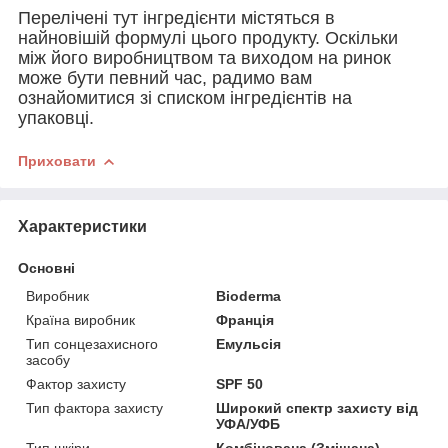
Перелічені тут інгредієнти містяться в
найновішій формулі цього продукту. Оскільки
між його виробництвом та виходом на ринок
може бути певний час, радимо вам
ознайомитися зі списком інгредієнтів на
упаковці.
Приховати
Характеристики
Основні
Виробник
Bioderma
Країна виробник
Франція
Тип сонцезахисного
Емульсія
засобу
Фактор захисту
SPF 50
Тип фактора захисту
Широкий спектр захисту від
УФА/УФБ
Тип шкіри
Комбінована (Змішана),