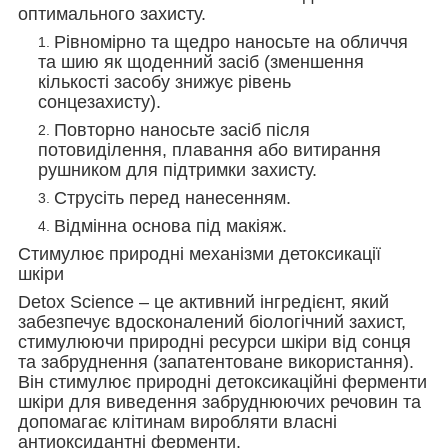
оптимального захисту.
Рівномірно та щедро наносьте на обличчя
та шию як щоденний засіб (зменшення
кількості засобу знижує рівень
сонцезахисту).
Повторно наносьте засіб після
потовиділення, плавання або витирання
рушником для підтримки захисту.
Струсіть перед нанесенням.
Відмінна основа під макіяж.
Стимулює природні механізми детоксикації
шкіри
Detox Science – це активний інгредієнт, який
забезпечує вдосконалений біологічний захист,
стимулюючи природні ресурси шкіри від сонця
та забруднення (запатентоване використання).
Він стимулює природні детоксикаційні ферменти
шкіри для виведення забруднюючих речовин та
допомагає клітинам виробляти власні
антиоксидантні ферменти.