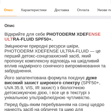
Опис
Характеристики
Доставка
Оплата
Умови п
Опис
Відкрийте для себе
PHOTODERM XDEF
ENSE
ULT
RA-FLUID SPF50+.
Зміцнюючи природні ресурси шкіри,
PHOTODERM XDEFENSE ULTRA-FLUID — це
перший детокс-сонцезахисний засіб, який
пропонує комплексну відповідь на шкідливий
вплив надмірного сонячного випромінювання та
забруднення.
Його запатентована формула поєднує
дуже
високий захист широкого спектру
(SPF50+,
UVA 35.9, VIS, IR захист) з біологічною
детоксикуючою дією, і все це в текстурі з
унікальною ультрафлюїдною чутливістю.
Перед будь-яким перебуванням на сонці щедро
нанесіть засіб на обличчя та шию для