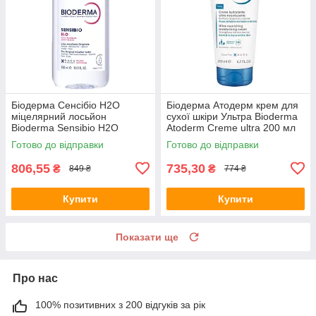
Біодерма Сенсібіо H2O
Біодерма Атодерм крем для
міцелярний лосьйон
сухої шкіри Ультра Bioderma
Bioderma Sensibio H2O
Atoderm Creme ultra 200 мл
solution micellaire 500 мл
Готово до відправки
Готово до відправки
806,55
735,30
₴
₴
849 ₴
774 ₴
Купити
Купити
Показати ще
Про нас
100% позитивних з 200 відгуків за рік