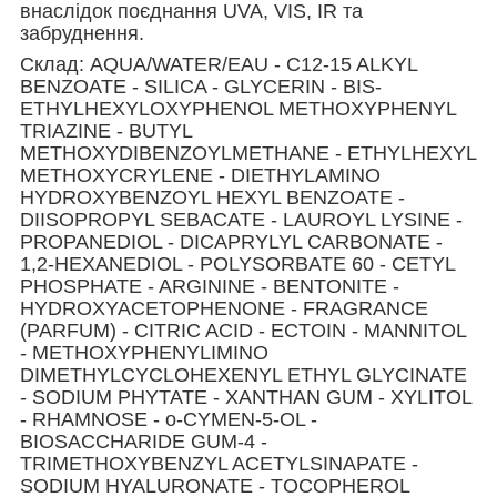
внаслідок поєднання UVA, VIS, IR та
забруднення.
Cклад: AQUA/WATER/EAU - C12-15 ALKYL
BENZOATE - SILICA - GLYCERIN - BIS-
ETHYLHEXYLOXYPHENOL METHOXYPHENYL
TRIAZINE - BUTYL
METHOXYDIBENZOYLMETHANE - ETHYLHEXYL
METHOXYCRYLENE - DIETHYLAMINO
HYDROXYBENZOYL HEXYL BENZOATE -
DIISOPROPYL SEBACATE - LAUROYL LYSINE -
PROPANEDIOL - DICAPRYLYL CARBONATE -
1,2-HEXANEDIOL - POLYSORBATE 60 - CETYL
PHOSPHATE - ARGININE - BENTONITE -
HYDROXYACETOPHENONE - FRAGRANCE
(PARFUM) - CITRIC ACID - ECTOIN - MANNITOL
- METHOXYPHENYLIMINO
DIMETHYLCYCLOHEXENYL ETHYL GLYCINATE
- SODIUM PHYTATE - XANTHAN GUM - XYLITOL
- RHAMNOSE - o-CYMEN-5-OL -
BIOSACCHARIDE GUM-4 -
TRIMETHOXYBENZYL ACETYLSINAPATE -
SODIUM HYALURONATE - TOCOPHEROL