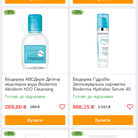
–5%
–5%
Біодерма АВСДерм Дитяча
Біодерма Гідрабіо
міцелярна вода Bioderma
Зволожувальна сироватка
Abcderm H2O Cleansing
Bioderma Hydrabio Serum 40
Water 100 мл
мл
Готово до відправки
Готово до відправки
269,80
966,15
₴
₴
284 ₴
1 017 ₴
Купити
Купити
–5%
–5%