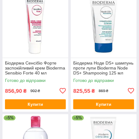
Біодерма Сенсібіо Форте
Біодерма Ноде DS+ шампунь
заспокійливий крем Bioderma
проти лупи Bioderma Node
Sensibio Forte 40 мл
DS+ Shampooing 125 мл
Готово до відправки
Готово до відправки
856,90
825,55
₴
₴
902 ₴
869 ₴
Купити
Купити
–5%
–5%