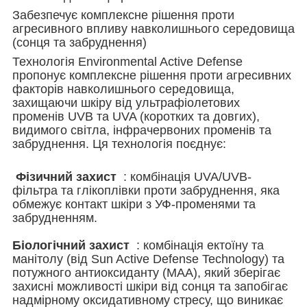
Забезпечує комплексне рішення проти
агресивного впливу навколишнього середовища
(сонця та забруднення)
Технологія Environmental Active Defense
пропонує комплексне рішення проти агресивних
факторів навколишнього середовища,
захищаючи шкіру від ультрафіолетових
променів UVB та UVA (коротких та довгих),
видимого світла, інфрачервоних променів та
забруднення. Ця технологія поєднує:
Фізичний захист
: комбінація UVA/UVB-
фільтра та глікоплівки проти забруднення, яка
обмежує контакт шкіри з УФ-променями та
забрудненням.
Біологічний захист
: комбінація ектоїну та
манітолу (від Sun Active Defense Technology) та
потужного антиоксиданту (MAA), який зберігає
захисні можливості шкіри від сонця та запобігає
надмірному оксидативному стресу, що виникає