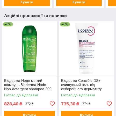
Купити
Купити
Акційні пропозиції та новинки
–5%
–5%
Біодерма Ноде м'який
Біодерма Сенсібіо DS+
шампунь Bioderma Node
очищуючий гель від
Non-detergent shampoo 200
себорейного дерматиту
мл
Bioderma Sensibio DS+ gel
Готово до відправки
Готово до відправки
200 мл
828,40
735,30
₴
₴
872 ₴
774 ₴
Купити
Купити