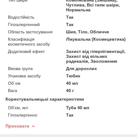
Чутлива, Всі типи шкіри,
Нормальна
Водостійкість
Так
Гіпоалергенний
Так
Область застосування
Шия, Тіло, Обличчя
Класифікація
Лікувальна (Космецевтика)
косметичного засобу
Додатковий ефект
Захист від гіперпігментації,
Захист від вільних
радикалів, Зволоження
Вікова група
Для дорослих
Упаковка засобу
Тюбик
Об`єм
40 мл
Вага
40 г
Користувальницькі характеристики
Об'єм, мл
Туба 40 мл
Гіпоалергенно
Так
Приховати