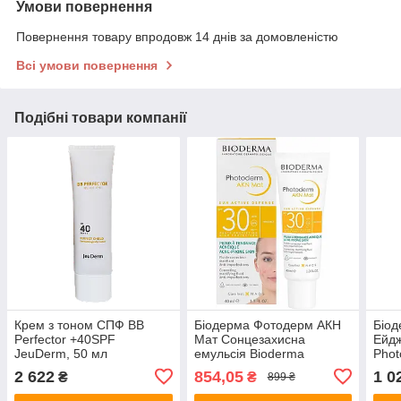
Умови повернення
Повернення товару впродовж 14 днів за домовленістю
Всі умови повернення
Подібні товари компанії
Крем з тоном СПФ ВВ
Біодерма Фотодерм АКН
Біод
Perfector +40SPF
Мат Сонцезахисна
Ейдж
JeuDerm, 50 мл
емульсія Bioderma
Phot
Photoderm AKN Mat SPF
Anti
2 622
854,05
1 0
₴
₴
899 ₴
30 Matifying Sun Fluid 40
мл
мл