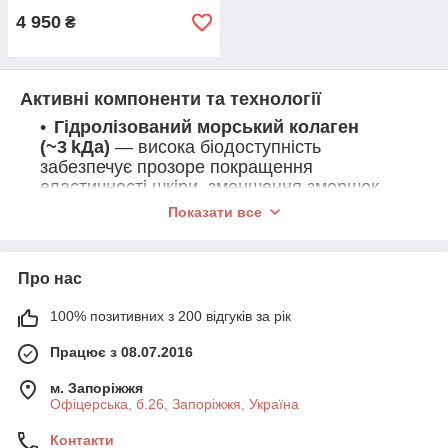
4 950
₴
Активні компоненти та технології
Гідролізований морський колаген
(~3 kДа)
— висока біодоступність
забезпечує прозоре покращення
еластичності шкіри, зменшення зморшок,
укріплення волосся й нігтів.
Показати все
Вітамін C
— стимулює синтез власного
колагену, покращує колір обличчя та
зменшує пігментацію.
Про нас
Екстракти північних ягід, водоростей
100% позитивних з 200 відгуків за рік
та мінерали
— багаті на антиоксиданти,
підтримують детокс і природний бар'єр
Працює з 08.07.2016
шкіри.
м. Запоріжжя
Офіцерська, б.26, Запоріжжя, Україна
Контакти