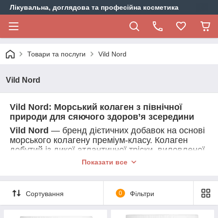
Лікувальна, доглядова та професійна косметика
Товари та послуги
Vild Nord
Vild Nord
Vild Nord: Морський колаген з північної
природи для сяючого здоров’я зсередини
Vild Nord
— бренд дієтичних добавок на основі
морського колагену преміум-класу. Колаген
добутий із дикої атлантичної тріски, виловленої
в криштально чистих водах Північного моря.
Показати все
Продукція має сертифікацію MSC, що
підтверджує екологічне та стале рибальство.
Основна ідея Vild Nord
— краса й здоров’я
Сортування
0
Фільтри
зсередини. Продукти поєднують чистий
морський колаген із вітамінами, мінералами та