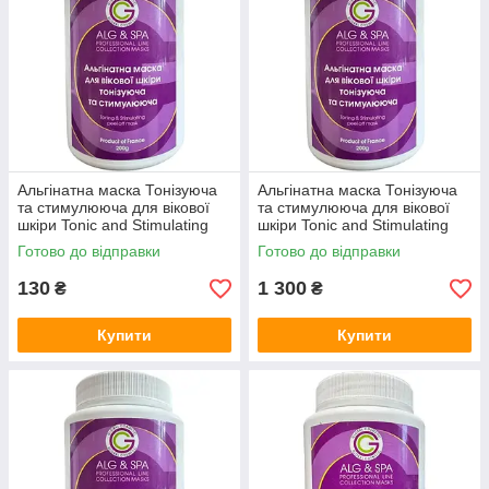
Альгінатна маска Тонізуюча
Альгінатна маска Тонізуюча
та стимулююча для вікової
та стимулююча для вікової
шкіри Tonic and Stimulating
шкіри Tonic and Stimulating
Peel off Mask ALG & SPA, 25г
Peel off Mask ALG & SPA,
Готово до відправки
Готово до відправки
500г
130
1 300
₴
₴
Купити
Купити