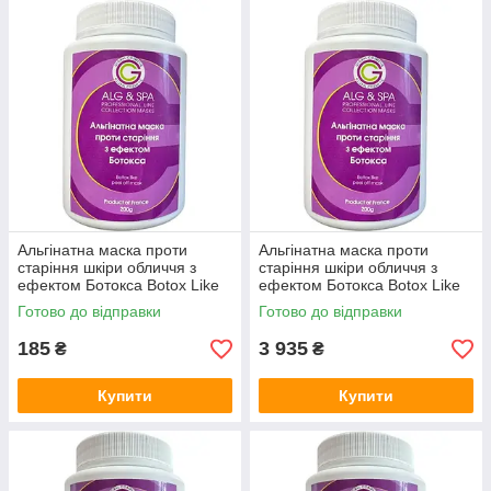
Альгінатна маска проти
Альгінатна маска проти
старіння шкіри обличчя з
старіння шкіри обличчя з
ефектом Ботокса Botox Like
ефектом Ботокса Botox Like
Peel Off Mask ALG & SPA, 25г
Peel Off Mask ALG & SPA, 1 кг
Готово до відправки
Готово до відправки
185
3 935
₴
₴
Купити
Купити