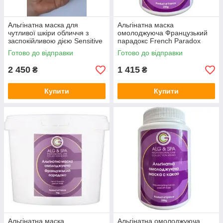
Альгінатна маска для
Альгінатна маска
чутливої шкіри обличчя з
омолоджуюча Французький
заспокійливою дією Sensitive
парадокс French Paradox
skin peel off mask ALG & SPA,
Peel off Mask ALG & SPA,
Готово до відправки
Готово до відправки
1 кг
500г
2 450
1 415
₴
₴
Купити
Купити
Альгінатна маска
Альгінатна омолоджуюча