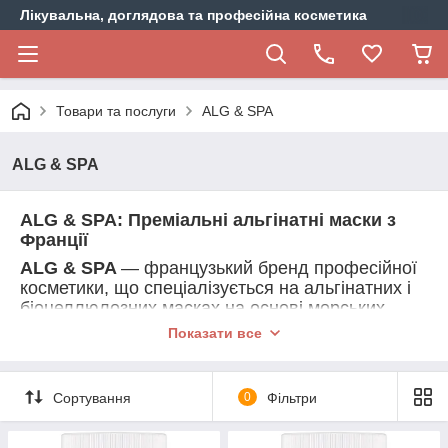
Лікувальна, доглядова та професійна косметика
Товари та послуги
ALG & SPA
ALG & SPA
ALG & SPA: Преміальні альгінатні маски з
Франції
ALG & SPA
— французький бренд професійної
косметики, що спеціалізується на альгінатних і
біоцеллюлозних масках на основі морських
водоростей.
Показати все
Компанія спадкує традиції Setalg (заснована
1985 року у Бретані), а з 1996 року працює під
назвою ALG & SPA. Фірма вирощує 15 видів
Сортування
0
Фільтри
бурих і червоних водоростей на власних
фермах площею 32 гектари.