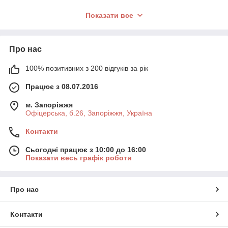
Біоцітлюлоза, водорості
— джерело
Показати все
клітинної гідратації і мікроелементів.
Гіалуронова кислота та натуральні олії
— глибоке зволоження і зміцнення
Про нас
бар'єрних функцій.
Антиоксиданти, ягоди, центелла,
100% позитивних з 200 відгуків за рік
какао, активне вугілля
— для сяючої,
оновленої шкіри.
Працює з 08.07.2016
Переваги бренду:
м. Запоріжжя
Офіцерська, б.26, Запоріжжя, Україна
Французьке виробництво з контролем
якості і власною сировиною.
Контакти
Еко-формули без агресивних добавок.
Сьогодні працює з 10:00 до 16:00
Професійна і спа-косметика для
Показати весь графік роботи
домашнього використання.
Про нас
Контакти