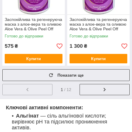
Заспокійлива та регенеруюча
Заспокійлива та регенеруюча
маска з алое-вера та оливою
маска з алое-вера та оливою
Aloe Vera & Olive Peel Off
Aloe Vera & Olive Peel Off
Mask ALG & SPA, 200г
Mask ALG & SPA, 500г
Готово до відправки
Готово до відправки
575
1 300
₴
₴
Купити
Купити
Показати ще
1
/ 12
Ключові активні компоненти:
Альгінат
— сіль альгінової кислоти;
вирівнює pH та підсилює проникнення
активів.