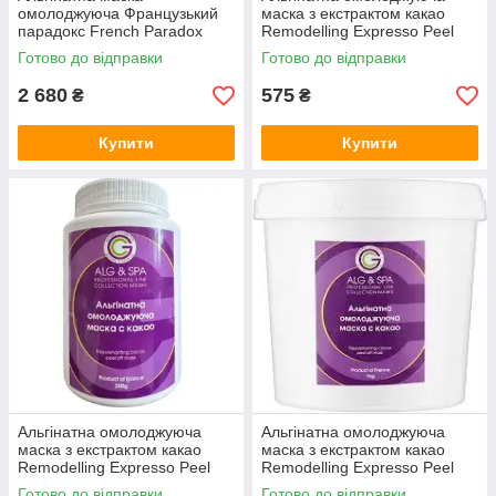
омолоджуюча Французький
маска з екстрактом какао
парадокс French Paradox
Remodelling Expresso Peel
Peel off Mask ALG & SPA, 1 кг
ALG & SPA, 200г
Готово до відправки
Готово до відправки
2 680
575
₴
₴
Купити
Купити
Альгінатна омолоджуюча
Альгінатна омолоджуюча
маска з екстрактом какао
маска з екстрактом какао
Remodelling Expresso Peel
Remodelling Expresso Peel
ALG & SPA, 500г
ALG & SPA, 1 кг
Готово до відправки
Готово до відправки