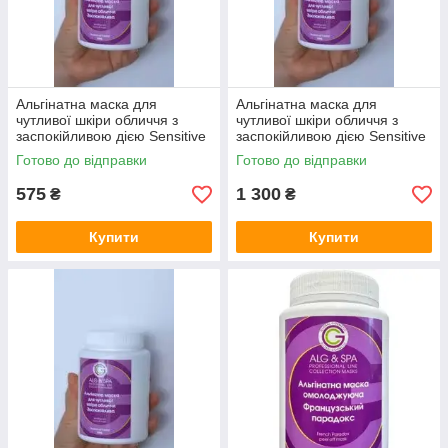
Альгінатна маска для
Альгінатна маска для
чутливої шкіри обличчя з
чутливої шкіри обличчя з
заспокійливою дією Sensitive
заспокійливою дією Sensitive
skin peel off mask ALG & SPA,
skin peel off mask ALG & SPA,
Готово до відправки
Готово до відправки
200г
500г
575
1 300
₴
₴
Купити
Купити