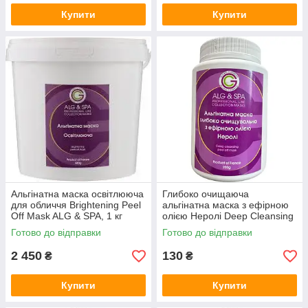
Купити
Купити
Альгінатна маска освітлююча
Глибоко очищаюча
для обличчя Brightening Peel
альгінатна маска з ефірною
Off Mask ALG & SPA, 1 кг
олією Неролі Deep Cleansing
Peel Off Mask ALG & SPA, 25г
Готово до відправки
Готово до відправки
2 450
130
₴
₴
Купити
Купити