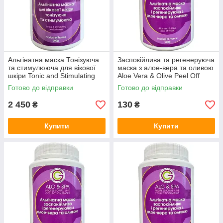
Альгінатна маска Тонізуюча
Заспокійлива та регенеруюча
та стимулююча для вікової
маска з алое-вера та оливою
шкіри Tonic and Stimulating
Aloe Vera & Olive Peel Off
Peel off Mask ALG & SPA, 1 кг
Mask ALG & SPA, 25г
Готово до відправки
Готово до відправки
2 450
130
₴
₴
Купити
Купити