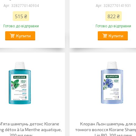
3282770140934
3282770141931
515 ₴
822 ₴
Готово до відправки
Готово до відправки
Купити
Купити
М'ята шампунь детокс Klorane
Клоран Льон шампунь для о
g détox à la Menthe aquatique,
тонкого волосся Klorane Sham
200 мл new
Lin BIO, 200 мл new