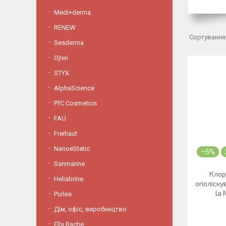
Medi+derma
RENEW
Sesderma
Ojiwi
STYX
AlphaScience
PfC Cosmetics
FAU
Freihaut
NanoeStetic
–5%
Sanmarine
Клор
Heliabrine
ополіску
la 
Purles
Дім, офіс, виробництво
Ella Bache