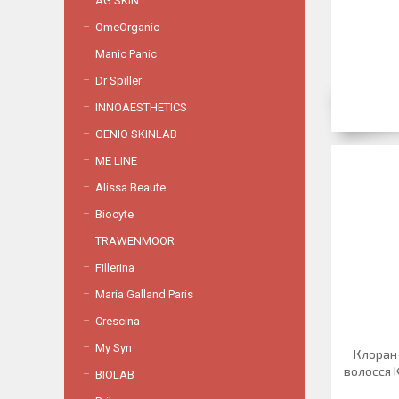
AG SKIN
OmeOrganic
Manic Panic
Dr Spiller
INNOAESTHETICS
GENIO SKINLAB
ME LINE
Alissa Beaute
Biocyte
TRAWENMOOR
Fillerina
Maria Galland Paris
Crescina
My Syn
Клоран 
волосся K
BIOLAB