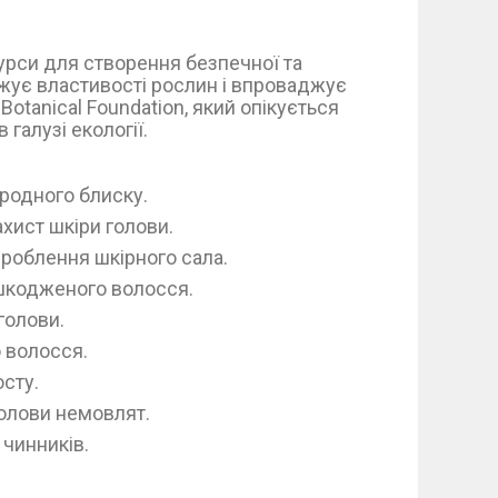
урси для створення безпечної та
джує властивості рослин і впроваджує
otanical Foundation, який опікується
галузі екології.
родного блиску.
ахист шкіри голови.
роблення шкірного сала.
ошкодженого волосся.
голови.
 волосся.
осту.
олови немовлят.
 чинників.