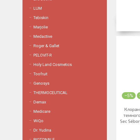
LUM
Tebiskin
Marjolie
Medactive
Roger & Gallet
PELOVIT-R
Holy Land Cosmetics
Toofruit
Genosys
THERMOCEUTICAL
–5%
Demax
Клоран
Medicare
темного
WiQo
Sec Séboré
Dr. Yudina
BIOTONALE