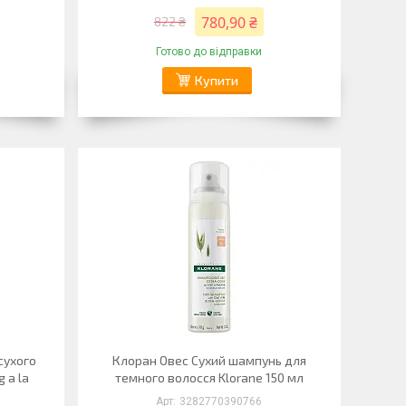
780,90 ₴
822 ₴
Готово до відправки
Купити
сухого
Клоран Овес Сухий шампунь для
 a la
темного волосся Klorane 150 мл
3282770390766