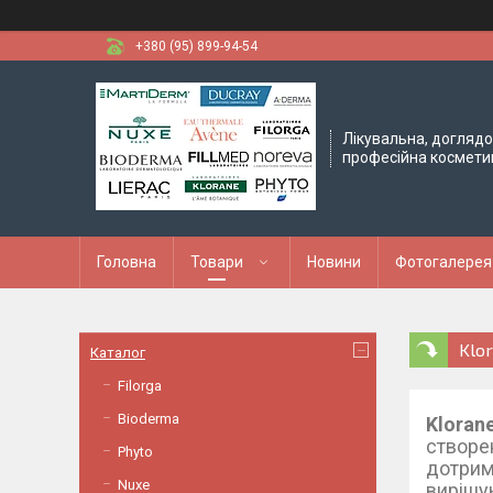
+380 (95) 899-94-54
Лікувальна, доглядо
професійна космети
Головна
Товари
Новини
Фотогалерея
Klo
Каталог
Filorga
Bioderma
Kloran
створе
Phyto
дотрим
Nuxe
вирішу