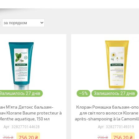
Залишилось 27 днів
–5%
Залишилось 27 днів
ан М'ята Детокс бальзам-
Клоран Ромашка бальзам-опо
вач Klorane Baume protecteur à
для світлого волосся Kloran
Menthe aquatique, 150 мл
après-shampooing à la Camomill
3282770144628
3282770149319
756,20 ₴
756,20 ₴
796 ₴
796 ₴