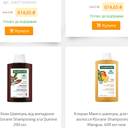
3282770396362
614,65 ₴
647 ₴
614,65 ₴
647 ₴
Готово до відправки
Готово до відправки
Купити
Купити
Хінін Шампунь від випадіння
Клоран Манго шампунь для 
lorane Shampooing a la Quinine
волосся Klorane Shampooing
200 мл
Mangue, 400 мл new