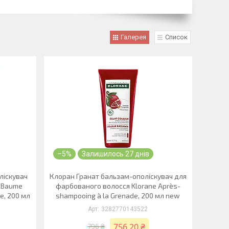
Галерея
Список
–5%
Залишилось 27 днів
ліскувач
Клоран Гранат бальзам-ополіскувач для
e Baume
фарбованого волосся Klorane Après-
e, 200 мл
shampooing à la Grenade, 200 мл new
3282770143522
756,20 ₴
796 ₴