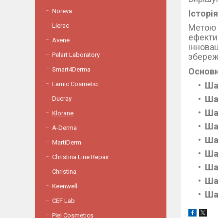
Noreva
Історі
Lierac
Метою 
ефекти
Avene
інновац
Pelart Laboratory
збереже
Smart4Derma
Основн
Lamic Cosmetici
Ша
Ша
Ducray
Ша
Klorane
Ша
A-Derma
Ша
MartiDerm
Ша
Christina Line Repair
Ша
Christina
Ша
Keenwell
Ша
СEF Lab
Piel Cosmetics