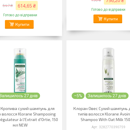
756,20 ₴
614,65 ₴
647 ₴
Готово до відправки
Готово до відправки
Купити
Купити
Залишилось 27 днів
–5%
Залишилось 27 днів
 Кропива сухий шампунь для
Клоран Овес Сухий шампунь д
 волосся Klorane Shampooing
типів волосся Klorane Avoin
gulateur à l'Extrait d'Ortie, 150
Shampoo With Oat Milk 15
мл NEW
3282770390759