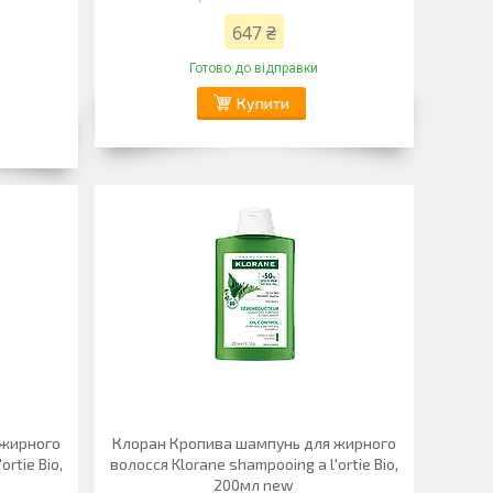
647 ₴
Готово до відправки
Купити
 жирного
Клоран Кропива шампунь для жирного
rtie Bio,
волосся Klorane shampooing a l'ortie Bio,
200мл new