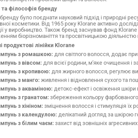
я та філософія бренду
бренду було поєднати науковий підхід і природні рес
вної косметики. Від 1965 року Klorane активно дослі
ії у виробництво. Також бренд заснував фонд Klorane B
нням біорізноманіття та просвітницькою діяльністю в 
і продуктові лінійки Klorane
мпунь з ромашкою:
для світлого волосся, додає при
мпунь з вівсом:
для всієї родини, м’яке очищення і з
мпунь з кропивою:
для жирного волосся, регулює ви
мпунь з манго:
живлення і відновлення сухого та п
мпунь з акваміною:
детокс-ефект і освіження шкіри 
мпунь з гранатом:
збереження кольору фарбованого
мпунь з хініном:
зміцнення волосся і стимуляція їх р
мпунь з календулою:
делікатний догляд за шкірою г
мпунь з білим чаєм:
захист від зовнішніх агресивних