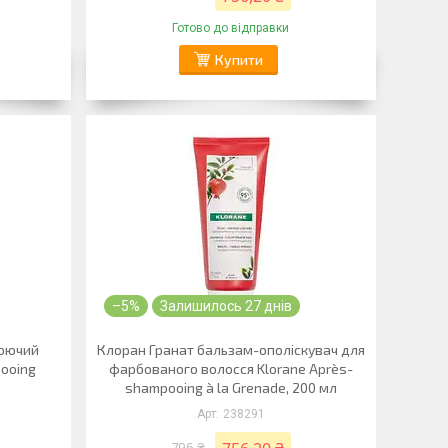
Готово до відправки
Купити
–5%
Залишилось 27 днів
нюючий
Клоран Гранат бальзам-ополіскувач для
ooing
фарбованого волосся Klorane Après-
shampooing à la Grenade, 200 мл
238291
796 ₴