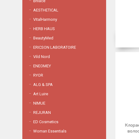
Brilace
AESTHETICAL
VitalHarmony
HERB HAUS
BeautyMed
ERICSON LABORATOIRE
Vild Nord
ENEOMEY
RYOR
ALG & SPA
Art Luire
NIMUE
REJURAN
ED Cosmetics
Клоран
волос
Woman Essentials