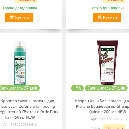
Готово до відправки
Готово до відправки
Купити
Купити
Залишилось 27 днів
–5%
Залишилось 27 днів
 Кропива сухий шампунь для
Клоран Хінін Бальзам зміц
 волосся Klorane Shampooing
Klorane Baume Après-Shamp
gulateur à l'Extrait d'Ortie Dark
Quinine 200 мл NEW
hair, 150 мл NEW
3282770397598
3282770396416
796 ₴