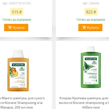
3282770141252
236000
515 ₴
822 ₴
Готово до відправки
Готово до відправки
Купити
Купити
 Манго шампунь для сухого
Клоран Кропива шампунь для
ся Klorane Shampooing a la
волосся Klorane shampooing a l'o
Mangue, 200 мл new
400мл new