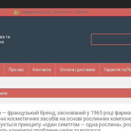
Офіцерська, б.26, Запоріжжя, Україна
ва та
ка
Про нас
Контакти
Оплата і доставка
Гарантія та 
rane
e
— французький бренд, заснований у 1965 році фарма
нні косметичних засобів на основі рослинних компоне
ується принципу «один симптом — одна рослина», ро
ють конкретні проблеми шкіри та волосся.