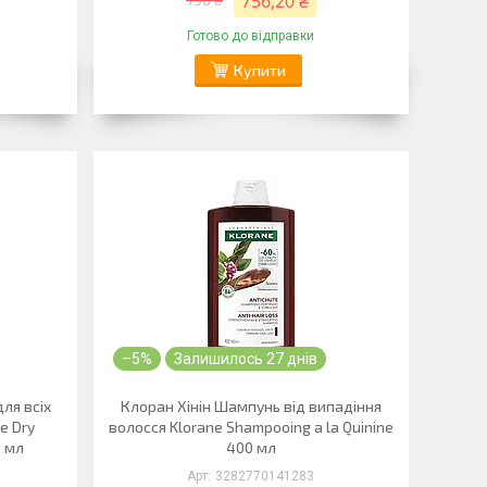
756,20 ₴
Готово до відправки
Купити
–5%
Залишилось 27 днів
ля всіх
Клоран Хінін Шампунь від випадіння
e Dry
волосся Klorane Shampooing a la Quinine
0 мл
400 мл
3282770141283