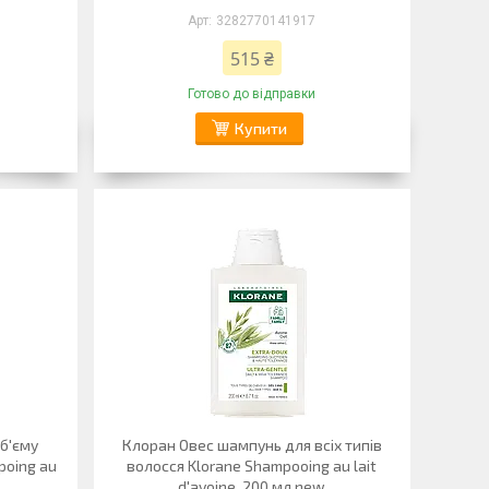
3282770141917
515 ₴
Готово до відправки
Купити
б'єму
Клоран Овес шампунь для всіх типів
poing au
волосся Klorane Shampooing au lait
d'avoine, 200 мл new