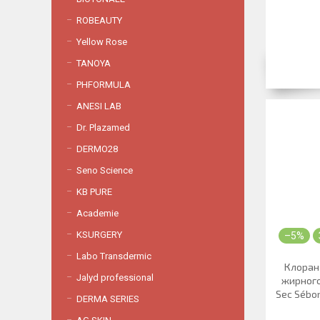
ROBEAUTY
Yellow Rose
TANOYA
PHFORMULA
ANESI LAB
Dr. Plazamed
DERMO28
Seno Science
KB PURE
Academie
KSURGERY
–5%
Labo Transdermic
Клоран
Jalyd professional
жирного
Sec Séboré
DERMA SERIES