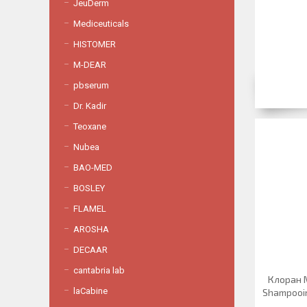
JeuDerm
Mediceuticals
HISTOMER
M-DEAR
pbserum
Dr. Kadir
Teoxane
Nubea
BAO-MED
BOSLEY
FLAMEL
AROSHA
DECAAR
cantabria lab
Клоран 
laCabine
Shampooin