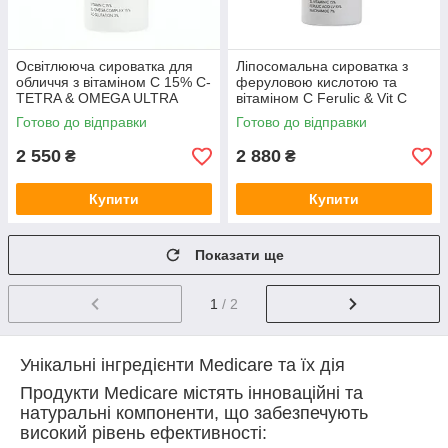
Освітлююча сироватка для
Ліпосомальна сироватка з
обличчя з вітаміном C 15% C-
феруловою кислотою та
TETRA & OMEGA ULTRA
вітаміном C Ferulic & Vit C
BRIGHT SERUM Medicare, 30
Glow Liposerum Medicare, 30
Готово до відправки
Готово до відправки
мл
мл
2 550
2 880
₴
₴
Купити
Купити
Показати ще
1
/ 2
Унікальні інгредієнти Medicare та їх дія
Продукти Medicare містять інноваційні та
натуральні компоненти, що забезпечують
високий рівень ефективності: