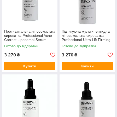
Протизапальна ліпосомальна
Підтягуюча мультипептидна
сироватка Professional Acne
ліпосомальна сироватка
Correct Liposomal Serum
Professional Ultra Lift Firming
Medicare, 30 мл
Liposerum Medicare, 30 мл
Готово до відправки
Готово до відправки
3 270
3 270
₴
₴
Купити
Купити