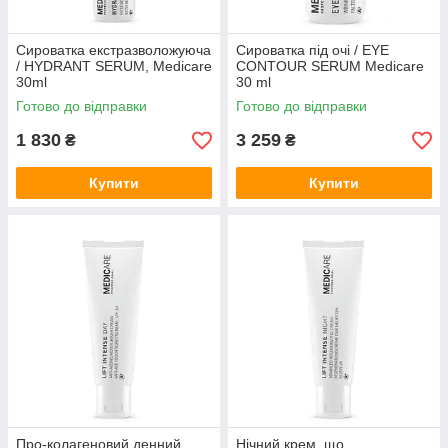
Сироватка екстразволожуюча
Сироватка під очі / EYE
/ HYDRANT SERUM, Medicare
CONTOUR SERUM Medicare
30ml
30 ml
Готово до відправки
Готово до відправки
1 830
3 259
₴
₴
Купити
Купити
Про-колагеновий денний
Нічний крем, що