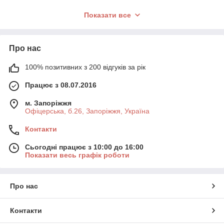
🔹
Гіалуронова кислота 4D
– багаторівневе
Показати все
зволоження, запобігає зневодненню шкіри.
🔹
Пептиди міді
– посилюють регенерацію
клітин, стимулюють синтез колагену.
🔹
Коензим Q10
– потужний антиоксидант, що
Про нас
уповільнює процеси старіння.
🔹
Ніацинамід (вітамін B3)
– освітлює шкіру,
100% позитивних з 200 відгуків за рік
зменшує запалення та почервоніння.
Працює з 08.07.2016
🔹
Центелла азіатська
– має заспокійливу та
загоювальну дію.
м. Запоріжжя
🔹
Кераміди
– зміцнюють захисний бар’єр
Офіцерська, б.26, Запоріжжя, Україна
шкіри, запобігають втраті вологи.
🔹
Саліцилова кислота
– глибоко очищає пори,
Контакти
бореться із запаленнями.
🔹
Арбутин
– освітлює гіперпігментацію та
Сьогодні працює з 10:00 до 16:00
Показати весь графік роботи
вирівнює тон шкіри.
🔹
Екстракт зеленого чаю
– природний
антиоксидант, захищає від впливу вільних
радикалів.
Про нас
Як використовувати косметику Medicare?
Контакти
Щоб досягти максимального ефекту, важливо