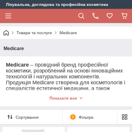
Лікувальна, доглядова та професійна косметика
Товари та послуги
Medicare
Medicare
Medicare
– провідний бренд професійної
косметики, розроблений на основі інноваційних
технологій і натуральних компонентів.
Продукція Medicare створена для косметологів і
спеціалістів естетичної медицини, а також
підходить для професійного догляду в
Показати все
домашніх умовах. Основна перевага бренду –
науковий підхід до розробки формул та
використання високоефективних інгредієнтів.
Сортування
0
Фільтри
Країна виробництва та філософія бренду
Країна виробництва:
Південна Корея