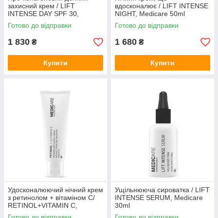
захисний крем / LIFT
вдосконалює / LIFT INTENSE
INTENSE DAY SPF 30,
NIGHT, Medicare 50ml
Medicare 50 ml
Готово до відправки
Готово до відправки
1 830
1 680
₴
₴
Купити
Купити
Удосконалюючий нічний крем
Ущільнююча сироватка / LIFT
з ретинолом + вітаміном C/
INTENSE SERUM, Medicare
RETINOL+VITAMIN C,
30ml
Medicare 50 ml
Готово до відправки
Готово до відправки