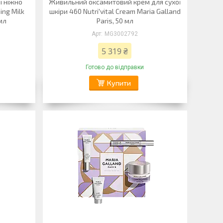
і ніжно
Живильний оксамитовий крем для сухої
ing Milk
шкіри 460 Nutri'vital Cream Maria Galland
 мл
Paris, 50 мл
MG3002792
5 319 ₴
Готово до відправки
Купити