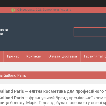
Офіцерська, б.26, Запоріжжя, Україна
ва та
ка
Про нас
Контакти
Оплата і доставка
Гарантія та 
a Galland Paris
Galland Paris — елітна косметика для професійног
alland Paris
— французький бренд преміальної космети
ниця бренду, Марія Галланд, була піонеркою у сфері к