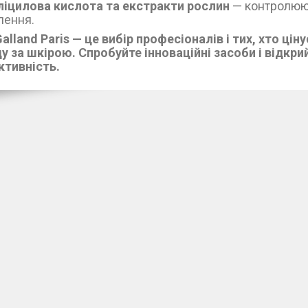
ліцилова кислота та екстракти рослин
— контролюю
лення.
alland Paris — це вибір професіоналів і тих, хто цін
у за шкірою. Спробуйте інноваційні засоби і відкр
ктивність.