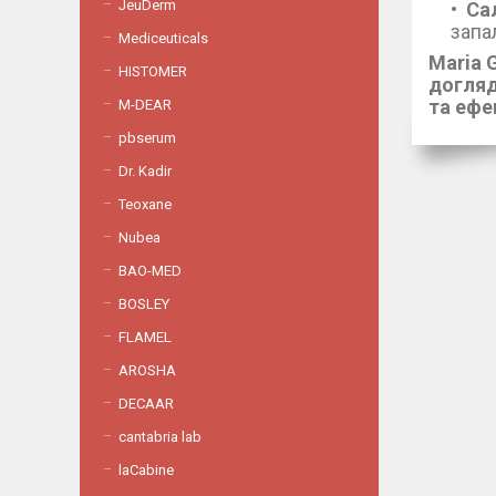
JeuDerm
Са
запа
Mediceuticals
Maria G
HISTOMER
догляд
та ефе
M-DEAR
pbserum
Dr. Kadir
Teoxane
Nubea
BAO-MED
BOSLEY
FLAMEL
AROSHA
DECAAR
cantabria lab
laCabine