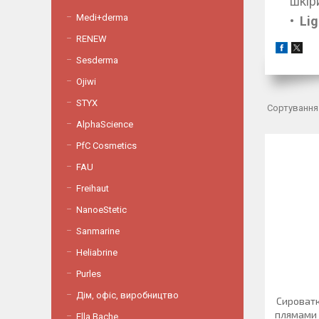
шкір
Medi+derma
Li
RENEW
Sesderma
Ojiwi
STYX
AlphaScience
PfC Cosmetics
FAU
Freihaut
NanoeStetic
Sanmarine
Heliabrine
Purles
Дім, офіс, виробництво
Сироватк
плямами 
Ella Bache