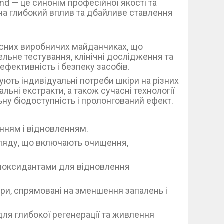
and — це синонім професійної якості та
на глибокий вплив та дбайливе ставлення
часних виробничих майданчиках, що
льне тестування, клінічні дослідження та
ефективність і безпеку засобів.
ують індивідуальні потреби шкіри на різних
альні екстракти, а також сучасні технології
у біодоступність і пролонгований ефект.
нням і відновленням.
ляду, що включають очищення,
тиоксидантами для відновлення
ри, спрямовані на зменшення запалень і
 для глибокої регенерації та живлення