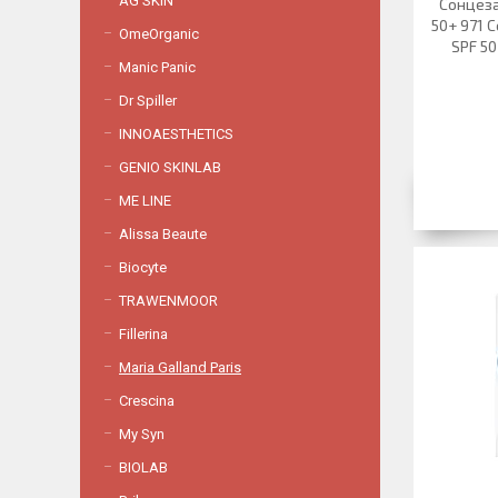
AG SKIN
Сонцеза
50+ 971 C
OmeOrganic
SPF 50
Manic Panic
Dr Spiller
INNOAESTHETICS
GENIO SKINLAB
ME LINE
Alissa Beaute
Biocyte
TRAWENMOOR
Fillerina
Maria Galland Paris
Crescina
My Syn
BIOLAB