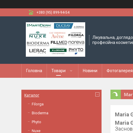
+380 (95) 899-94-54
Лікувальна, доглядо
професійна космети
Головна
Товари
Новини
Фотогалерея
Mari
Каталог
Filorga
Bioderma
Maria 
Phyto
Maria G
Заснов
Nuxe