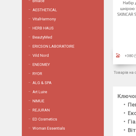
Brilace
Набір 
шкірою 
AESTHETICAL
SKINCAR S
VitalHarmony
HERB HAUS
BeautyMed
ERICSON LABORATOIRE
Vild Nord
+380 (
ENEOMEY
RYOR
ALG & SPA
Art Luire
Ключов
NIMUE
Пе
REJURAN
Ек
ED Cosmetics
Гі
Woman Essentials
Віт