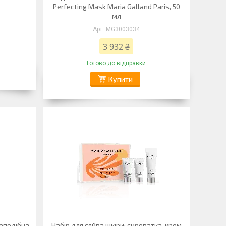
Perfecting Mask Maria Galland Paris, 50
мл
MG3003034
3 932 ₴
Готово до відправки
Купити
еподібна
Набір для сяйва шкіри: сироватка, крем