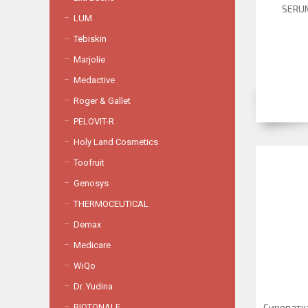
SERUM
LUM
Tebiskin
Marjolie
Medactive
Roger & Gallet
PELOVIT-R
Holy Land Cosmetics
Toofruit
Genosys
THERMOCEUTICAL
Demax
Medicare
WiQo
Dr. Yudina
Сироватка
BIOTONALE