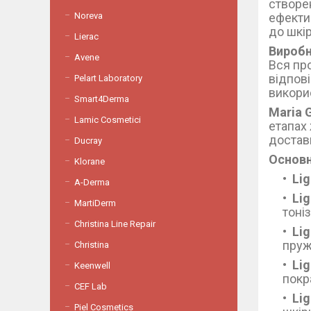
створен
Noreva
ефекти
до шкір
Lierac
Виробн
Avene
Вся пр
відпов
Pelart Laboratory
викорис
Smart4Derma
Maria G
Lamic Cosmetici
етапах 
достав
Ducray
Основн
Klorane
Lig
A-Derma
Lig
MartiDerm
тоні
Christina Line Repair
Lig
пруж
Christina
Lig
Keenwell
покр
СEF Lab
Li
Piel Cosmetics