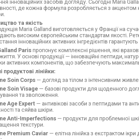
ня інноваційних засобів догляду. Сьогодні Maria Gall
вності, де кожна формула розробляється з акцентом 
и.
ицтво та якість
одукція Maria Galland виготовляється у Франції на су
ідають високим європейським стандартам якості. Рете
тання інноваційних активних інгредієнтів гарантують 
alland Paris
пропонує комплексні рішення, які врахов
життя. У основі продукції — інноваційні пептиди, натур
ки активних компонентів, що забезпечують максимальн
і продуктові лінійки:
ne Soin Corps
— догляд за тілом з інтенсивним живле
ne Soin Visage
— базові продукти для щоденного дог
зування та зволоження.
ne Age Expert
— антивікові засоби з пептидами та ан
ності та сяйва шкіри.
ne Anti-Imperfections
— продукти для проблемної шкі
ащення текстури.
gne Premium Caviar
— елітна лінійка з екстрактом ікри