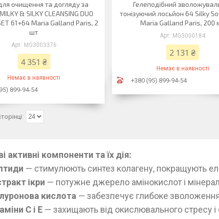
для очищення та догляду за
Гелеподібний зволожувал
MILKY & SILKY CLEANSING DUO
тонізуючий лосьйон 64 Silky So
ET 61+64 Maria Galland Paris, 2
Maria Galland Paris, 200
шт
MG3000184
MG3003376
2 131 ₴
4 351 ₴
Немає в наявності
Немає в наявності
+380 (95) 899-94-54
95) 899-94-54
і активні компоненти та їх дія:
птиди
— стимулюють синтез колагену, покращують ел
стракт ікри
— потужне джерело амінокислот і мінерал
алуронова кислота
— забезпечує глибоке зволоження 
аміни С і Е
— захищають від окислювального стресу і