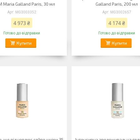
 Maria Galland Paris, 30 мл
Galland Paris, 200 мл
MG3003352
MG3002657
4 973 ₴
4 174 ₴
Готово до відправки
Готово до відправки
Купити
Купити
, що відновлює сяйво шкіри 35
Інтенсивна зволожувальна гел