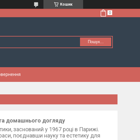
Кошик
Пошук...
Повернення
о та домашнього догляду
ки, заснований у 1967 році в Парижі.
раси, поєднавши науку та естетику для