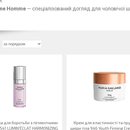
и.
gne Homme
— спеціалізований догляд для чоловічої шк
а для боротьби з пігментними
Крем для еластичності та пр
541 LUMIN'ÉCLAT HARMONIZING
шкіри тіла 946 Youth Firming Cr