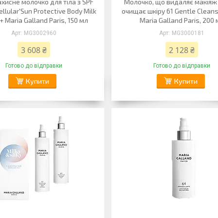
хисне молочко для тіла з SPF
Молочко, що видаляє макіяж 
ellular'Sun Protective Body Milk
очищає шкіру 61 Gentle Cleans
+ Maria Galland Paris, 150 мл
Maria Galland Paris, 200
MG3002960
MG3000181
3 608 ₴
2 128 ₴
Готово до відправки
Готово до відправки
Купити
Купити