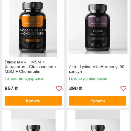
формул для щоденного застосування.
Унікальність бренду
VitalHarmony пропонує чисті інгредієнти,
науково підтверджену ефективність та
максимальну біоактивність компонентів.
Формули орієнтовані на сучасний ритм життя й
адаптовані під актуальні потреби організму —
від детоксу до підтримки сну та імунітету.
Продуктові лінійки:
Skin, Hair & Nails
— біотин, гіалуронова
Глюкозамін + MSM +
кислота, колаген для здоров’я шкіри,
Хондроїтин, Glucosamine +
Лізін, Lysine VitalHarmony, 90
волосся і нігтів.
MSM + Chondroitin
капсул
VitalHarmony , 90 капсул
Готово до відправки
Готово до відправки
Diet & Slimming
— продукти для
контролю ваги, пригнічення апетиту,
957
390
₴
₴
зниження набряків, стимуляції обміну
речовин.
Купити
Купити
For Sleep & Peace
— натуральні
комплекси для покращення сну, зняття
стресу та гармонізації нервової системи.
Vitamins & Minerals
— комплекси для