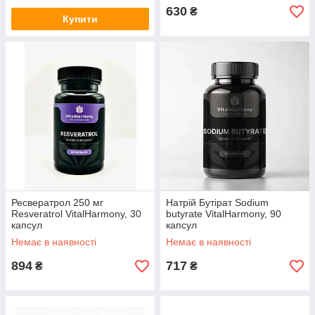
630
₴
Купити
Ресвератрол 250 мг
Натрій Бутірат Sodium
Resveratrol VitalHarmony, 30
butyrate VitalHarmony, 90
капсул
капсул
Немає в наявності
Немає в наявності
894
717
₴
₴