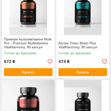
підтримки імунітету, серця, судин та
загального тонусу.
Преміум мультивітаміни Multi
Pro - Premium Multivitamins
Біотин Плюс Biotin Plus
VitalHarmony, 90 капсул
VitalHarmony, 90 капсул
Готово до відправки
Готово до відправки
672
474
₴
₴
Купити
Купити