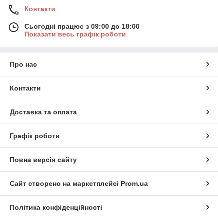
судини, антиоксидантний захист.
Контакти
Чому обирають VitalHarmony:
Сьогодні працює з 09:00 до 18:00
Показати весь графік роботи
Виробництво у країнах ЄС зі строгим
контролем якості
Натуральні інгредієнти без штучних
Про нас
домішок і ГМО
Підходять для тривалого вживання
Контакти
Ефективне дозування та зручна форма
випуску
Доставка та оплата
Відкрийте гармонію здоров’я разом з
VitalHarmony — європейські нутрицевтики
Графік роботи
для щоденного балансу. Почніть піклуватися
про себе вже сьогодні!
Повна версія сайту
Сайт створено на маркетплейсі
Prom.ua
Політика конфіденційності