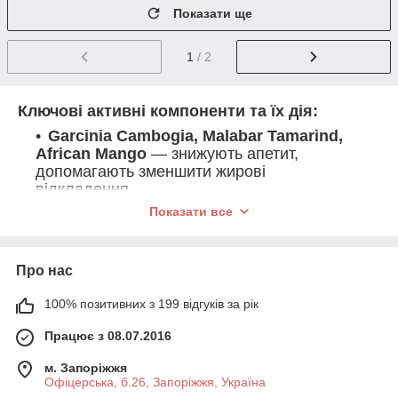
Показати ще
1
/ 2
Ключові активні компоненти та їх дія:
Garcinia Cambogia, Malabar Tamarind,
African Mango
— знижують апетит,
допомагають зменшити жирові
відкладення.
Показати все
L‑триптофан, Валеріана, Пасифлора,
Меліса
— сприяють спокійному сну,
зменшують тривожність.
Про нас
Гіалуронова кислота, колаген, біотин
— підвищують пружність шкіри, зміцнюють
100% позитивних з 199 відгуків за рік
волосся та нігті.
Креатин моногідрат
— сприяє фізичній
Працює з 08.07.2016
витривалості й росту м’язів.
м. Запоріжжя
Вітаміни D3, K2, магній, альфа-ліпоєва
Офіцерська, б.26, Запоріжжя, Україна
кислота
— підтримують кісткову тканину,