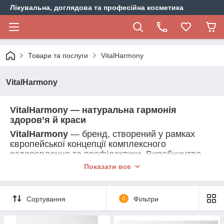
Лікувальна, доглядова та професійна косметика
Товари та послуги
VitalHarmony
VitalHarmony
VitalHarmony — натуральна гармонія
здоров’я й краси
VitalHarmony
— бренд, створений у рамках
європейської концепції комплексного
оздоровлення та профілактики. Виробництво
розміщене у країнах ЄС, на сертифікованих
Показати все
фармацевтичних підприємствах, що
відповідають стандартам GMP і ISO.
VitalHarmony — це команда нутріціологів,
Сортування
0
Фільтри
біохіміків і фармацевтів, що об’єднали зусилля
для створення натуральних, але ефективних