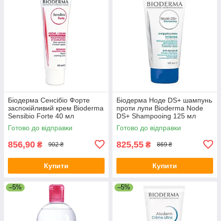
Біодерма Сенсібіо Форте
Біодерма Ноде DS+ шампунь
заспокійливий крем Bioderma
проти лупи Bioderma Node
Sensibio Forte 40 мл
DS+ Shampooing 125 мл
Готово до відправки
Готово до відправки
856,90
825,55
₴
₴
902 ₴
869 ₴
Купити
Купити
–5%
–5%