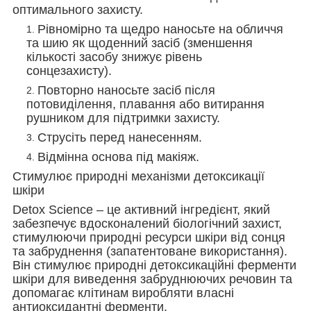
оптимального захисту.
Рівномірно та щедро наносьте на обличчя
та шию як щоденний засіб (зменшення
кількості засобу знижує рівень
сонцезахисту).
Повторно наносьте засіб після
потовиділення, плавання або витирання
рушником для підтримки захисту.
Струсіть перед нанесенням.
Відмінна основа під макіяж.
Стимулює природні механізми детоксикації
шкіри
Detox Science – це активний інгредієнт, який
забезпечує вдосконалений біологічний захист,
стимулюючи природні ресурси шкіри від сонця
та забруднення (запатентоване використання).
Він стимулює природні детоксикаційні ферменти
шкіри для виведення забруднюючих речовин та
допомагає клітинам виробляти власні
антиоксидантні ферменти.