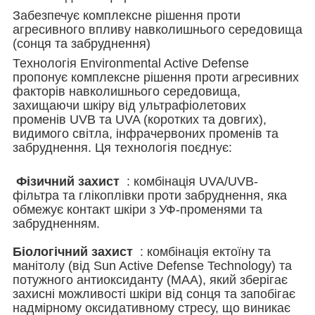
Забезпечує комплексне рішення проти
агресивного впливу навколишнього середовища
(сонця та забруднення)
Технологія Environmental Active Defense
пропонує комплексне рішення проти агресивних
факторів навколишнього середовища,
захищаючи шкіру від ультрафіолетових
променів UVB та UVA (коротких та довгих),
видимого світла, інфрачервоних променів та
забруднення. Ця технологія поєднує:
Фізичний захист
: комбінація UVA/UVB-
фільтра та глікоплівки проти забруднення, яка
обмежує контакт шкіри з УФ-променями та
забрудненням.
Біологічний захист
: комбінація ектоїну та
манітолу (від Sun Active Defense Technology) та
потужного антиоксиданту (MAA), який зберігає
захисні можливості шкіри від сонця та запобігає
надмірному оксидативному стресу, що виникає