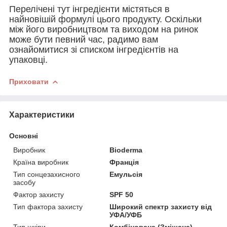
Перелічені тут інгредієнти містяться в
найновішій формулі цього продукту. Оскільки
між його виробництвом та виходом на ринок
може бути певний час, радимо вам
ознайомитися зі списком інгредієнтів на
упаковці.
Приховати
Характеристики
Основні
Виробник
Bioderma
Країна виробник
Франція
Тип сонцезахисного
Емульсія
засобу
Фактор захисту
SPF 50
Тип фактора захисту
Широкий спектр захисту від
УФА/УФБ
Тип шкіри
Комбінована (Змішана),