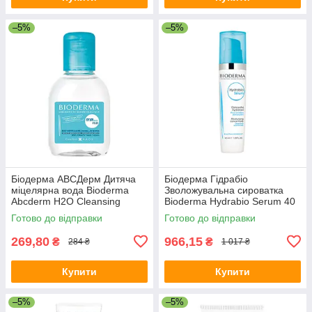
–5%
–5%
Біодерма АВСДерм Дитяча
Біодерма Гідрабіо
міцелярна вода Bioderma
Зволожувальна сироватка
Abcderm H2O Cleansing
Bioderma Hydrabio Serum 40
Water 100 мл
мл
Готово до відправки
Готово до відправки
269,80
966,15
₴
₴
284 ₴
1 017 ₴
Купити
Купити
–5%
–5%