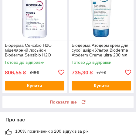
Біодерма Сенсібіо H2O
Біодерма Атодерм крем для
міцелярний лосьйон
сухої шкіри Ультра Bioderma
Bioderma Sensibio H2O
Atoderm Creme ultra 200 мл
solution micellaire 500 мл
Готово до відправки
Готово до відправки
806,55
735,30
₴
₴
849 ₴
774 ₴
Купити
Купити
Показати ще
Про нас
100% позитивних з 200 відгуків за рік