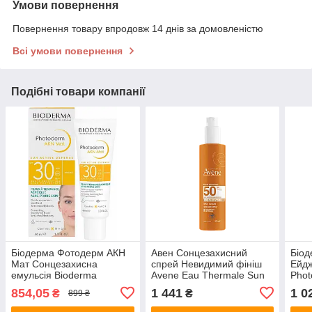
Умови повернення
Повернення товару впродовж 14 днів за домовленістю
Всі умови повернення
Подібні товари компанії
Біодерма Фотодерм АКН
Авен Сонцезахисний
Біод
Мат Сонцезахисна
спрей Невидимий фініш
Ейдж
емульсія Bioderma
Avene Eau Thermale Sun
Phot
Photoderm AKN Mat SPF
Very High Protection Spray
Anti
854,05
1 441
1 0
₴
₴
899 ₴
30 Matifying Sun Fluid 40
SPF50 200 мл
мл
мл