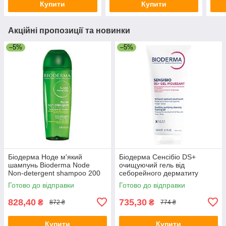
Купити
Купити
Акційні пропозиції та новинки
–5%
–5%
Біодерма Ноде м'який
Біодерма Сенсібіо DS+
шампунь Bioderma Node
очищуючий гель від
Non-detergent shampoo 200
себорейного дерматиту
мл
Bioderma Sensibio DS+ gel
Готово до відправки
Готово до відправки
200 мл
828,40
735,30
₴
₴
872 ₴
774 ₴
Купити
Купити