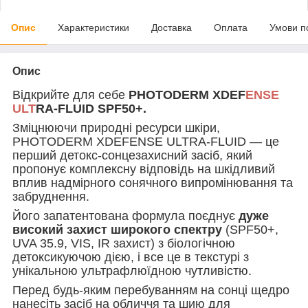
Опис
Характеристики
Доставка
Оплата
Умови п
Опис
Відкрийте для себе
PHOTODERM XDEF
ENSE
ULT
RA-FLUID SPF50+.
Зміцнюючи природні ресурси шкіри,
PHOTODERM XDEFENSE ULTRA-FLUID — це
перший детокс-сонцезахисний засіб, який
пропонує комплексну відповідь на шкідливий
вплив надмірного сонячного випромінювання та
забруднення.
Його запатентована формула поєднує
дуже
високий захист широкого спектру
(SPF50+,
UVA 35.9, VIS, IR захист) з біологічною
детоксикуючою дією, і все це в текстурі з
унікальною ультрафлюїдною чутливістю.
Перед будь-яким перебуванням на сонці щедро
нанесіть засіб на обличчя та шию для