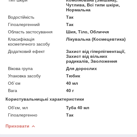
Чутлива, Всі типи шкіри,
Нормальна
Водостійкість
Так
Гіпоалергенний
Так
Область застосування
Шия, Тіло, Обличчя
Класифікація
Лікувальна (Космецевтика)
косметичного засобу
Додатковий ефект
Захист від гіперпігментації,
Захист від вільних
радикалів, Зволоження
Вікова група
Для дорослих
Упаковка засобу
Тюбик
Об`єм
40 мл
Вага
40 г
Користувальницькі характеристики
Об'єм, мл
Туба 40 мл
Гіпоалергенно
Так
Приховати