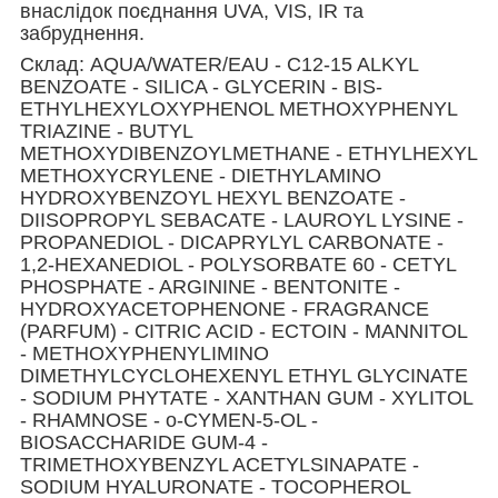
внаслідок поєднання UVA, VIS, IR та
забруднення.
Cклад: AQUA/WATER/EAU - C12-15 ALKYL
BENZOATE - SILICA - GLYCERIN - BIS-
ETHYLHEXYLOXYPHENOL METHOXYPHENYL
TRIAZINE - BUTYL
METHOXYDIBENZOYLMETHANE - ETHYLHEXYL
METHOXYCRYLENE - DIETHYLAMINO
HYDROXYBENZOYL HEXYL BENZOATE -
DIISOPROPYL SEBACATE - LAUROYL LYSINE -
PROPANEDIOL - DICAPRYLYL CARBONATE -
1,2-HEXANEDIOL - POLYSORBATE 60 - CETYL
PHOSPHATE - ARGININE - BENTONITE -
HYDROXYACETOPHENONE - FRAGRANCE
(PARFUM) - CITRIC ACID - ECTOIN - MANNITOL
- METHOXYPHENYLIMINO
DIMETHYLCYCLOHEXENYL ETHYL GLYCINATE
- SODIUM PHYTATE - XANTHAN GUM - XYLITOL
- RHAMNOSE - o-CYMEN-5-OL -
BIOSACCHARIDE GUM-4 -
TRIMETHOXYBENZYL ACETYLSINAPATE -
SODIUM HYALURONATE - TOCOPHEROL