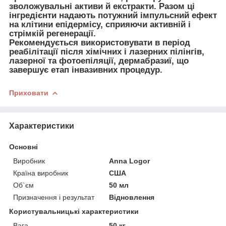
зволожувальні активи й екстракти. Разом ці
інгредієнти надають потужний імпульсний ефект
на клітини епідермісу, сприяючи активній і
стрімкій регенерації.
Рекомендується використовувати в період
реабілітації після хімічних і лазерних пілінгів,
лазерної та фотоепіляції, дермабразиї, що
завершує етап інвазивних процедур.
Приховати
Характеристики
Основні
Виробник
Anna Logor
Країна виробник
США
Об`єм
50 мл
Призначення і результат
Відновлення
Користувальницькі характеристики
Вага
50 кг