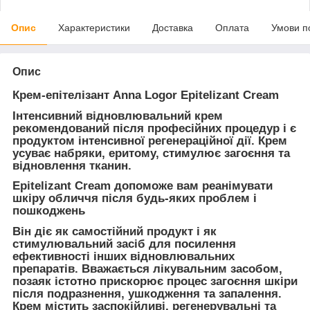
Опис
Характеристики
Доставка
Оплата
Умови п
Опис
Крем-епітелізант Anna Logor Epitelizant Cream
Інтенсивний відновлювальний крем
рекомендований після професійних процедур і є
продуктом інтенсивної регенераційної дії. Крем
усуває набряки, еритому, стимулює загоєння та
відновлення тканин.
Epitelizant Cream допоможе вам реанімувати
шкіру обличчя після будь-яких проблем і
пошкоджень
Він діє як самостійний продукт і як
стимулювальний засіб для посилення
ефективності інших відновлювальних
препаратів. Вважається лікувальним засобом,
позаяк істотно прискорює процес загоєння шкіри
після подразнення, ушкодження та запалення.
Крем містить заспокійливі, регенерувальні та