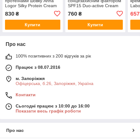
протеїнами шовку Anna
сонцезахисним фактором
крем
Logor Silky Protein Cream
SPF15 Duo-active Cream
Labo
50 мл
Ryor, 50 мл
Rege
830
760
657
₴
₴
"COU
мл
Купити
Купити
Про нас
100% позитивних з 200 відгуків за рік
Працює з 08.07.2016
м. Запоріжжя
Офіцерська, б.26, Запоріжжя, Україна
Контакти
Сьогодні працює з 10:00 до 16:00
Показати весь графік роботи
Про нас