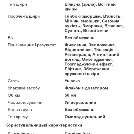
Тип шкіри
В'януча (зріла), Всі типи
шкіри
Проблема шкіри
Глибокі зморшки, В'ялість,
Мімічні зморшки, Сезонна
сухість, Зморшки, В'янення,
Сухість, Вікові зміни
Вік
Без обмежень
Призначення і результат
Живлення, Зволоження,
Відновлення, Тонізація,
Регенерація, Антивіковий
догляд, Омолодження,
Розгладжуючий ефект,
Ліфтинг, Збереження
пружності шкіри
Стать
Унісекс
Упаковка засобу
Флакон з дозатором
Об`єм
50 мл
Час застосування
Універсальний
Вікова група
Без обмежень
Тип крему
Омолоджувальний
Користувальницькі характеристики
Класифікація
Професійна