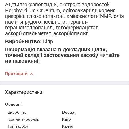
Ацетилгексапептид-8, екстракт водоростей
Porphyridium Cruentum, олігосахариди кореня
цикорію, глюконолактон, амінокислоти NMF, олія
насіння рудого посівного, гераніл-
геранілізопропанол, токоферилацетат,
аскорбілпальметат, аскорбілпальт.
Виробництво:
Кіпр
Інформація вказана в докладних цілях,
точний склад і застосування засобу читайте
на пакованні.
Приховати
Характеристики
Основні
Виробник
Decaar
Країна виробник
Кіпр
Тип засобу
Крем