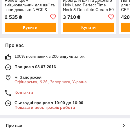
Renew Крем
Крем для шиї та декольте
Пепт
зміцнювальний для шиї та
Holy Land Perfect Time
для 
зони декольте NECK &
Neck & Decollete Cream 50
CEF 
DECOLETTE FIRMING
мл
Pept
2 535
3 710
420
₴
₴
CREAM 50 мл
Купити
Купити
Про нас
100% позитивних з 200 відгуків за рік
Працює з 08.07.2016
м. Запоріжжя
Офіцерська, б.26, Запоріжжя, Україна
Контакти
Сьогодні працює з 10:00 до 16:00
Показати весь графік роботи
Про нас