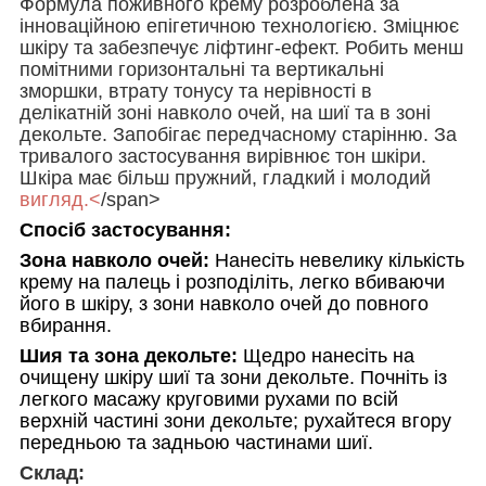
Формула поживного крему розроблена за
інноваційною епігетичною технологією. Зміцнює
шкіру та забезпечує ліфтинг-ефект. Робить менш
помітними горизонтальні та вертикальні
зморшки, втрату тонусу та нерівності в
делікатній зоні навколо очей, на шиї та в зоні
декольте. Запобігає передчасному старінню. За
тривалого застосування вирівнює тон шкіри.
Шкіра має більш пружний, гладкий і молодий
вигляд.<
/span>
Спосіб застосування:
Зона навколо очей:
Нанесіть невелику кількість
крему на палець і розподіліть, легко вбиваючи
його в шкіру, з зони навколо очей до повного
вбирання.
Шия та зона декольте:
Щедро нанесіть на
очищену шкіру шиї та зони декольте. Почніть із
легкого масажу круговими рухами по всій
верхній частині зони декольте; рухайтеся вгору
передньою та задньою частинами шиї.
Склад: