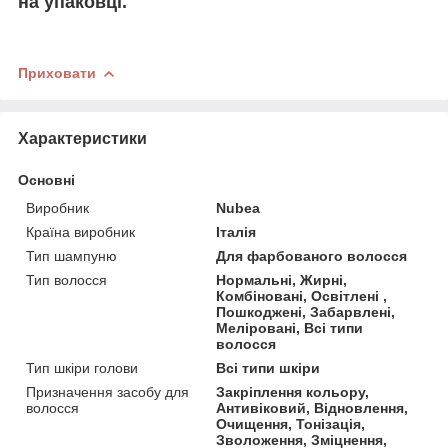
на упаковці.
Приховати
Характеристики
Основні
Виробник
Nubea
Країна виробник
Італія
Тип шампуню
Для фарбованого волосся
Тип волосся
Нормальні, Жирні,
Комбіновані, Освітлені ,
Пошкоджені, Забарвлені,
Меліровані, Всі типи
волосся
Тип шкіри голови
Всі типи шкіри
Призначення засобу для
Закріплення кольору,
волосся
Антивіковий, Відновлення,
Очищення, Тонізація,
Зволоження, Зміцнення,