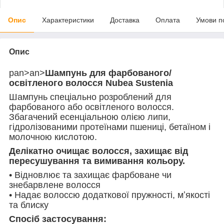
Опис
Характеристики
Доставка
Оплата
Умови п
Опис
pan>an>
Шампунь для фарбованого/
освітленого волосся Nubea Sustenia
Шампунь спеціально розроблений для
фарбованого або освітленого волосся.
Збагачений есенціальною олією липи,
гідролізованими протеїнами пшениці, бетаїном і
молочною кислотою.
Делікатно очищає волосся, захищає від
пересушування та вимивання кольору.
• Відновлює та захищає фарбоване чи
знебарвлене волосся
• Надає волоссю додаткової пружності, мʼякості
та блиску
Спосіб застосування: