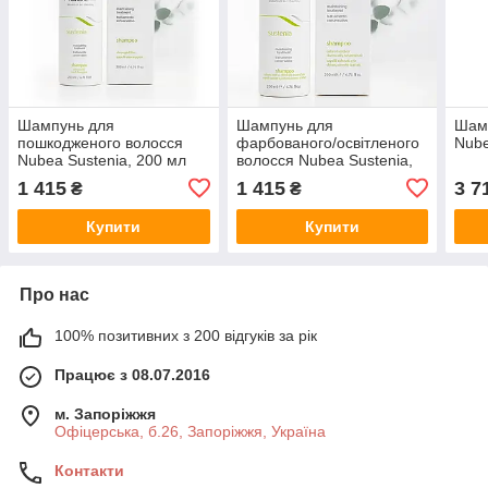
Шампунь для
Шампунь для
Шамп
пошкодженого волосся
фарбованого/освітленого
Nube
Nubea Sustenia, 200 мл
волосся Nubea Sustenia,
200 мл
1 415
1 415
3 7
₴
₴
Купити
Купити
Про нас
100% позитивних з 200 відгуків за рік
Працює з 08.07.2016
м. Запоріжжя
Офіцерська, б.26, Запоріжжя, Україна
Контакти