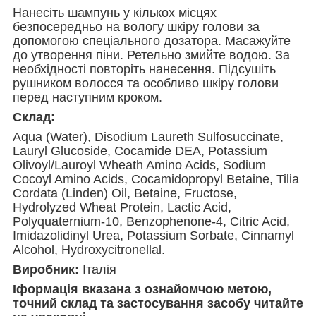
Нанесіть шампунь у кількох місцях
безпосередньо на вологу шкіру голови за
допомогою спеціального дозатора. Масажуйте
до утворення піни. Ретельно змийте водою. За
необхідності повторіть нанесення. Підсушіть
рушником волосся та особливо шкіру голови
перед наступним кроком.
Склад:
Aqua (Water), Disodium Laureth Sulfosuccinate,
Lauryl Glucoside, Cocamide DEA, Potassium
Olivoyl/Lauroyl Wheath Amino Acids, Sodium
Cocoyl Amino Acids, Cocamidopropyl Betaine, Tilia
Cordata (Linden) Oil, Betaine, Fructose,
Hydrolyzed Wheat Protein, Lactic Acid,
Polyquaternium-10, Benzophenone-4, Citric Acid,
Imidazolidinyl Urea, Potassium Sorbate, Cinnamyl
Alcohol, Hydroxycitronellal.
Виробник:
Італія
Іформація вказана з ознайомчою метою,
точний склад та застосування засобу читайте