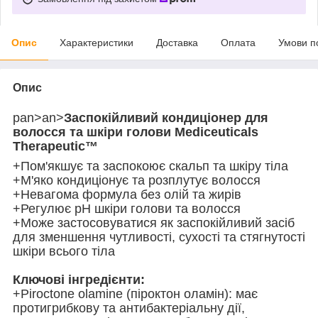
Опис
Характеристики
Доставка
Оплата
Умови п
Опис
pan>an>
Заспокійливий кондиціонер для
волосся та шкіри голови Mediceuticals
Therapeutic™
+Пом'якшує та заспокоює скальп та шкіру тіла
+М'яко кондиціонує та розплутує волосся
+Невагома формула без олій та жирів
+Регулює рН шкіри голови та волосся
+Може застосовуватися як заспокійливий засіб
для зменшення чутливості, сухості та стягнутості
шкіри всього тіла
Ключові інгредієнти:
+Piroctone olamine (піроктон оламін): має
протигрибкову та антибактеріальну дії,