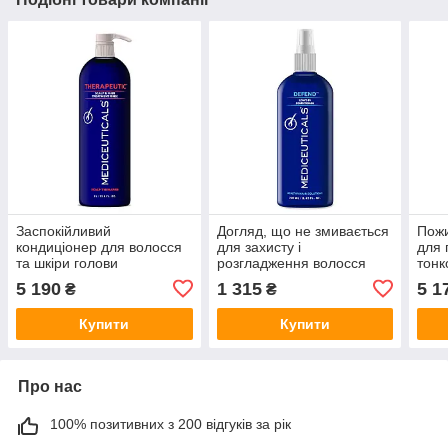
Заспокійливий
Догляд, що не змивається
Пожи
кондиціонер для волосся
для захисту і
для 
та шкіри голови
розгладження волосся
тонк
Therapeutic Mediceuticals,
Defend Mediceuticals, 250
Fini
5 190
1 315
5 1
₴
₴
1000 мл
мл
мл
Купити
Купити
Про нас
100% позитивних з 200 відгуків за рік