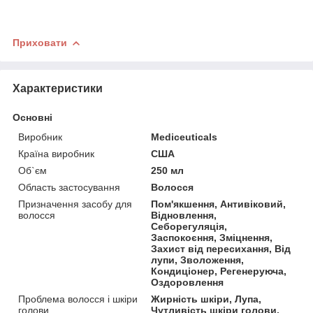
Приховати
Характеристики
Основні
Виробник
Mediceuticals
Країна виробник
США
Об`єм
250 мл
Область застосування
Волосся
Призначення засобу для
Пом'якшення, Антивіковий,
волосся
Відновлення,
Себорегуляція,
Заспокоєння, Зміцнення,
Захист від пересихання, Від
лупи, Зволоження,
Кондиціонер, Регенеруюча,
Оздоровлення
Проблема волосся і шкіри
Жирність шкіри, Лупа,
голови
Чутливість шкіри голови,