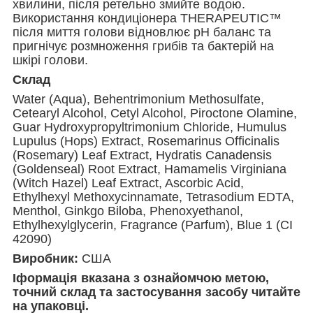
хвилини, після ретельно змийте водою.
Використання кондиціонера THERAPEUTIC™
після миття голови відновлює рН баланс та
пригнічує розмноження грибів та бактерій на
шкірі голови.
Склад
Water (Aqua), Behentrimonium Methosulfate,
Cetearyl Alcohol, Cetyl Alcohol, Piroctone Olamine,
Guar Hydroxypropyltrimonium Chloride, Humulus
Lupulus (Hops) Extract, Rosemarinus Officinalis
(Rosemary) Leaf Extract, Hydratis Canadensis
(Goldenseal) Root Extract, Hamamelis Virginiana
(Witch Hazel) Leaf Extract, Ascorbic Acid,
Ethylhexyl Methoxycinnamate, Tetrasodium EDTA,
Menthol, Ginkgo Biloba, Phenoxyethanol,
Ethylhexylglycerin, Fragrance (Parfum), Blue 1 (CI
42090)
Виробник:
США
Іформація вказана з ознайомчою метою,
точний склад та застосування засобу читайте
на упаковці.