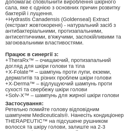
допомагає сповільнити вироблення шкірного
сала, яке є однією з основних причин розвитку
бактерій і лущення.
+Hydrastis Canadensis (Goldenseal) Extract
(екстракт жовтокореня) - натуральний засіб з
антибактеріальними, протизапальними,
антисептичними, в'яжучими, заспокійливими та
загоювальними властивостями.
Працює в синергії з:
+TheraRx™ – очищаючий, протизапальний
догляд для шкіри голови та тіла
+X-Folate™ – шампунь проти лупи, екземи,
дерматитів та різних проблем шкіри голови
+X-Derma™ – відлущуючий шампунь проти
сухості та свербежу шкіри голови
+Solv-X™ – шампунь для жирної шкіри голови
Застосування:
Ретельно помийте голову відповідним
шампунем Mediceuticals®. Нанесіть кондиціонер
THERAPEUTIC™ на підсушене рушником
волосся та шкіру голови, залиште на 2-3