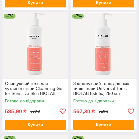
Купити
Купити
–7%
–7%
Очищуючий гель для
Зволожуючий тонік для всіх
чутливої шкіри Cleansing Gel
типів шкіри Universal Tonic
for Sensitive Skin BIOLAB
BIOLAB Estetic, 250 мл
Estetic, 250 мл
Готово до відправки
Готово до відправки
585,90
567,30
₴
₴
630 ₴
610 ₴
Купити
Купити
–7%
–7%