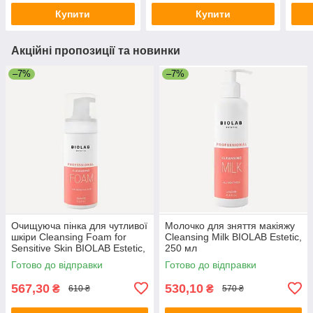
Estetic, 30 мл
Купити
Купити
Акційні пропозиції та новинки
–7%
–7%
Очищуюча пінка для чутливої
Молочко для зняття макіяжу
шкіри Cleansing Foam for
Cleansing Milk BIOLAB Estetic,
Sensitive Skin BIOLAB Estetic,
250 мл
150 мл
Готово до відправки
Готово до відправки
567,30
530,10
₴
₴
610 ₴
570 ₴