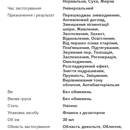
Нормальна, Суха, Жирна
Час застосування
Універсальний
Призначення і результат
Перешкоджає зневодненню,
Антивіковий догляд,
Зменшення пігментації
шкіри, Живлення,
Зволоження, Захист,
Відновлення, Освітлення,
Від перших ознак старіння,
Пом'якшення, Підтягування,
Звуження пор, Тонізація,
Заспокоєння, Регенерація,
Омолодження,
Розгладжуючий ефект,
Зняття подразнення,
Пружність, Зміцнення,
Вирівнювання тону
обличчя, Антибактеріальне
Вік
Без обмежень
Вікова група
Без обмежень
Стать
Унісекс
Упаковка засобу
Флакон з дозатором
Об`єм
30 мл
Область застосування
Область декольте, Обличчя,