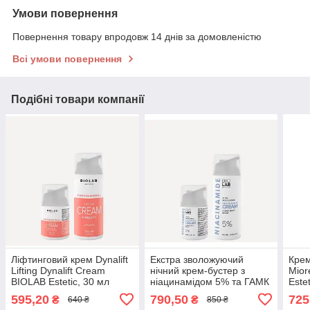
Умови повернення
Повернення товару впродовж 14 днів за домовленістю
Всі умови повернення
Подібні товари компанії
Ліфтинговий крем Dynalift
Екстра зволожуючий
Крем
Lifting Dynalift Cream
нічний крем-бустер з
Mior
BIOLAB Estetic, 30 мл
ніацинамідом 5% та ГАМК
Este
Extra Noisturizing Cream
595,20
790,50
725
₴
₴
640 ₴
850 ₴
Niacinamide 5% BIOLAB