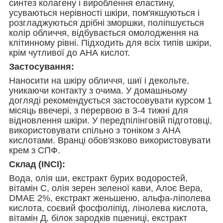
синтез колагену і вироблення еластину,
усуваються нерівності шкіри, пом'якшуються і
розгладжуються дрібні зморшки, поліпшується
колір обличчя, відбувається омолодження на
клітинному рівні. Підходить для всіх типів шкіри,
крім чутливої до АНА кислот.
Застосування:
Hаносити на шкіру обличчя, шиї і декольте,
уникаючи контакту з очима. У домашньому
догляді рекомендується застосовувати курсом 1
місяць ввечері, з перервою в 3-4 тижні для
відновлення шкіри. У передпілінговій підготовці,
використовувати спільно з тоніком з АНА
кислотами. Вранці обов'язково використовувати
крем з СПФ.
Склад (INCI):
Вода, олія ши, екстракт бурих водоростей,
вітамін С, олія зерен зеленої кави, Алоє Вера,
DMAE 2%, екстракт женьшеню, альфа-ліполева
кислота, соєвий фосфоліпід, лінолева кислота,
вітамін Д, білок зародків пшениці, екстракт