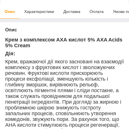
Опис
Характеристики
Доставка
Оплата
Умови п
Опис
Крем з комплексом АХА кислот 5% AXA Acids
5% Cream
Дія:
Крем, вражаючої дії якого засновані на взаємодії
комплексу з фруктових кислот і зволожуючих
речовин. Фруктові кислоти прискорюють
процеси ексфоліаціі, зменшують кількість і
глибину зморшок, вирівнюють рельєф,
освітлюють пігментні плями і сліди постакне, а
також служать провідником для подальшої
пенетрації інгредієнтів. При догляді за жирною і
проблемною шкірою знижують гостроту
запальних процесів, сповільнюють утворення
комедонів, звужують пори. За рахунок того, що
АНА кислоти стимулюють процеси регенерації,