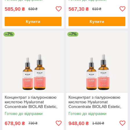
585,90
567,30
₴
₴
630 ₴
610 ₴
Купити
Купити
–7%
–7%
Концентрат з гіалуроновою
Концентрат з гіалуроновою
кислотою Hyaluronat
кислотою Hyaluronat
Concentrate BIOLAB Estetic,
Concentrate BIOLAB Estetic,
30 мл
50 мл
Готово до відправки
Готово до відправки
678,90
948,60
₴
₴
730 ₴
1 020 ₴