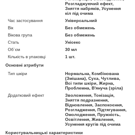
Розгладжуючий ефект,
Зняття набряків, Усунення
кіл під очима
Час застосування
Універсальний
Вік
Без обмежень
Вікова група
Без обмежень
Стать
Унісекс
Об`єм
30 мл
Кількість в упаковці
1 шт.
Основні атрибути
Тип шкіри
Нормальна, Комбінована
(Змішана), Суха, Чутлива,
Всі типи шкіри, Жирна,
Проблемна, В'януча (зріла)
Додатковий ефект
Зволоження, Тонізація,
Зняття подразнення,
Відновлення, Заспокоєння,
Розгладження, Підтягування,
Омолодження, Пружність,
Освітлення, Живлення,
Усунення кругів під очима
Користувальницькі характеристики