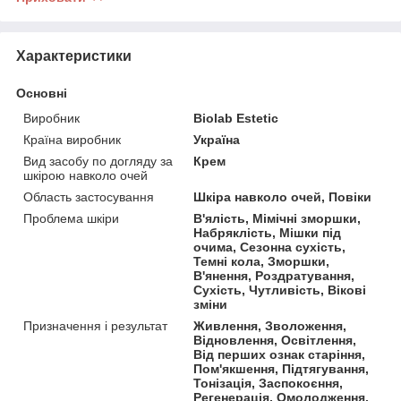
Характеристики
Основні
Виробник
Biolab Estetic
Країна виробник
Україна
Вид засобу по догляду за
Крем
шкірою навколо очей
Область застосування
Шкіра навколо очей, Повіки
Проблема шкіри
В'ялість, Мімічні зморшки,
Набряклість, Мішки під
очима, Сезонна сухість,
Темні кола, Зморшки,
В'янення, Роздратування,
Сухість, Чутливість, Вікові
зміни
Призначення і результат
Живлення, Зволоження,
Відновлення, Освітлення,
Від перших ознак старіння,
Пом'якшення, Підтягування,
Тонізація, Заспокоєння,
Регенерація, Омолодження,