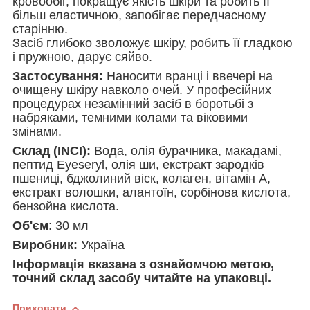
кровообіг, покращує якість шкіри та робить її
більш еластичною, запобігає передчасному
старінню.
Засіб глибоко зволожує шкіру, робить її гладкою
і пружною, дарує сяйво.
Застосування:
Hаносити вранці і ввечері на
очищену шкіру навколо очей. У професійних
процедурах незамінний засіб в боротьбі з
набряками, темними колами та віковими
змінами.
Склад (INCI):
Вода, олія бурачника, макадамі,
пептид Eyeseryl, олія ши, екстракт зародків
пшениці, бджолиний віск, колаген, вітамін А,
екстракт волошки, алантоїн, сорбінова кислота,
бензойна кислота.
Об'єм
: 30 мл
Виробник:
Україна
Інформація вказана з ознайомчою метою,
точний склад засобу читайте на упаковці.
Приховати