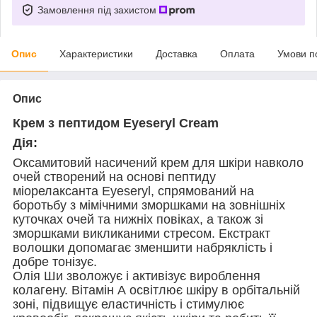
Замовлення під захистом
Опис
Характеристики
Доставка
Оплата
Умови п
Опис
Крем з пептидом Eyeseryl Cream
Дія:
Оксамитовий насичений крем для шкіри навколо
очей створений на основі пептиду
міорелаксанта Eyeseryl, спрямований на
боротьбу з мімічними зморшками на зовнішніх
куточках очей та нижніх повіках, а також зі
зморшками викликаними стресом. Екстракт
волошки допомагає зменшити набряклість і
добре тонізує.
Олія Ши зволожує і активізує вироблення
колагену. Вітамін А освітлює шкіру в орбітальній
зоні, підвищує еластичність і стимулює