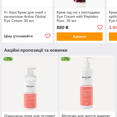
Fr Haut Крем для очей з
Крем під очі з пептидами
Крем
ретинолом Active Global
Eye Cream with Peptides
орбі
Eye Cream 30 мл
Ryor, 30 мл
Eye 
50 м
880
1 0
₴
Ціну уточнюйте
Купити
Акційні пропозиції та новинки
–7%
–7%
Очищуюча пінка для чутливої
Молочко для зняття макіяжу