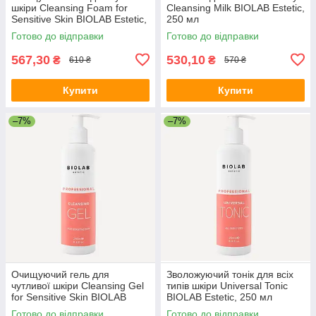
шкіри Cleansing Foam for
Cleansing Milk BIOLAB Estetic,
Sensitive Skin BIOLAB Estetic,
250 мл
150 мл
Готово до відправки
Готово до відправки
567,30
530,10
₴
₴
610 ₴
570 ₴
Купити
Купити
–7%
–7%
Очищуючий гель для
Зволожуючий тонік для всіх
чутливої шкіри Cleansing Gel
типів шкіри Universal Tonic
for Sensitive Skin BIOLAB
BIOLAB Estetic, 250 мл
Estetic, 250 мл
Готово до відправки
Готово до відправки