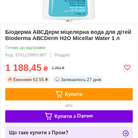
Біодерма АВСДерм міцелярна вода для дітей
Bioderma АВСDerm Н2О Micellar Water 1 л
Готово до відправки
Код: 3701129801987
Роздріб
1 188,45
₴
1 251 ₴
Економія
62.55 ₴
Залишилось
27 днів
Купити
або
Купити з
Що таке купити з Пром?