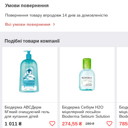
Умови повернення
Повернення товару впродовж 14 днів за домовленістю
Всі умови повернення
Подібні товари компанії
Біодерма АВСДерм
Біодерма Себіум Н2О
Біод
М'який очищуючий гель
міцелярний лосьйон
міце
для купання дітей
Bioderma Sebium Solution
Biod
Bioderma ABCDerm Mild
Micellaire 100 мл
Mice
1 011
274,55
785
₴
₴
289 ₴
Foaming Cleanser 1 л