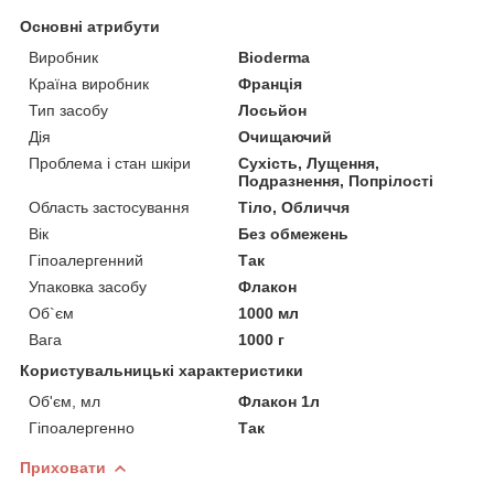
Основні атрибути
Виробник
Bioderma
Країна виробник
Франція
Тип засобу
Лосьйон
Дія
Очищаючий
Проблема і стан шкіри
Сухість, Лущення,
Подразнення, Попрілості
Область застосування
Тіло, Обличчя
Вік
Без обмежень
Гіпоалергенний
Так
Упаковка засобу
Флакон
Об`єм
1000 мл
Вага
1000 г
Користувальницькі характеристики
Об'єм, мл
Флакон 1л
Гіпоалергенно
Так
Приховати