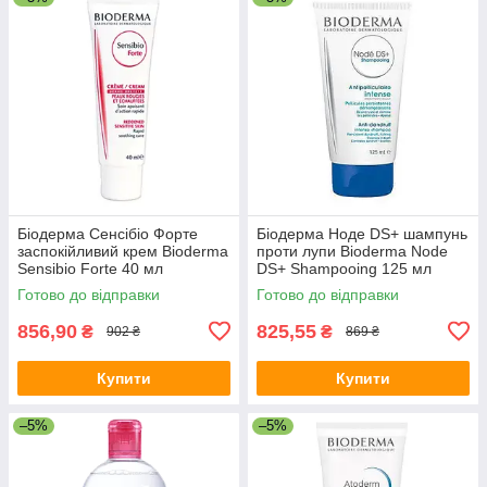
Біодерма Сенсібіо Форте
Біодерма Ноде DS+ шампунь
заспокійливий крем Bioderma
проти лупи Bioderma Node
Sensibio Forte 40 мл
DS+ Shampooing 125 мл
Готово до відправки
Готово до відправки
856,90
825,55
₴
₴
902 ₴
869 ₴
Купити
Купити
–5%
–5%