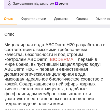
Замовлення під захистом
Опис
Характеристики
Доставка
Оплата
Умови п
Опис
Мицеллярная вода ABCDerm H20 разработана в
соответствии с высокими требованиями
качества, безопасности и под строгим
контролем ABCDerm,
BIODERMA
– первый в
мире бренд, выпустивший мицеллярную воду!
ABCDerm H2O – первая и единственная
дерматологическая мицеллярная вода,
имеющая идеальное биологическое сходство с
кожей. Содержащиеся в ней эфиры жирных
кислот составляют мицеллы, подобные
фосфолипидам мембран кожных клеток и
участвуют в естественном восстановлении
гидролипидной пленки кожи.