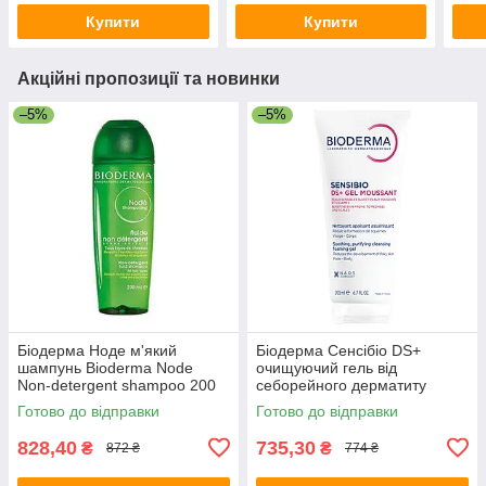
Купити
Купити
Акційні пропозиції та новинки
–5%
–5%
Біодерма Ноде м'який
Біодерма Сенсібіо DS+
шампунь Bioderma Node
очищуючий гель від
Non-detergent shampoo 200
себорейного дерматиту
мл
Bioderma Sensibio DS+ gel
Готово до відправки
Готово до відправки
200 мл
828,40
735,30
₴
₴
872 ₴
774 ₴