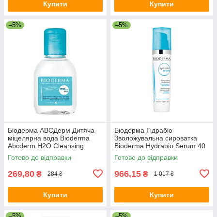
Купити
Купити
–5%
–5%
Біодерма АВСДерм Дитяча
Біодерма Гідрабіо
міцелярна вода Bioderma
Зволожувальна сироватка
Abcderm H2O Cleansing
Bioderma Hydrabio Serum 40
Water 100 мл
мл
Готово до відправки
Готово до відправки
269,80
966,15
₴
₴
284 ₴
1 017 ₴
Купити
Купити
–5%
–5%