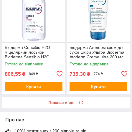
Біодерма Сенсібіо H2O
Біодерма Атодерм крем для
міцелярний лосьйон
сухої шкіри Ультра Bioderma
Bioderma Sensibio H2O
Atoderm Creme ultra 200 мл
solution micellaire 500 мл
Готово до відправки
Готово до відправки
806,55
735,30
₴
₴
849 ₴
774 ₴
Купити
Купити
Показати ще
Про нас
100% позитивних з 200 відгуків за рік