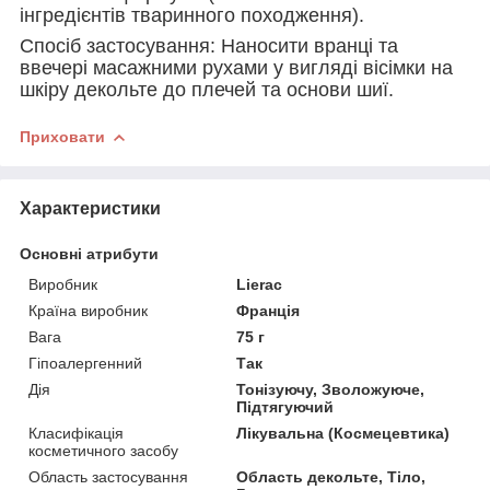
інгредієнтів тваринного походження).
Спосіб застосування: Наносити вранці та
ввечері масажними рухами у вигляді вісімки на
шкіру декольте до плечей та основи шиї.
Приховати
Характеристики
Основні атрибути
Виробник
Lierac
Країна виробник
Франція
Вага
75 г
Гіпоалергенний
Так
Дія
Тонізуючу, Зволожуюче,
Підтягуючий
Класифікація
Лікувальна (Космецевтика)
косметичного засобу
Область застосування
Область декольте, Тіло,