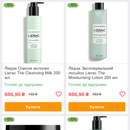
–5%
–5%
Ліерак Очисне молочко
Лієрак Зволожувальний
Lierac The Cleansing Milk 200
лосьйон Lierac The
мл
Moisturising Lotion 200 мл
Готово до відправки
Готово до відправки
666,90
666,90
₴
₴
702 ₴
702 ₴
Купити
Купити
–5%
–5%