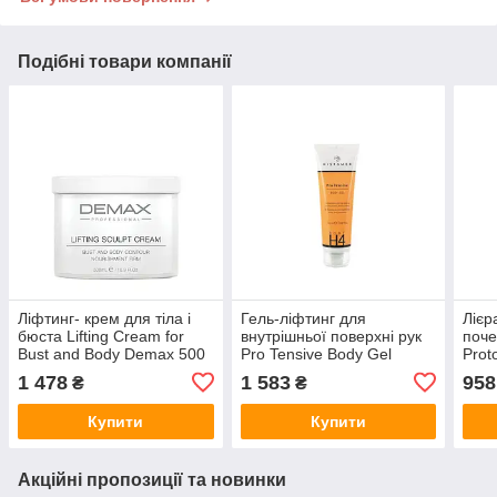
Подібні товари компанії
Ліфтинг- крем для тіла і
Гель-ліфтинг для
Ліє
бюста Lifting Cream for
внутрішньої поверхні рук
поче
Bust and Body Demax 500
Pro Tensive Body Gel
Prot
мл
HISTOMER, 125 мл
Mas
1 478
1 583
958
₴
₴
Купити
Купити
Акційні пропозиції та новинки