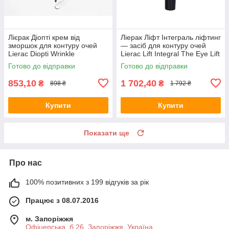
Лієрак Діопті крем від
Ліерак Ліфт Інтеграль ліфтинг
зморшок для контуру очей
— засіб для контуру очей
Lierac Diopti Wrinkle
Lierac Lift Integral The Eye Lift
Correction Creme, 15 мл
Care 15 мл
Готово до відправки
Готово до відправки
853,10
1 702,40
₴
₴
898 ₴
1 792 ₴
Купити
Купити
Показати ще
Про нас
100% позитивних з 199 відгуків за рік
Працює з 08.07.2016
м. Запоріжжя
Офіцерська, б.26, Запоріжжя, Україна