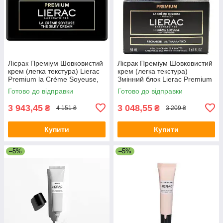
Лієрак Преміум Шовковистий
Лієрак Преміум Шовковистий
крем (легка текстура) Lierac
крем (легка текстура)
Premium la Crème Soyeuse,
Змінний блок Lierac Premium
50 мл
la Crème Soyeuse Refill, 50
Готово до відправки
Готово до відправки
мл
3 943,45
3 048,55
₴
₴
4 151 ₴
3 209 ₴
Купити
Купити
–5%
–5%