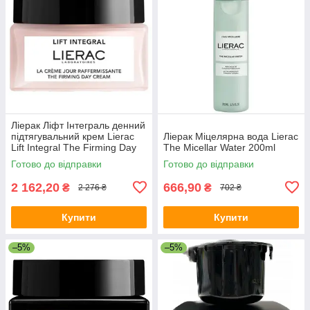
Ліерак Ліфт Інтеграль денний
підтягувальний крем Lierac
Ліерак Міцелярна вода Lierac
Lift Integral The Firming Day
The Micellar Water 200ml
Cream 50 мл
Готово до відправки
Готово до відправки
2 162,20
666,90
₴
₴
2 276 ₴
702 ₴
Купити
Купити
–5%
–5%