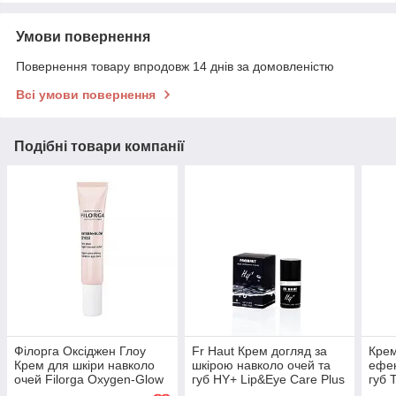
Умови повернення
Повернення товару впродовж 14 днів за домовленістю
Всі умови повернення
Подібні товари компанії
Філорга Оксіджен Глоу
Fr Haut Крем догляд за
Крем
Крем для шкіри навколо
шкірою навколо очей та
ефек
очей Filorga Oxygen-Glow
губ HY+ Lip&Eye Care Plus
губ 
Super-Smoothing Radiance
15 мл
Eye 