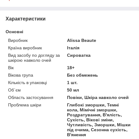
Характеристики
Основні
Виробник
Alissa Beaute
Країна виробник
Італія
Вид засобу по догляду за
Сироватка
шкірою навколо очей
Вік
18+
Вікова група
Без обмежень
Кількість в упаковці
1 шт.
Об`єм
50 мл
Область застосування
Повіки, Шкіра навколо очей
Проблема шкіри
Глибокі зморшки, Темні
кола, Мімічні зморшки,
Роздратування, В'ялість,
Сухість, Вікові зміни,
Чутливість, Зморшки, Мішки
під очима, Сезонна сухість,
В'янення