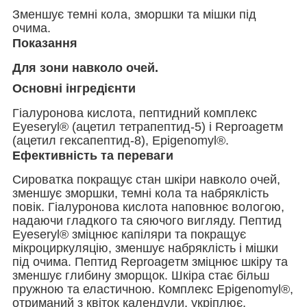
Зменшує темні кола, зморшки та мішки під
очима.
Показання
Для зони навколо очей.
Основні інгредієнти
Гіалуронова кислота, пептидний комплекс
Eyeseryl
®
(ацетил тетрапептид-5) і Reproage
тм
(ацетил гексапептид-8), Epigenomyl
®
.
Ефективність та переваги
Сироватка покращує стан шкіри навколо очей,
зменшує зморшки, темні кола та набряклість
повік. Гіалуронова кислота наповнює вологою,
надаючи гладкого та сяючого вигляду. Пептид
Eyeseryl
®
зміцнює капіляри та покращує
мікроциркуляцію, зменшує набряклість і мішки
під очима. Пептид Reproage
тм
зміцнює шкіру та
зменшує глибину зморщок. Шкіра стає більш
пружною та еластичною. Комплекс Epigenomyl
®
,
отриманий з квіток календули, укріплює,