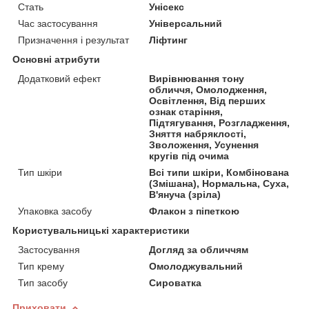
Стать
Унісекс
Час застосування
Універсальний
Призначення і результат
Ліфтинг
Основні атрибути
Додатковий ефект
Вирівнювання тону
обличчя, Омолодження,
Освітлення, Від перших
ознак старіння,
Підтягування, Розгладження,
Зняття набряклості,
Зволоження, Усунення
кругів під очима
Тип шкіри
Всі типи шкіри, Комбінована
(Змішана), Нормальна, Суха,
В'януча (зріла)
Упаковка засобу
Флакон з піпеткою
Користувальницькі характеристики
Застосування
Догляд за обличчям
Тип крему
Омолоджувальний
Тип засобу
Сироватка
Приховати