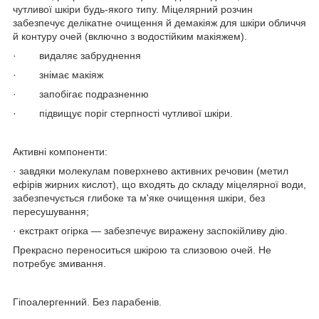
чутливої шкіри будь-якого типу. Міцелярний розчин
забезпечує делікатне очищення й демакіяж для шкіри обличчя
й контуру очей (включно з водостійким макіяжем).
· видаляє забруднення
· знімає макіяж
· запобігає подразненню
· підвищує поріг стерпності чутливої шкіри.
Активні компоненти:
· завдяки молекулам поверхнево активних речовин (метил
ефірів жирних кислот), що входять до складу міцелярної води,
забезпечується глибоке та м'яке очищення шкіри, без
пересушування;
· екстракт огірка — забезпечує виражену заспокійливу дію.
Прекрасно переноситься шкірою та слизовою очей. Не
потребує змивання.
Гіпоалергенний. Без парабенів.