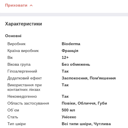
Приховати
Характеристики
Основні
Виробник
Bioderma
Країна виробник
Франція
Вік
12+
Вікова група
Без обмежень
Гіпоалергенний
Так
Додатковий ефект
Заспокоєння, Пом'якшення
Використання при
Так
контактних лінзах
Некомедогенно
Так
Область застосування
Повіки, Обличчя, Губи
Об`єм
500 мл
Стать
Унісекс
Тип шкіри
Всі типи шкіри, Чутлива