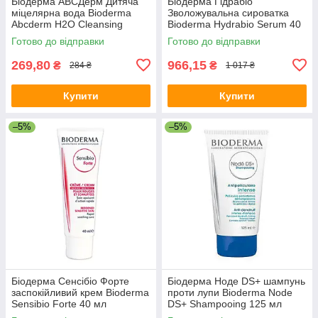
Біодерма АВСДерм Дитяча
Біодерма Гідрабіо
міцелярна вода Bioderma
Зволожувальна сироватка
Abcderm H2O Cleansing
Bioderma Hydrabio Serum 40
Water 100 мл
мл
Готово до відправки
Готово до відправки
269,80
966,15
₴
₴
284 ₴
1 017 ₴
Купити
Купити
–5%
–5%
Біодерма Сенсібіо Форте
Біодерма Ноде DS+ шампунь
заспокійливий крем Bioderma
проти лупи Bioderma Node
Sensibio Forte 40 мл
DS+ Shampooing 125 мл