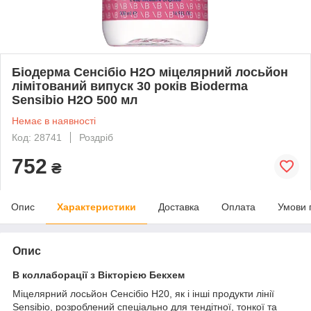
Біодерма Сенсібіо H2O міцелярний лосьйон
лімітований випуск 30 років Bioderma
Sensibio H2O 500 мл
Немає в наявності
Код: 28741
Роздріб
752
₴
Опис
Характеристики
Доставка
Оплата
Умови 
Опис
В коллаборації з Вікторією Бекхем
Міцелярний лосьйон Сенсібіо Н20, як і інші продукти лінії
Sensibio, розроблений спеціально для тендітної, тонкої та