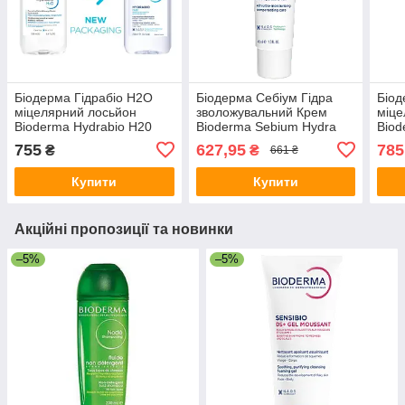
Біодерма Гідрабіо H2O
Біодерма Себіум Гідра
Біод
міцелярний лосьйон
зволожувальний Крем
міце
Bioderma Hydrabio H20
Bioderma Sebium Hydra
Biod
Solution Micellaire 250 мл
Moisturizing cream 40 мл
Mice
755
627,95
785
₴
₴
661 ₴
Купити
Купити
Акційні пропозиції та новинки
–5%
–5%