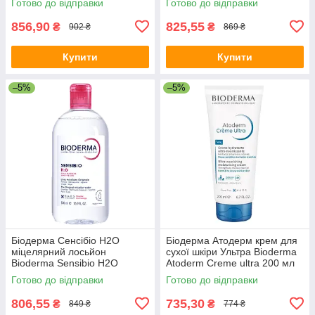
Готово до відправки
Готово до відправки
856,90
825,55
₴
₴
902 ₴
869 ₴
Купити
Купити
–5%
–5%
Біодерма Сенсібіо H2O
Біодерма Атодерм крем для
міцелярний лосьйон
сухої шкіри Ультра Bioderma
Bioderma Sensibio H2O
Atoderm Creme ultra 200 мл
solution micellaire 500 мл
Готово до відправки
Готово до відправки
806,55
735,30
₴
₴
849 ₴
774 ₴