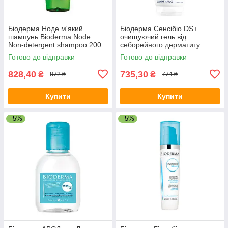
Біодерма Ноде м'який
Біодерма Сенсібіо DS+
шампунь Bioderma Node
очищуючий гель від
Non-detergent shampoo 200
себорейного дерматиту
мл
Bioderma Sensibio DS+ gel
Готово до відправки
Готово до відправки
200 мл
828,40
735,30
₴
₴
872 ₴
774 ₴
Купити
Купити
–5%
–5%