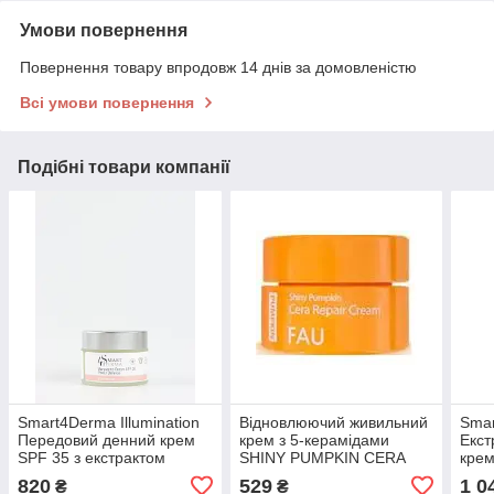
Умови повернення
Повернення товару впродовж 14 днів за домовленістю
Всі умови повернення
Подібні товари компанії
Smart4Derma Illumination
Відновлюючий живильний
Sma
Передовий денний крем
крем з 5-керамідами
Екст
SPF 35 з екстрактом
SHINY PUMPKIN CERA
крем
маргаритки, 50 мл
REPAIR CREAM FAU, 10
30 д
820
529
1 0
₴
₴
мл
норм