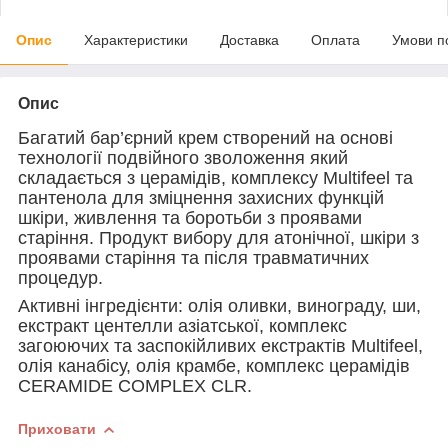
Опис
Характеристики
Доставка
Оплата
Умови п
Опис
Багатий бар’єрний крем створений на основі
технології подвійного зволоження який
складається з церамідів, комплексу Multifeel та
пантенола для зміцнення захисних функцій
шкіри, живлення та боротьби з проявами
старіння. Продукт вибору для атонічної, шкіри з
проявами старіння та після травматичних
процедур.
Активні інгредієнти: олія оливки, винограду, ши,
екстракт центелли азіатської, комплекс
загоюючих та заспокійливих екстрактів Multifeel,
олія канабісу, олія крамбе, комплекс церамідів
CERAMIDE COMPLEX CLR.
Приховати