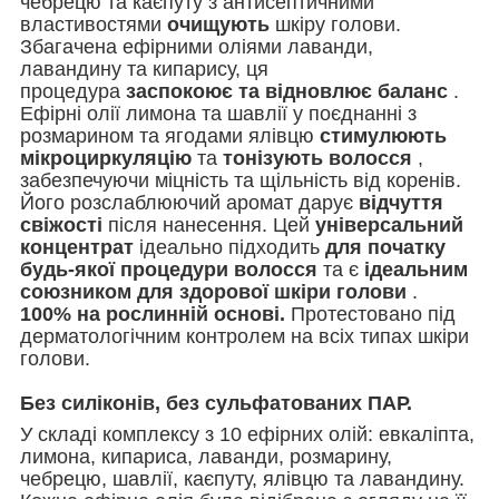
чебрецю та каєпуту з антисептичними
властивостями
очищують
шкіру голови.
Збагачена ефірними оліями лаванди,
лавандину та кипарису, ця
процедура
заспокоює та відновлює баланс
.
Ефірні олії лимона та шавлії у поєднанні з
розмарином та ягодами ялівцю
стимулюють
мікроциркуляцію
та
тонізують волосся
,
забезпечуючи міцність та щільність від коренів.
Його розслаблюючий аромат дарує
відчуття
свіжості
після нанесення. Цей
універсальний
концентрат
ідеально підходить
для початку
будь-якої процедури волосся
та є
ідеальним
союзником для здорової шкіри голови
.
100% на рослинній основі.
Протестовано під
дерматологічним контролем на всіх типах шкіри
голови.
Без силіконів, без сульфатованих ПАР.
У складі комплексу з 10 ефірних олій: евкаліпта,
лимона, кипариса, лаванди, розмарину,
чебрецю, шавлії, каєпуту, ялівцю та лавандину.