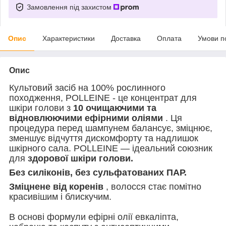
Замовлення під захистом
Опис
Характеристики
Доставка
Оплата
Умови п
Опис
Культовий засіб на 100% рослинного
походження, POLLEINE - це концентрат для
шкіри голови з
10 очищаючими та
відновлюючими ефірними оліями
. Ця
процедура перед шампунем балансує, зміцнює,
зменшує відчуття дискомфорту та надлишок
шкірного сала. POLLEINE — ідеальний союзник
для
здорової шкіри голови.
Без силіконів, без сульфатованих ПАР.
Зміцнене від коренів
, волосся стає помітно
красивішим і блискучим.
В основі формули ефірні олії евкаліпта,