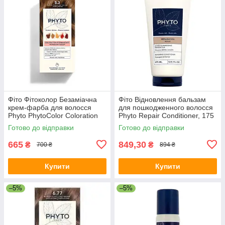
Фіто Фітоколор Безаміачна
Фіто Відновлення бальзам
крем-фарба для волосся
для пошкодженного волосся
Phyto PhytoColor Coloration
Phyto Repair Conditioner, 175
Permanente 5.3 Світлий
мл
Готово до відправки
Готово до відправки
шатен золотистий 112 мл
665
849,30
₴
₴
700 ₴
894 ₴
Купити
Купити
–5%
–5%