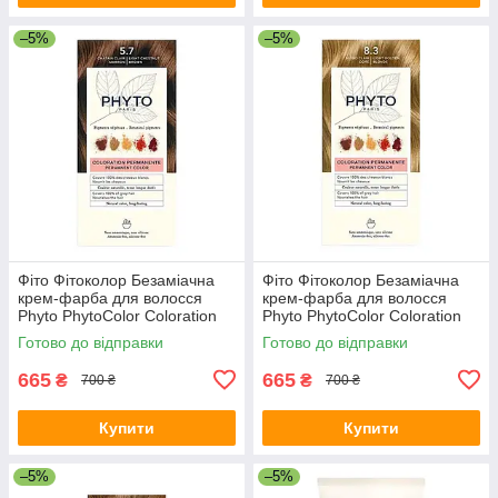
–5%
–5%
Фіто Фітоколор Безаміачна
Фіто Фітоколор Безаміачна
крем-фарба для волосся
крем-фарба для волосся
Phyto PhytoColor Coloration
Phyto PhytoColor Coloration
Permanente 5.7 Світлий
Permanente 8 Світло-русявий
Готово до відправки
Готово до відправки
шатен каштановий 112 мл
112 мл
665
665
₴
₴
700 ₴
700 ₴
Купити
Купити
–5%
–5%