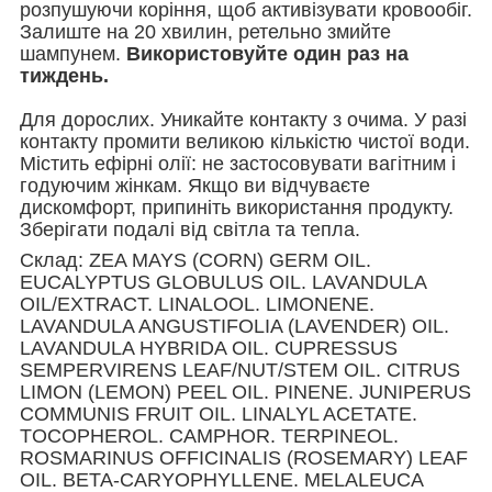
розпушуючи коріння, щоб активізувати кровообіг.
Залиште на 20 хвилин, ретельно змийте
шампунем.
Використовуйте один раз на
тиждень.
Для дорослих. Уникайте контакту з очима. У разі
контакту промити великою кількістю чистої води.
Містить ефірні олії: не застосовувати вагітним і
годуючим жінкам. Якщо ви відчуваєте
дискомфорт, припиніть використання продукту.
Зберігати подалі від світла та тепла.
Склад: ZEA MAYS (CORN) GERM OIL.
EUCALYPTUS GLOBULUS OIL. LAVANDULA
OIL/EXTRACT. LINALOOL. LIMONENE.
LAVANDULA ANGUSTIFOLIA (LAVENDER) OIL.
LAVANDULA HYBRIDA OIL. CUPRESSUS
SEMPERVIRENS LEAF/NUT/STEM OIL. CITRUS
LIMON (LEMON) PEEL OIL. PINENE. JUNIPERUS
COMMUNIS FRUIT OIL. LINALYL ACETATE.
TOCOPHEROL. CAMPHOR. TERPINEOL.
ROSMARINUS OFFICINALIS (ROSEMARY) LEAF
OIL. BETA-CARYOPHYLLENE. MELALEUCA