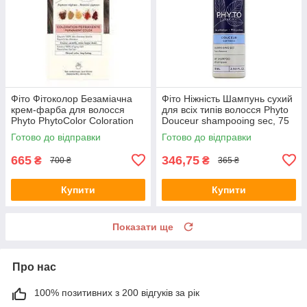
Фіто Фітоколор Безаміачна
Фіто Ніжність Шампунь сухий
крем-фарба для волосся
для всіх типів волосся Phyto
Phyto PhytoColor Coloration
Douceur shampooing sec, 75
Permanente 6.77 Світло-
мл
Готово до відправки
Готово до відправки
каштановий капучино
665
346,75
₴
₴
700 ₴
365 ₴
Купити
Купити
Показати ще
Про нас
100% позитивних з 200 відгуків за рік