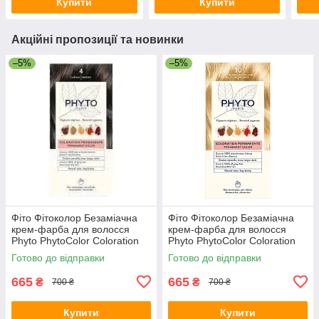
Купити
Купити
Акційні пропозиції та новинки
–5%
–5%
Фіто Фітоколор Безаміачна
Фіто Фітоколор Безаміачна
крем-фарба для волосся
крем-фарба для волосся
Phyto PhytoColor Coloration
Phyto PhytoColor Coloration
Permanente 4 Шатен 112 мл
Permanente 10 екстра світлий
Готово до відправки
Готово до відправки
блондин 112 мл
665
665
₴
₴
700 ₴
700 ₴
Купити
Купити