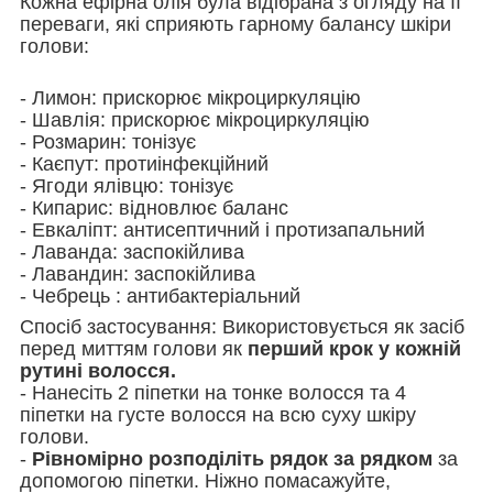
Кожна ефірна олія була відібрана з огляду на її
переваги, які сприяють гарному балансу шкіри
голови:
- Лимон: прискорює мікроциркуляцію
- Шавлія: прискорює мікроциркуляцію
- Розмарин: тонізує
- Каєпут: протиінфекційний
- Ягоди ялівцю: тонізує
- Кипарис: відновлює баланс
- Евкаліпт: антисептичний і протизапальний
- Лаванда: заспокійлива
- Лавандин: заспокійлива
- Чебрець : антибактеріальний
Спосіб застосування: Використовується як засіб
перед миттям голови як
перший крок у кожній
рутині волосся.
- Нанесіть 2 піпетки на тонке волосся та 4
піпетки на густе волосся на всю суху шкіру
голови.
-
Рівномірно розподіліть
рядок за рядком
за
допомогою піпетки. Ніжно помасажуйте,