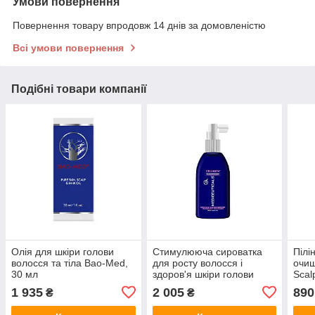
Умови повернення
Повернення товару впродовж 14 днів за домовленістю
Всі умови повернення
Подібні товари компанії
Олія для шкіри голови
Стимулююча сироватка
Пілі
волосся та тіла Bao-Med,
для росту волосся і
очищ
30 мл
здоров'я шкіри голови
Scal
Cellagen Mediceuticals,
SER
1 935
2 005
890
₴
₴
125 мл