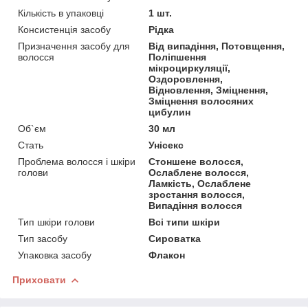
Кількість в упаковці
1 шт.
Консистенція засобу
Рідка
Призначення засобу для
Від випадіння, Потовщення,
волосся
Поліпшення
мікроциркуляції,
Оздоровлення,
Відновлення, Зміцнення,
Зміцнення волосяних
цибулин
Об`єм
30 мл
Стать
Унісекс
Проблема волосся і шкіри
Стоншене волосся,
голови
Ослаблене волосся,
Ламкість, Ослаблене
зростання волосся,
Випадіння волосся
Тип шкіри голови
Всі типи шкіри
Тип засобу
Сироватка
Упаковка засобу
Флакон
Приховати