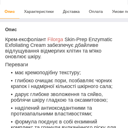
Опис
Характеристики
Доставка
Оплата
Умови п
Опис
Крем-ексфоліант
Filorga
Skin-Prep Enzymatic
Exfoliating Cream забезпечує дбайливе
відлущування відмерлих клітин та м'яко
оновлює шкіру.
Переваги
має кремоподібну текстуру;
глибоко очищає пори, позбавляє чорних
крапок і надмірної кількості шкірного сала;
дарує глибоке зволоження та сяйво,
роблячи шкіру гладкою та оксамитовою;
наділений антиоксидантними та
протизапальними властивостями;
формула поєднує в собі ензимний
комплекс та гранули вулканічного піску для