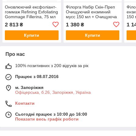
Оновлюючий ексфоліант-
Філорга Набір Скін-Преп
Філ
гоммаж Refining Exfoliating
Очищуючий ензимний
ензи
Gommage Fillerina, 75 мл
мусс 150 мл + Очищуюча
150 
олія для зняття макіяжу
2 813
1 380
1 1
₴
₴
Skin Prep 150 мл
Купити
Купити
Про нас
100% позитивних з 200 відгуків за рік
Працює з 08.07.2016
м. Запоріжжя
Офіцерська, б.26, Запоріжжя, Україна
Контакти
Сьогодні працює з 10:00 до 16:00
Показати весь графік роботи