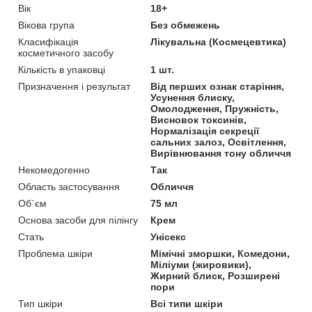
Вік
18+
Вікова група
Без обмежень
Класифікація
Лікувальна (Космецевтика)
косметичного засобу
Кількість в упаковці
1 шт.
Призначення і результат
Від перших ознак старіння,
Усунення блиску,
Омолодження, Пружність,
Висновок токсинів,
Нормалізація секреції
сальних залоз, Освітлення,
Вирівнювання тону обличчя
Некомедогенно
Так
Область застосування
Обличчя
Об`єм
75 мл
Основа засоби для пілінгу
Крем
Стать
Унісекс
Проблема шкіри
Мімічні зморшки, Комедони,
Міліуми (жировики),
Жирний блиск, Розширені
пори
Тип шкіри
Всі типи шкіри