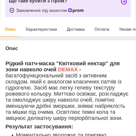
Що таке купити з Пром?
Замовлення під захистом
Опис
Характеристики
Доставка
Оплата
Умови п
Опис
Рідкий патч-маска "Квітковий нектар" для
зони навколо очей
DEMAX
-
багатофункціональний засіб з активним
складом, який є аналогом класичних патчів із
гідрогелю. Засіб має легку гелеву текстуру
рожевого кольору. Миттєво освіжає, розгладжує
та омолоджує шкіру навколо очей, помітно
зменшуючи дрібні зморшки, знімає набряклість
та мішки під очима. Освітлює темні кола та
зміцнює делікатну шкіру періорбітальної зони.
Результат застосування:
Моментально зволожує та приємно