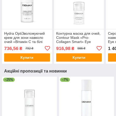
Hydra OptiЗволожуючий
Контурна маска для очей,
Сиро
крем для зони навколо
Contour Mask «Pro-
навк
очей «Вітамін C та білі
Collagen Smart» Eye
Eye 
квіти»Hydra Optima Vital
Treatment Demax 50 мл
50 м
736,56
916,98
1 4
₴
₴
792 ₴
986 ₴
Eye c Demax 15 мл
Купити
Купити
Акційні пропозиції та новинки
–25%
–7%