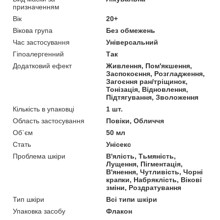
призначенням
Вік
20+
Вікова група
Без обмежень
Час застосування
Універсальний
Гіпоалергенний
Так
Додатковий ефект
Живлення, Пом'якшення,
Заспокоєння, Розгладження,
Загоєння ран/тріщинок,
Тонізація, Відновлення,
Підтягування, Зволоження
Кількість в упаковці
1 шт.
Область застосування
Повіки, Обличчя
Об`єм
50 мл
Стать
Унісекс
Проблема шкіри
В'ялість, Тьмяність,
Лущення, Пігментація,
В'янення, Чутливість, Чорні
крапки, Набряклість, Вікові
зміни, Роздратування
Тип шкіри
Всі типи шкіри
Упаковка засобу
Флакон