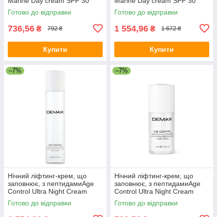
Marine Day cream SPF 30
Marine Day cream SPF 30
Demax 15 мл
Demax 50 мл
Готово до відправки
Готово до відправки
736,56
1 554,96
₴
₴
792 ₴
1 672 ₴
Купити
Купити
–7%
–7%
Нічний ліфтинг-крем, що
Нічний ліфтинг-крем, що
заповнює, з пептидамиAge
заповнює, з пептидамиAge
Control Ultra Night Cream
Control Ultra Night Cream
Peptide Filler Demax 50 мл
Peptide Filler Demax15 мл
Готово до відправки
Готово до відправки