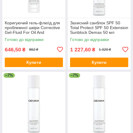
Коригуючий гель-флюїд для
Захисний санблок SPF 50
проблемної шкіри Corrective
Total Protect SPF 50 Extension
Gel-Fluid For Oil And
Sunblock Demax 50 мл
Problematic Skin Demax 150
Готово до відправки
Готово до відправки
мл
646,50
1 227,60
₴
₴
862 ₴
1 320 ₴
Купити
Купити
–7%
–7%