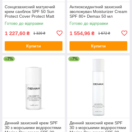
Сонцезахисний матуючий
Антиоксидантний захисний
крем санблок SPF 50 Sun
зволожувач Moisturizer Cream
Protect Cover Protect Matt
SPF 80+ Demax 50 мл
Sunblock SPF 50 Demax 50
Готово до відправки
Готово до відправки
мл
1 227,60
1 554,96
₴
₴
1 320 ₴
1 672 ₴
Купити
Купити
–7%
–7%
Денний захисний крем SPF
Денний захисний крем SPF
30 з морськими водоростями
30 з морськими водоростями