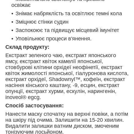
освіжає
Знімає набряклість та освітлює темні кола
Зміцнює стінки судин
Заспокоює та підвищує місцевий імунітет
Уповільнює процеси в'янення.
Склад продукту:
Екстракт зеленого чаю, екстракт японського
ямсу, екстракт квіток камелії японської,
стовбурові клітини орхідеї неофінетії, екстракт
квіток жимолості японської, гіалуронова кислота,
екстракт орхідеї, Shadownyl™, кофеїн, екстракт
насіння кінського каштану, -9, есцин, екстракт
опунції, екстракт хурми, ескулін, нарингенін,
inoveol® egcg.
Спосіб застосування:
Нанести маску спочатку на верхні повіки, а потім
на шкіру під очима. Залишити на 15-20 хвилин.
Видалити залишки ватним диском, змоченим
тонізуючим лосьйоном.