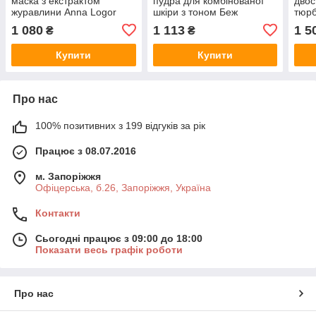
маска з екстрактом
пудра для комбінованої
двос
журавлини Anna Logor
шкіри з тоном Беж
тюрб
Silky Cranberry Mask 250
HELIOCARE 360º Oil-free
1 080
1 113
1 5
₴
₴
мл
Compact SPF 50+
CANTABRIA, 10 г
Купити
Купити
Про нас
100% позитивних з 199 відгуків за рік
Працює з 08.07.2016
м. Запоріжжя
Офіцерська, б.26, Запоріжжя, Україна
Контакти
Сьогодні працює з 09:00 до 18:00
Показати весь графік роботи
Про нас