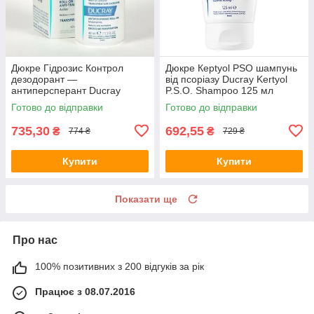
Дюкре Гідрозис Контрол
Дюкре Керtyol PSO шампунь
дезодорант —
від псоріазу Ducray Kertyol
антиперсперант Ducray
P.S.O. Shampoo 125 мл
Hidrosis Control Roll-on Anti-
Готово до відправки
Готово до відправки
Transpirant 40 мл
735,30
692,55
₴
₴
774 ₴
729 ₴
Купити
Купити
Показати ще
Про нас
100% позитивних з 200 відгуків за рік
Працює з 08.07.2016