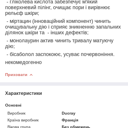
- гліколева кислота забезпечує м'який
поверхневий пілінг, очищає пори і вирівнює
рельєф шкіри;
- міртацин (інноваційний компонент) чинить
очищувальну дію і сприяє зникненню запальних
ділянок шкіри та - інших дефектів;
- монолаурин актив чинить тривалу матуючу
дію;
- бісаболол заспокоює, усуває почервоніння.
некомедогенно
Приховати
Характеристики
Основні
Виробник
Ducray
Країна виробник
Франція
Вікова група
Без обмежень