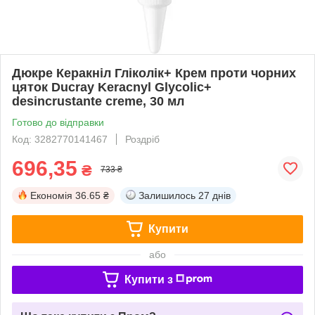
Дюкре Керакніл Гліколік+ Крем проти чорних
цяток Ducray Keracnyl Glycolic+
desincrustante creme, 30 мл
Готово до відправки
Код: 3282770141467
Роздріб
696,35
₴
733 ₴
Економія
36.65 ₴
Залишилось
27 днів
Купити
або
Купити з