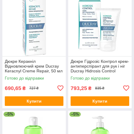
Дюкре Керакніл
Дюкре Гідрозіс Контрол крем-
Відновлюючий крем Ducray
антиперспірант для рук і ніг
Keracnyl Creme Repair, 50 мл
Ducray Hidrosis Control
Crème anti-transpirante 50 мл
Готово до відправки
Готово до відправки
690,65
793,25
₴
₴
727 ₴
835 ₴
Купити
Купити
–5%
–5%