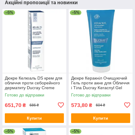
Акційні пропозиції та новинки
–5%
–5%
Дюкре Келюаль DS крем для
Дюкре Керакніл Очищуючий
обличчя проти себорейного
Гель проти акне для Обличчя
дерматиту Ducray Creme
і Тіла Ducray Keracnyl Gel
Apaisante Squamoredactrice
moussant 200 мл
Готово до відправки
Готово до відправки
40 мл
651,70
573,80
₴
₴
686 ₴
604 ₴
Купити
Купити
–5%
–5%