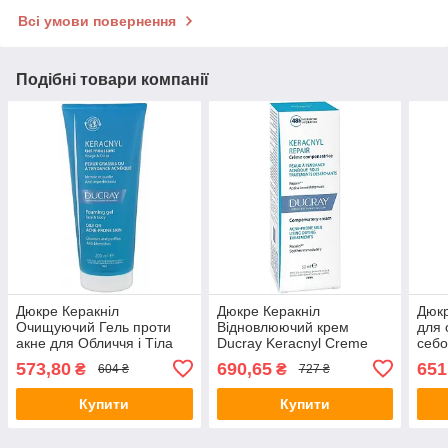
Всі умови повернення
Подібні товари компанії
Дюкре Керакніл
Дюкре Керакніл
Дюк
Очищуючий Гель проти
Відновлюючий крем
для 
акне для Обличчя і Тіла
Ducray Keracnyl Creme
себо
Ducray Keracnyl Gel
Repair, 50 мл
Ducr
573,80
690,65
651
₴
₴
604 ₴
727 ₴
moussant 200 мл
Squa
Купити
Купити