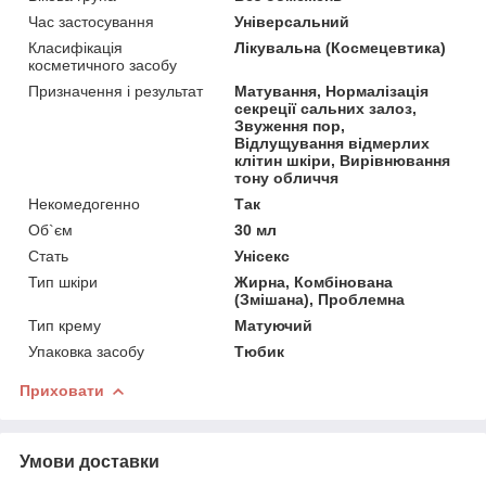
Час застосування
Універсальний
Класифікація
Лікувальна (Космецевтика)
косметичного засобу
Призначення і результат
Матування, Нормалізація
секреції сальних залоз,
Звуження пор,
Відлущування відмерлих
клітин шкіри, Вирівнювання
тону обличчя
Некомедогенно
Так
Об`єм
30 мл
Стать
Унісекс
Тип шкіри
Жирна, Комбінована
(Змішана), Проблемна
Тип крему
Матуючий
Упаковка засобу
Тюбик
Приховати
Умови доставки