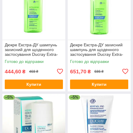
Дюкре Екстра-ДУ шампунь
Дюкре Екстра-ДУ захисний
захисний для щоденного
шампунь для щоденного
застосування Ducray Extra-
застосування Ducray Extra-
Doux Shampooing dermo-
Doux Shampooing dermo-
Готово до відправки
Готово до відправки
protecteur 200
protecteur 400
444,60
651,70
₴
₴
468 ₴
686 ₴
Купити
Купити
–5%
–5%