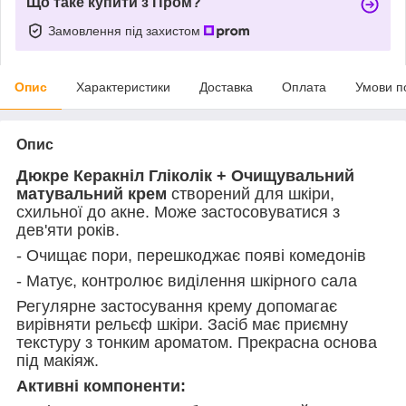
Що таке купити з Пром?
Замовлення під захистом
Опис
Характеристики
Доставка
Оплата
Умови п
Опис
Дюкре Керакніл Гліколік + Очищувальний
матувальний крем
створений для шкіри,
схильної до акне. Може застосовуватися з
дев'яти років.
- Очищає пори, перешкоджає появі комедонів
- Матує, контролює виділення шкірного сала
Регулярне застосування крему допомагає
вирівняти рельєф шкіри. Засіб має приємну
текстуру з тонким ароматом. Прекрасна основа
під макіяж.
Активні компоненти: