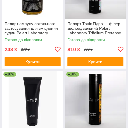
Пеларт ампулу локального
Пеларт Тонік Гідро — філер
застосування для зміцнення
зволожувальний Pelart
судин Pelart Laboratory
Laboratory Trifolium Pretense
Apricot Line 2 мл
Line Hydro Filler Tonic, 250 мл
Готово до відправки
Готово до відправки
243
810
₴
₴
270 ₴
900 ₴
Купити
Купити
–10%
–10%