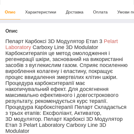
Опис
Характеристики
Доставка
Оплата
Умови п
Опис
Пеларт Карбоксі 3D Модулятор Етап 3
Pelart
Laboratory
Carboxy Line 3D Modulator
Карбокситерапія це метод омолодження і
регенерації шкіри, заснований на використанні
засобів з вуглекислим газом. Сприяє посиленню
вироблення колагену і еластину, покращує
процес ввидалення змертвілих клітин шкіри.
Процедура карбокситерапії має
накопичувальний ефект. Для досягнення
максимально ефективного і довгострокового
результату, рекомендується курс терапії.
Процедура Карбоксітерапії Пеларт Складається
з трьох етапів: Ексфоліант, Активатор,
3D модулятор.
Пеларт Карбоксі 3D Модулятор
Етап 3 Pelart Laboratory Carboxy Line 3D
Modulator