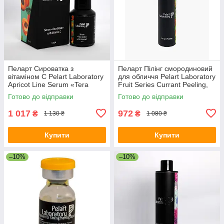
Пеларт Сироватка з
Пеларт Пілінг смородиновий
вітаміном C Pelart Laboratory
для обличчя Pelart Laboratory
Apricot Line Serum «Tera
Fruit Series Currant Peeling,
Vitale» With Vitamin C, 30 мл
100 мл
Готово до відправки
Готово до відправки
1 017
972
₴
₴
1 130 ₴
1 080 ₴
Купити
Купити
–10%
–10%