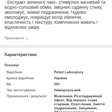
- Екстракт зеленого чаю– стимулює кисневий та
водно-сольовий обмін, зміцнює судинну стінку,
зволожує, знімає подразнення. Чудово
омолоджує, покращує колір обличчя,
еластичність і текстуру. Комплексно живить і
відновлює шкіру.
Приховати
Характеристики
Основні
Виробник
Pelart Laboratory
Країна виробник
Україна
Вік
20+
Час застосування
Універсальний
Призначення і результат
Живлення, Розгладжуючий
ефект, Від перших ознак
старіння, Освітлення, Зняття
подразнення, Зміцнення,
Збереження пружності