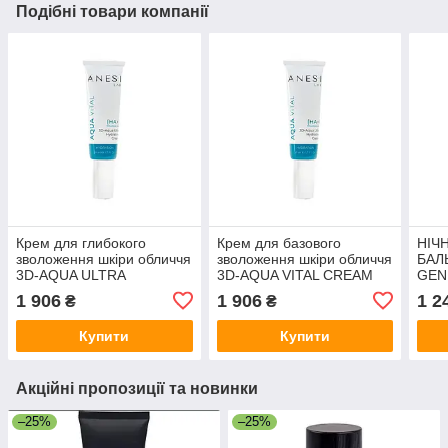
Подібні товари компанії
Крем для глибокого
Крем для базового
НІЧ
зволоження шкіри обличчя
зволоження шкіри обличчя
БАЛ
3D-AQUA ULTRA
3D-AQUA VITAL CREAM
GENI
HYDRATING CREAM Anesi
Anesi Lab 50 мл
1 906
1 906
1 2
₴
₴
Lab 50 мл
Купити
Купити
Акційні пропозиції та новинки
–25%
–25%