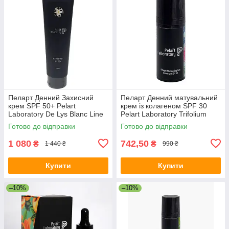
Пеларт Денний Захисний
Пеларт Денний матувальний
крем SPF 50+ Pelart
крем із колагеном SPF 30
Laboratory De Lys Blanc Line
Pelart Laboratory Trifolium
UV PROTECTOR SPF 50+,
Pretense Line Collagen
Готово до відправки
Готово до відправки
100 мл
Matting Day Cream Spf 30
1 080
742,50
₴
₴
1 440 ₴
990 ₴
Купити
Купити
–10%
–10%