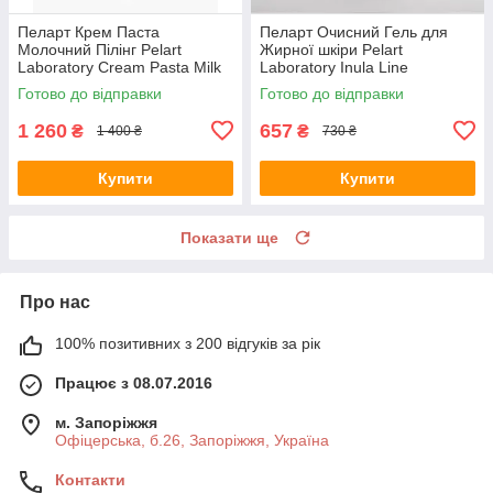
Пеларт Крем Паста
Пеларт Очисний Гель для
Молочний Пілінг Pelart
Жирної шкіри Pelart
Laboratory Cream Pasta Milk
Laboratory Inula Line
Peeling, 250 мл
Cleansing Gel For Oily Skin
Готово до відправки
Готово до відправки
1 260
657
₴
₴
1 400 ₴
730 ₴
Купити
Купити
Показати ще
Про нас
100% позитивних з 200 відгуків за рік
Працює з 08.07.2016
м. Запоріжжя
Офіцерська, б.26, Запоріжжя, Україна
Контакти