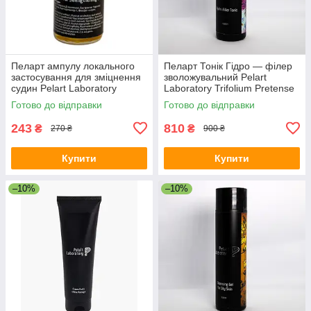
Пеларт ампулу локального
Пеларт Тонік Гідро — філер
застосування для зміцнення
зволожувальний Pelart
судин Pelart Laboratory
Laboratory Trifolium Pretense
Apricot Line 2 мл
Line Hydro Filler Tonic, 250 мл
Готово до відправки
Готово до відправки
243
810
₴
₴
270 ₴
900 ₴
Купити
Купити
–10%
–10%