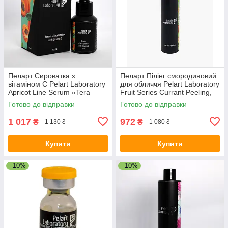
Пеларт Сироватка з
Пеларт Пілінг смородиновий
вітаміном C Pelart Laboratory
для обличчя Pelart Laboratory
Apricot Line Serum «Tera
Fruit Series Currant Peeling,
Vitale» With Vitamin C, 30 мл
100 мл
Готово до відправки
Готово до відправки
1 017
972
₴
₴
1 130 ₴
1 080 ₴
Купити
Купити
–10%
–10%