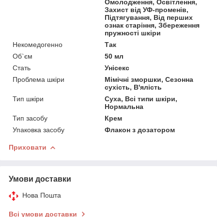
Омолодження, Освітлення,
Захист від УФ-променів,
Підтягування, Від перших
ознак старіння, Збереження
пружності шкіри
Некомедогенно
Так
Об`єм
50 мл
Стать
Унісекс
Проблема шкіри
Мімічні зморшки, Сезонна
сухість, В'ялість
Тип шкіри
Суха, Всі типи шкіри,
Нормальна
Тип засобу
Крем
Упаковка засобу
Флакон з дозатором
Приховати
Умови доставки
Нова Пошта
Всі умови доставки