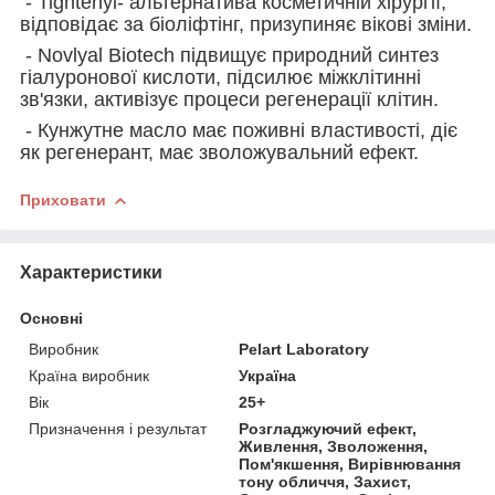
- Tightenyl- альтернатива косметичній хірургії,
відповідає за біоліфтінг, призупиняє вікові зміни.
- Novlyal Biotech підвищує природний синтез
гіалуронової кислоти, підсилює міжклітинні
зв'язки, активізує процеси регенерації клітин.
- Кунжутне масло має поживні властивості, діє
як регенерант, має зволожувальний ефект.
Приховати
Характеристики
Основні
Виробник
Pelart Laboratory
Країна виробник
Україна
Вік
25+
Призначення і результат
Розгладжуючий ефект,
Живлення, Зволоження,
Пом'якшення, Вирівнювання
тону обличчя, Захист,