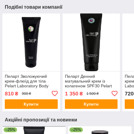
Подібні товари компанії
Пеларт Зволожуючий
Пеларт Денний
Пела
крем-флюїд для тіла
матувальний крем із
крем
Pelart Laboratory Body
колагеном SPF30 Pelart
Labo
Series Moisturizing Body
Laboratory Trifolium
Comp
810
1 350
720
₴
₴
900 ₴
1 500 ₴
Cream, 250 мл
Pretense Line Collagen
Day 
Matting Day Cream Spf30
Купити
Купити
250мл
Акційні пропозиції та новинки
–25%
–25%