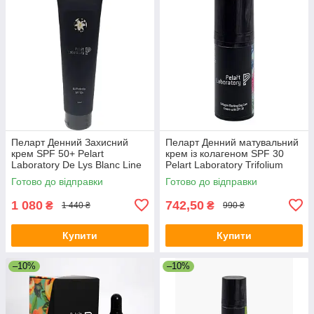
Пеларт Денний Захисний
Пеларт Денний матувальний
крем SPF 50+ Pelart
крем із колагеном SPF 30
Laboratory De Lys Blanc Line
Pelart Laboratory Trifolium
UV PROTECTOR SPF 50+,
Pretense Line Collagen
Готово до відправки
Готово до відправки
100 мл
Matting Day Cream Spf 30
1 080
742,50
₴
₴
1 440 ₴
990 ₴
Купити
Купити
–10%
–10%