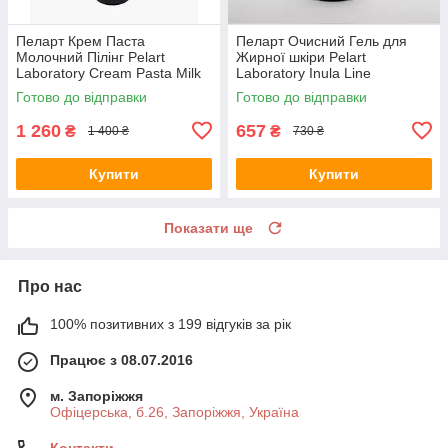
Пеларт Крем Паста
Пеларт Очисний Гель для
Молочний Пілінг Pelart
Жирної шкіри Pelart
Laboratory Cream Pasta Milk
Laboratory Inula Line
Peeling, 250 мл
Cleansing Gel For Oily Skin
Готово до відправки
Готово до відправки
1 260
657
₴
₴
1 400 ₴
730 ₴
Купити
Купити
Показати ще
Про нас
100% позитивних з 199 відгуків за рік
Працює з 08.07.2016
м. Запоріжжя
Офіцерська, б.26, Запоріжжя, Україна
Контакти