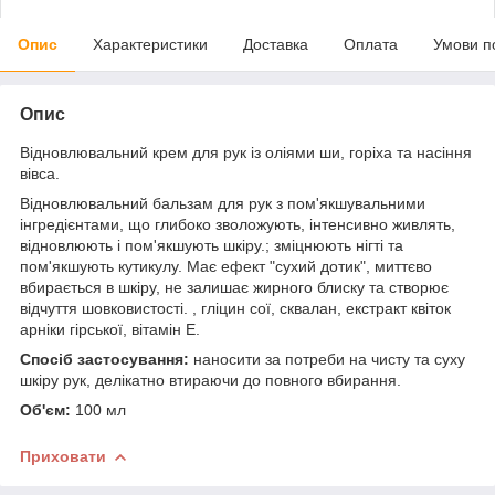
Опис
Характеристики
Доставка
Оплата
Умови п
Опис
Відновлювальний крем для рук із оліями ши, горіха та насіння
вівса.
Відновлювальний бальзам для рук з пом'якшувальними
інгредієнтами, що глибоко зволожують, інтенсивно живлять,
відновлюють і пом'якшують шкіру.; зміцнюють нігті та
пом'якшують кутикулу. Має ефект "сухий дотик", миттєво
вбирається в шкіру, не залишає жирного блиску та створює
відчуття шовковистості. , гліцин сої, сквалан, екстракт квіток
арніки гірської, вітамін Е.
Спосіб застосування:
наносити за потреби на чисту та суху
шкіру рук, делікатно втираючи до повного вбирання.
Об'єм:
100 мл
Приховати