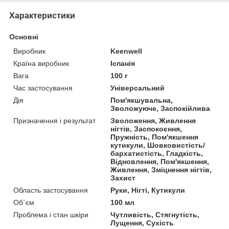
Характеристики
Основні
Виробник
Keenwell
Країна виробник
Іспанія
Вага
100 г
Час застосування
Універсальний
Дія
Пом'якшувальна,
Зволожуюче, Заспокійлива
Призначення і результат
Зволоження, Живлення
нігтів, Заспокоєння,
Пружність, Пом'якшення
кутикули, Шовковистість/
бархатистість, Гладкість,
Відновлення, Пом'якшення,
Живлення, Зміцнення нігтів,
Захист
Область застосування
Руки, Нігті, Кутикули
Об`єм
100 мл
Проблема і стан шкіри
Чутливість, Стягнутість,
Лущення, Сухість