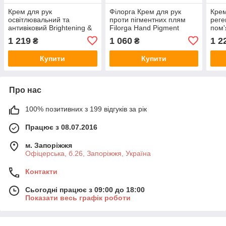
Крем для рук
Філорга Крем для рук
Крем
освітлювальний та
проти пігментних плям
реге
антивіковий Brightening &
Filorga Hand Pigment
пом'
Anti-aging hand cream
Protocol, 50 мл
Crea
1 219
1 060
1 2
₴
₴
DÉCAAR, 50 мл
Soot
мл
Купити
Купити
Про нас
100% позитивних з 199 відгуків за рік
Працює з 08.07.2016
м. Запоріжжя
Офіцерська, б.26, Запоріжжя, Україна
Контакти
Сьогодні працює з 09:00 до 18:00
Показати весь графік роботи