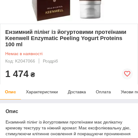
Ензимний пілінг із йогуртовими протеїнами
Keenwell Enzymatic Peeling Yogurt Proteins
100 ml
Немає в наявності
Код: K2047066
Роздріб
1 474
₴
Опис
Характеристики
Доставка
Оплата
Умови п
Опис
Ензимний пілінг із йогуртовими протеїнами має делікатну
кремову текстуру та ніжний аромат. Має ексфоліювальну дію,
стимулюючи клітинне оновлення й покращуючи проникнення