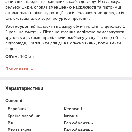
активних інгредієнтів основних засобів догляду. Розгладжує
рельєф шкіри, сприяє зменшенню набряклості та підтримці
оптимального рівня гідратації. : олія солодкого мигдалю, олія
ши, екстракт алое вера, йогуртові протеїни.
Застосування:
наносити на шкіру обличчя, шиї та декольте 1-
2 рази на тиждень. Після нанесення делікатно помасажувати
круговими рухами, приділяючи особливу увагу Т-зоні (лоб, ніс,
підборіддя). Залишити для дії на кілька хвилин, потім змити
водою.
Об'єм:
100 мл
Приховати
Характеристики
Основні
Виробник
Keenwell
Країна виробник
Іспанія
Вік
Без обмежень
Вікова група
Без обмежень