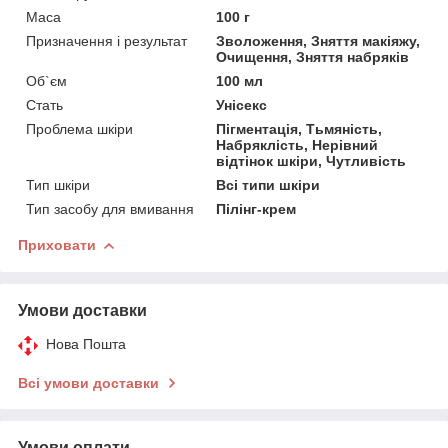
Маса
100 г
Призначення і результат
Зволоження, Зняття макіяжу,
Очищення, Зняття набряків
Об`єм
100 мл
Стать
Унісекс
Проблема шкіри
Пігментація, Тьмяність,
Набряклість, Нерівний
відтінок шкіри, Чутливість
Тип шкіри
Всі типи шкіри
Тип засобу для вмивання
Пілінг-крем
Приховати
Умови доставки
Нова Пошта
Всі умови доставки
Умови оплати