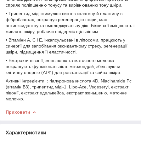
сприяє поліпшенню тонусу та вирівнюванню тону шкіри.
• Трипептид міді стимулює синтез колагену й еластину в
фібробластах, покращує регенерацію шкіри, має
антиоксидантну та омолоджувальну дію. Білки сої зміцнюють і
живлять шкіру, роблячи епідерміс щільнішим.
• Вітаміни A, C і E, інкапсульовані в ліпосоми, працюють у
синергії для запобігання оксидантному стресу, регенерації
шкіри, підвищення її еластичності.
• Екстракти півонії, женьшеню та маточного молочка
покращують функціональність мітохондрій, збільшуючи
клітинну енергію (АТФ) для ревіталізації та сяйва шкіри.
Активні інгредієнти : гіалуронова кислота 4D, Niacinamide Pc
(вітамін B3), трипептид міді-1, Lipo-Ace, Vegeseryl, екстракт
півонії, екстракт едельвейса, екстракт женьшеню, маточне
молочко.
Приховати
Характеристики