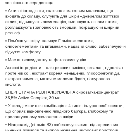
зовнішнього середовища.
▪ Активні інгредієнти, включно з матковим молочком, що
входять до складу, слугують для шкіри «джерелом життєвої
сили», підвищують оксигенацію, зменшують ознаки втоми,
розгладжують і заповнюють зморшки, покращуючи шкірний
рельєф.
▪ Пом'якшує шкіру, насичує її амінокислотами,
олігоелементами та вітамінами, надає їй сяйво, забезпечуючи
відчуття комфорту.
▪ Має антиоксидантну та фотозахисну дію.
Активні інгредієнти : олія рисових висівок, сквалан, гідролізат
протеїнів сої, екстракт кореня женьшеню, глікосфінголіпіди,
екстракт ячменю, маточне молочко бджіл, гіалуронова
кислота.
ЕНЕРГЕТИЧНА РЕВІТАЛІЗУВАЛЬНА сироватка-концентрат
36,5% Active Complex, 30 мл
• У складі міститься комбінація з 4 типів гіалуронової кислоти,
що сприяє відновленню ліпідного бар'єра, глибокому та
пролонгуваному зволоженню шкіри.
• Ніацинамід (вітамін B3) забезпечує захист від агресивних
чинників довкілля та випромінювання цифрових пристроїв,