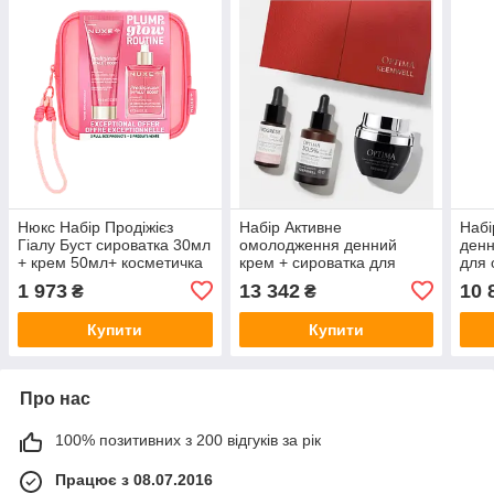
Нюкс Набір Продіжієз
Набір Активне
Набі
Гіалу Буст сироватка 30мл
омолодження денний
денн
+ крем 50мл+ косметичка
крем + сироватка для
для 
обличчя + сироватка
навк
1 973
13 342
10 
₴
₴
навколо очей Keenwell
AQU
OPTIMA 55 мл + 30 мл +
мл +
Купити
Купити
15 мл
Про нас
100% позитивних з 200 відгуків за рік
Працює з 08.07.2016