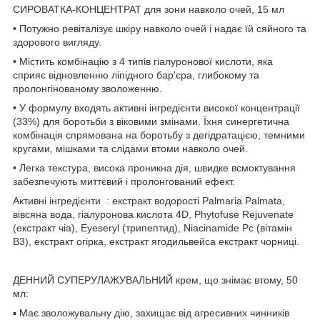
СИРОВАТКА-КОНЦЕНТРАТ для зони навколо очей, 15 мл
• Потужно ревіталізує шкіру навколо очей і надає їй сяйного та
здорового вигляду.
• Містить комбінацію з 4 типів гіалуронової кислоти, яка
сприяє відновленню ліпідного бар'єра, глибокому та
пролонгінованому зволоженню.
• У формулу входять активні інгредієнти високої концентрації
(33%) для боротьби з віковими змінами. Їхня синергетична
комбінація спрямована на боротьбу з дегідратацією, темними
кругами, мішками та слідами втоми навколо очей.
• Легка текстура, висока проникна дія, швидке всмоктування
забезпечують миттєвий і пролонгований ефект.
Активні інгредієнти : екстракт водорості Palmaria Palmata,
вівсяна вода, гіалуронова кислота 4D, Phytofuse Rejuvenate
(екстракт чіа), Eyeseryl (трипептид), Niacinamide Pc (вітамін
B3), екстракт огірка, екстракт ягодильвейса екстракт чорниці.
ДЕННИЙ СУПЕРУЛАЖУВАЛЬНИЙ крем, що знімає втому, 50
мл:
▪ Має зволожувальну дію, захищає від агресивних чинників