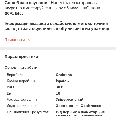
Спосіб застосування:
Нанесіть кілька крапель і
акуратно вмассируйте в шкіру обличчя, шиї і зони
декольте.
Інформація вказана з ознайомчою метою, точний
склад та застосування засобу читайте на упаковці.
Приховати
Характеристики
Основні атрибути
Виробник
Christina
Країна виробник
Ізраїль
Вага
30 г
Вік
18+
Час застосування
Універсальний
Додатковий ефект
Зволоження, Освітлення
Призначення і результат
Від перших ознак старіння,
Освітлення, Пом'якшення,