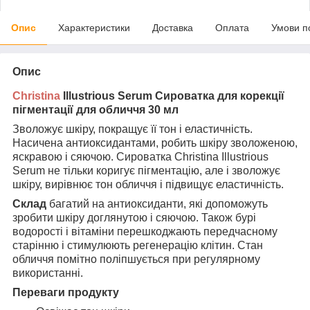
Опис
Характеристики
Доставка
Оплата
Умови п
Опис
Christina
Illustrious Serum Сироватка для корекції
пігментації для обличчя 30 мл
Зволожує шкіру, покращує її тон і еластичність.
Насичена антиоксидантами, робить шкіру зволоженою,
яскравою і сяючою. Сироватка Christina Illustrious
Serum не тільки коригує пігментацію, але і зволожує
шкіру, вирівнює тон обличчя і підвищує еластичність.
Склад
багатий на антиоксиданти, які допоможуть
зробити шкіру доглянутою і сяючою. Також бурі
водорості і вітаміни перешкоджають передчасному
старінню і стимулюють регенерацію клітин. Стан
обличчя помітно поліпшується при регулярному
використанні.
Переваги продукту