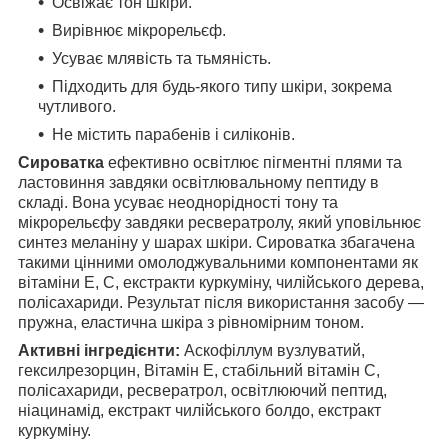
Освіжає тон шкіри.
Вирівнює мікрорельєф.
Усуває млявість та тьмяність.
Підходить для будь-якого типу шкіри, зокрема
чутливого.
Не містить парабенів і силіконів.
Сироватка
ефективно освітлює пігментні плями та
ластовиння завдяки освітлювальному пептиду в
складі. Вона усуває неоднорідності тону та
мікрорельєфу завдяки ресвератролу, який уповільнює
синтез меланіну у шарах шкіри. Сироватка збагачена
такими цінними омолоджувальними компонентами як
вітаміни E, C, екстракти куркуміну, чилійського дерева,
полісахариди. Результат після використання засобу —
пружна, еластична шкіра з рівномірним тоном.
Активні інгредієнти:
Аскофіллум вузлуватий,
гексилрезорцин, Вітамін Е, стабільний вітамін С,
полісахариди, ресвератрол, освітлюючий пептид,
ніацинамід, екстракт чилійського болдо, екстракт
куркуміну.