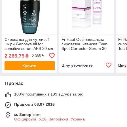
Сироватка для чутливої
Fr Haut Освітлювальна
Fr H
шкіри Genosys All for
сироватка Інтенсив Even
сиро
sensitive serum AFS 30 мл
Spot Corrector Serum 30
Tea 
мл
2 265,75
₴
2 385 ₴
Ціну уточнюйте
Цін
Купити
Про нас
100% позитивних з 199 відгуків за рік
Працює з 08.07.2016
м. Запоріжжя
Офіцерська, б.26, Запоріжжя, Україна