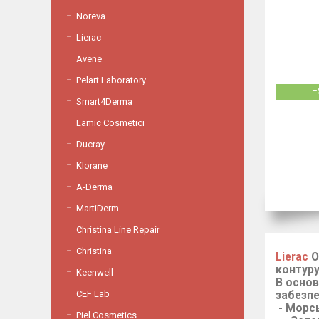
Noreva
Lierac
Avene
Pelart Laboratory
–
Smart4Derma
Lamic Cosmetici
Ducray
Klorane
A-Derma
MartiDerm
Christina Line Repair
Christina
Lierac
О
контуру
Keenwell
В основ
СEF Lab
забезпе
- Морсь
Piel Cosmetics