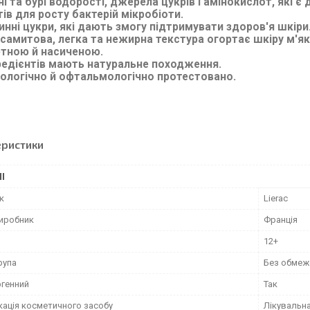
і та бурі водорості, джерела цукрів і амінокислот, які 
ів для росту бактерій мікробіоти.
нні цукри, які дають змогу підтримувати здоров'я шкіри
самитова, легка та нежирна текстура огортає шкіру м'я
тною й насиченою.
редієнтів мають натуральне походження.
ологічно й офтальмологічно протестовано.
еристики
І
к
Lierac
виробник
Франція
12+
рупа
Без обмеж
ргенний
Так
кація косметичного засобу
Лікувальн