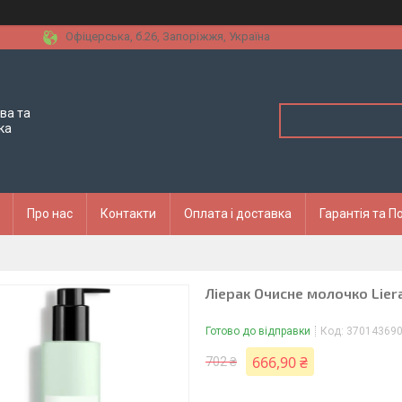
Офіцерська, б.26, Запоріжжя, Україна
ва та
ка
Про нас
Контакти
Оплата і доставка
Гарантія та 
Ліерак Очисне молочко Liera
Готово до відправки
Код:
37014369
666,90 ₴
702 ₴