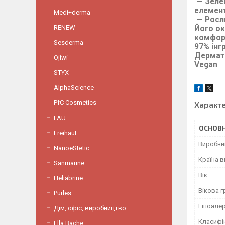
— Зелен
елемент
Medi+derma
— Росли
RENEW
Його ок
комфор
Sesderma
97% інг
Дермат
Ojiwi
Vegan
STYX
AlphaScience
PfC Cosmetics
Характ
FAU
ОСНОВН
Freihaut
Виробни
NanoeStetic
Країна 
Sanmarine
Вік
Heliabrine
Вікова г
Purles
Гіпоале
Дім, офіс, виробництво
Класифі
Ella Bache