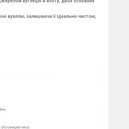
є джерелом вуглецю й азоту, двох основних
.
кою вуаллю, залишаючи її ідеально чистою,
ень
а (Космецевтика)