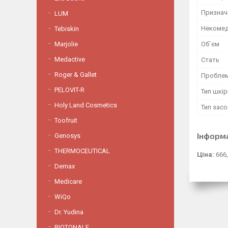
Признач
LUM
Некомед
Tebiskin
Об`єм
Marjolie
Medactive
Стать
Roger & Gallet
Проблем
PELOVIT-R
Тип шкір
Holy Land Cosmetics
Тип зас
Toofruit
Інформ
Genosys
THERMOCEUTICAL
Ціна:
666,
Demax
Medicare
WiQo
Dr. Yudina
BIOTONALE