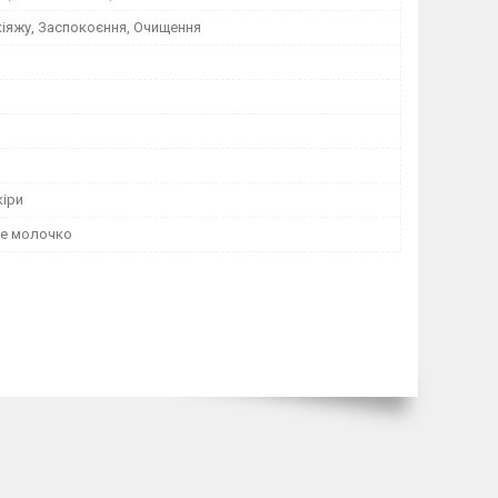
кіяжу, Заспокоєння, Очищення
ь
кіри
е молочко