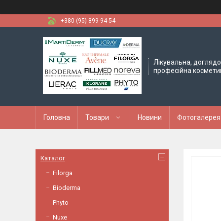
+380 (95) 899-94-54
Лікувальна, доглядо
професійна космети
Головна
Товари
Новини
Фотогалерея
Каталог
Filorga
Bioderma
Phyto
Nuxe