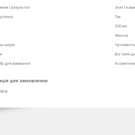
ення і результат
Зняття ма
огенно
Так
200 мл
Жіноча
а шкіри
Чутливіст
и
Всі типи ш
обу для вмивання
Косметичн
ація для замовлення
90 ₴