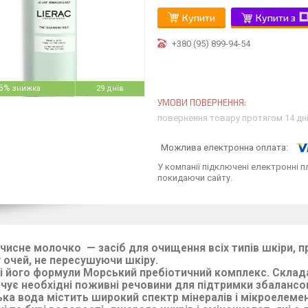
Купити
Купити з
+380 (95) 899-94-54
5%
29 днів
повернення товару протягом 14 дн
У компанії підключені електронні п
покидаючи сайту.
чисне молочко — засіб для очищення всіх типів шкіри, п
 очей, не пересушуючи шкіру.
і його формули Морський пребіотичний комплекс. Складаєт
чує необхідні поживні речовини для підтримки збалансов
ка вода містить широкий спектр мінералів і мікроелемен