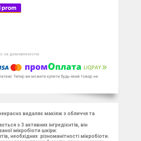
ів
за домовленістю
латежі. Тепер ви можете купити будь-який товар не
рекрасно видаляє макіяж з обличчя та
ься з 3 активних інгредієнтів, він
аної мікробіоти шкіри:
тів, необхідних різноманітності мікробіоти.