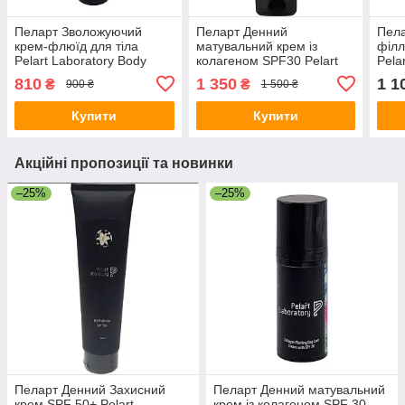
Пеларт Зволожуючий
Пеларт Денний
Пела
крем-флюїд для тіла
матувальний крем із
філл
Pelart Laboratory Body
колагеном SPF30 Pelart
Pela
Series Moisturizing Body
Laboratory Trifolium
Pret
810
1 350
1 1
₴
₴
900 ₴
1 500 ₴
Cream, 250 мл
Pretense Line Collagen
Toni
Matting Day Cream Spf30
Купити
Купити
250мл
Акційні пропозиції та новинки
–25%
–25%
Пеларт Денний Захисний
Пеларт Денний матувальний
крем SPF 50+ Pelart
крем із колагеном SPF 30