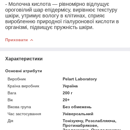
- Молочна кислота — рівномірно відлущує
ороговілий шар епідермісу, вирівнює текстуру
шкіри, утримує вологу в клітинах, сприяє
виробленню природної гіалуронової кислоти в
організмі, підвищує пружність шкіри.
Приховати
Характеристики
Основні атрибути
Виробник
Pelart Laboratory
Країна виробник
Україна
Вага
200 г
Вік
20+
Вікова група
Без обмежень
Час застосування
Універсальний
Дія
Тонізуючу, Розслабляюча,
Протинабрякове,
Зволожуюче, Омолоджуючу,