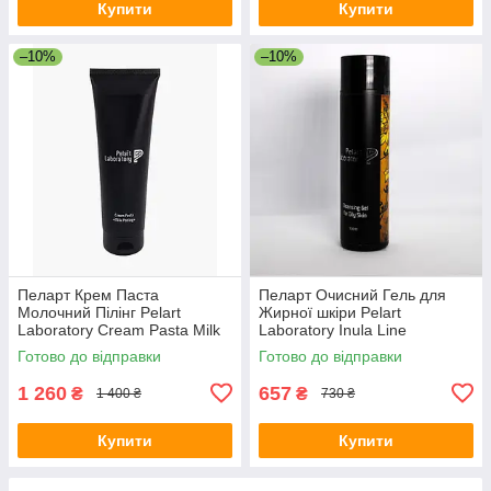
Купити
Купити
–10%
–10%
Пеларт Крем Паста
Пеларт Очисний Гель для
Молочний Пілінг Pelart
Жирної шкіри Pelart
Laboratory Cream Pasta Milk
Laboratory Inula Line
Peeling, 250 мл
Cleansing Gel For Oily Skin
Готово до відправки
Готово до відправки
1 260
657
₴
₴
1 400 ₴
730 ₴
Купити
Купити