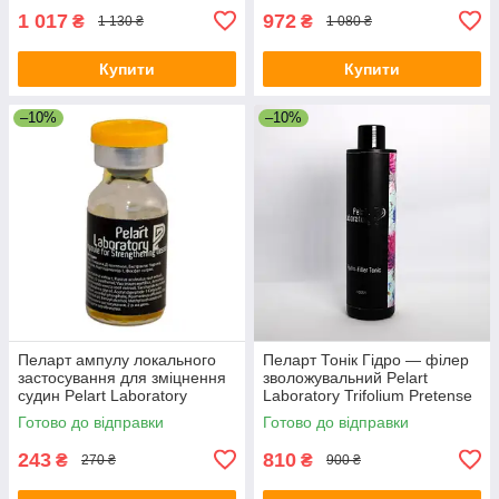
1 017
972
₴
₴
1 130 ₴
1 080 ₴
Купити
Купити
–10%
–10%
Пеларт ампулу локального
Пеларт Тонік Гідро — філер
застосування для зміцнення
зволожувальний Pelart
судин Pelart Laboratory
Laboratory Trifolium Pretense
Apricot Line 2 мл
Line Hydro Filler Tonic, 250 мл
Готово до відправки
Готово до відправки
243
810
₴
₴
270 ₴
900 ₴