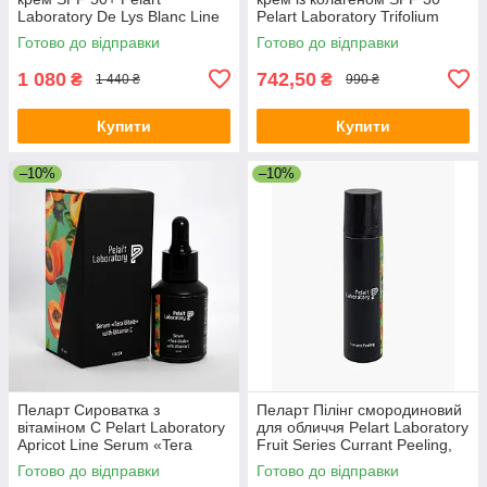
Laboratory De Lys Blanc Line
Pelart Laboratory Trifolium
UV PROTECTOR SPF 50+,
Pretense Line Collagen
Готово до відправки
Готово до відправки
100 мл
Matting Day Cream Spf 30
1 080
742,50
₴
₴
1 440 ₴
990 ₴
Купити
Купити
–10%
–10%
Пеларт Сироватка з
Пеларт Пілінг смородиновий
вітаміном C Pelart Laboratory
для обличчя Pelart Laboratory
Apricot Line Serum «Tera
Fruit Series Currant Peeling,
Vitale» With Vitamin C, 30 мл
100 мл
Готово до відправки
Готово до відправки