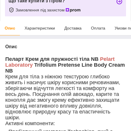
Що таке купити з Пром?
Замовлення під захистом
Опис
Характеристики
Доставка
Оплата
Умови п
Опис
Пеларт Крем для пружності тіла NB
Pelart
Laboratory
Trifolium Pretense Line Body Cream
NB
Крем для тіла з ніжною текстурою глибоко
живить і насичує шкіру корисними речовинами,
зберігаючи відчуття легкості та комфорту на
весь день. Поєднання олій авокадо, карите та
конопля дає змогу крему ефективно захищати
шкіру від негативного впливу довкілля,
відновлює природну красу та еластичність
шкіри.
Активні компоненти: