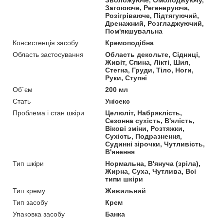
Загоююче, Регенеруюча,
Розігріваюче, Підтягуючий,
Дренажний, Розгладжуючий,
Пом'якшувальна
Консистенція засобу
Кремоподібна
Область застосування
Область декольте, Сідниці,
Живіт, Спина, Лікті, Шия,
Стегна, Груди, Тіло, Ноги,
Руки, Ступні
Об`єм
200 мл
Стать
Унісекс
Проблема і стан шкіри
Целюліт, Набряклість,
Сезонна сухість, В'ялість,
Вікові зміни, Розтяжки,
Сухість, Подразнення,
Судинні зірочки, Чутливість,
В'янення
Тип шкіри
Нормальна, В'януча (зріла),
Жирна, Суха, Чутлива, Всі
типи шкіри
Тип крему
Живильний
Тип засобу
Крем
Упаковка засобу
Банка