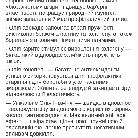
- Пробіотичний комплекс Technobion, який є
«біозахистом» шкіри, підвищує бар'єрні
властивості, покращує природний імунітет,
знімає запалення й має профілактичний вплив.
- Олія авокадо запобігає втраті пружності,
викликаної браком еластину та колагену, а також
бореться з віковими пігментними плямами.
- Олія карите стимулює вироблення колагену —
білка, який відповідає за м'якість і пружність
шкіри.
- Олія конопель — багата на антиоксиданти,
успішно використовується для профілактики
старіння і для боротьби з уже наявними
зморшками. Живить, регенерує й захищає шкіру,
відновлюючи її еластичність.
— Унікальне Олія Інка-Інчі — швидко відновлює
і зволожує шкіру за допомогою корисних жирних
кислот і антиоксидантів. Має видимий anti-age
ефект — шкіра стає щільнішою, пружнішою й
еластичнішою, легше протистоїть негативним
впливам довкілля.