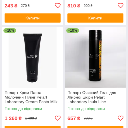
243
810
₴
₴
270 ₴
900 ₴
Купити
Купити
–10%
–10%
Пеларт Крем Паста
Пеларт Очисний Гель для
Молочний Пілінг Pelart
Жирної шкіри Pelart
Laboratory Cream Pasta Milk
Laboratory Inula Line
Peeling, 250 мл
Cleansing Gel For Oily Skin
Готово до відправки
Готово до відправки
1 260
657
₴
₴
1 400 ₴
730 ₴