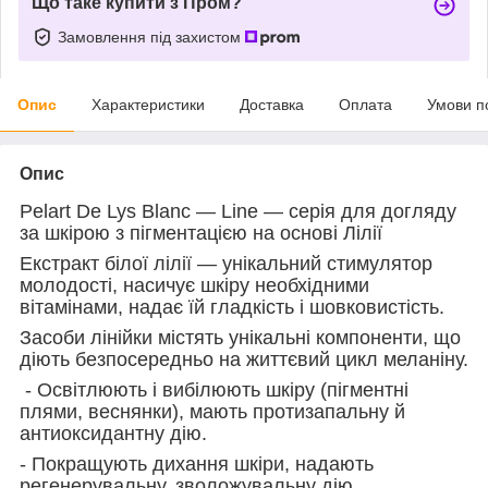
Що таке купити з Пром?
Замовлення під захистом
Опис
Характеристики
Доставка
Оплата
Умови п
Опис
Pelart De Lys Blanc — Line — серія для догляду
за шкірою з пігментацією на основі Лілії
Екстракт білої лілії — унікальний стимулятор
молодості, насичує шкіру необхідними
вітамінами, надає їй гладкість і шовковистість.
Засоби лінійки містять унікальні компоненти, що
діють безпосередньо на життєвий цикл меланіну.
- Освітлюють і вибілюють шкіру (пігментні
плями, веснянки), мають протизапальну й
антиоксидантну дію.
- Покращують дихання шкіри, надають
регенерувальну, зволожувальну дію.