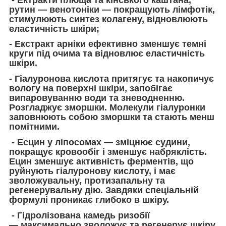
рутин — венотоніки — покращують лімфотік,
стимулюють синтез колагену, відновлюють
еластичність шкіри;
- Екстракт арніки ефективно зменшує темні
круги під очима та відновлює еластичність
шкіри.
- Гіалуронова кислота притягує та накопичує
вологу на поверхні шкіри, запобігає
випаровуванню води та зневодненню.
Розгладжує зморшки. Молекули гіалуронки
заповнюють собою зморшки та стають менш
помітними.
- Есцин у ліпосомах — зміцнює судини,
покращує кровообіг і зменшує набряклість.
Ецин зменшує активність ферментів, що
руйнують гіалуронову кислоту, і має
зволожувальну, протизапальну та
регенерувальну дію. Завдяки спеціальній
формулі проникає глибоко в шкіру.
- Гідролізована камедь ризобії
— максимально зволожує та регенерує шкіру