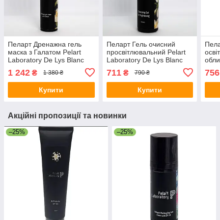
Пеларт Дренажна гель
Пеларт Гель очисний
Пела
маска з Галатом Pelart
просвітлювальний Pelart
осві
Laboratory De Lys Blanc
Laboratory De Lys Blanc
обли
LineDrainage Gel Mask
Line Cleansing Gel For
De L
1 242
711
756
₴
₴
1 380 ₴
790 ₴
With Gallat ,100 мл
Brightening, 250 мл
For 
Купити
Купити
Акційні пропозиції та новинки
–25%
–25%