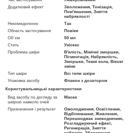
Додатковий ефект
Зволоження, Тонізація,
Пом'якшення, Зняття
набряклості
Некомедогенно
Так
Область застосування
Повіки
Об`єм
50 мл
Стать
Унісекс
Проблема шкіри
В'ялість, Мімічні зморшки,
Пігментація, Набряклість,
Зморшки, Темні кола, Вікові
зміни
Тип шкіри
Всі типи шкіри
Упаковка засобу
Флакон з дозатором
Користувальницькі характеристики
Вид засобу по догляду за
Маска
шкірою навколо очей
Призначення і результат
Омолодження, Освітлення,
Відбілювання, Живлення,
Перешкоджає зневодненню,
Розгладжуючий ефект,
Регенерація, Зняття
набряків, Збереження