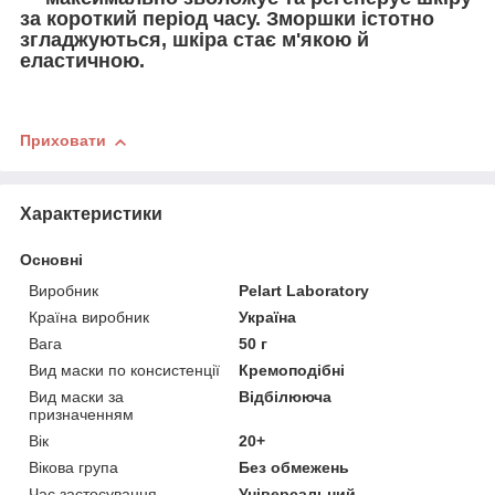
за короткий період часу. Зморшки істотно
згладжуються, шкіра стає м'якою й
еластичною.
Приховати
Характеристики
Основні
Виробник
Pelart Laboratory
Країна виробник
Україна
Вага
50 г
Вид маски по консистенції
Кремоподібні
Вид маски за
Відбілююча
призначенням
Вік
20+
Вікова група
Без обмежень
Час застосування
Універсальний