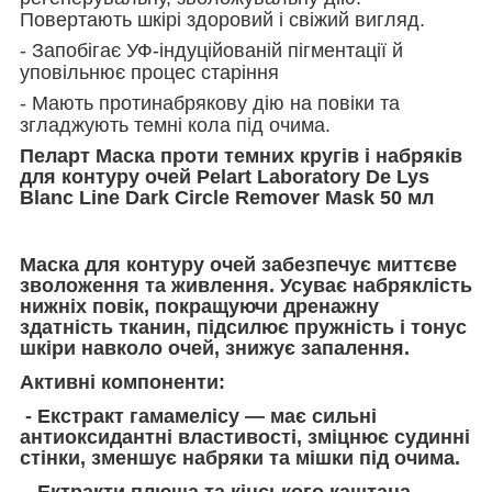
Повертають шкірі здоровий і свіжий вигляд.
- Запобігає УФ-індуційованій пігментації й
уповільнює процес старіння
- Мають протинабрякову дію на повіки та
згладжують темні кола під очима.
Пеларт Маска проти темних кругів і набряків
для контуру очей Pelart Laboratory De Lys
Blanc Line Dark Circle Remover Mask 50 мл
Маска для контуру очей забезпечує миттєве
зволоження та живлення. Усуває набряклість
нижніх повік, покращуючи дренажну
здатність тканин, підсилює пружність і тонус
шкіри навколо очей, знижує запалення.
Активні компоненти:
- Екстракт гамамелісу — має сильні
антиоксидантні властивості, зміцнює судинні
стінки, зменшує набряки та мішки під очима.
- Ектракти плюща та кінського каштана,