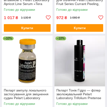
Apricot Line Serum «Tera
Fruit Series Currant Peeling,
Vitale» With Vitamin C, 30 мл
100 мл
Готово до відправки
Готово до відправки
1 017
972
₴
₴
1 130 ₴
1 080 ₴
Купити
Купити
–10%
–10%
Пеларт ампулу локального
Пеларт Тонік Гідро — філер
застосування для зміцнення
зволожувальний Pelart
судин Pelart Laboratory
Laboratory Trifolium Pretense
Apricot Line 2 мл
Line Hydro Filler Tonic, 250 мл
Готово до відправки
Готово до відправки