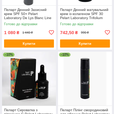
Пеларт Денний Захисний
Пеларт Денний матувальний
крем SPF 50+ Pelart
крем із колагеном SPF 30
Laboratory De Lys Blanc Line
Pelart Laboratory Trifolium
UV PROTECTOR SPF 50+,
Pretense Line Collagen
Готово до відправки
Готово до відправки
100 мл
Matting Day Cream Spf 30
1 080
742,50
₴
₴
1 440 ₴
990 ₴
Купити
Купити
–10%
–10%
Пеларт Сироватка з
Пеларт Пілінг смородиновий
вітаміном C Pelart Laboratory
для обличчя Pelart Laboratory