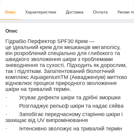
Опис
Характеристики
Доставка
Оплата
Умови п
Опис
Гідрабіо Перфектор SPF30 Крем —
це ідеальний крем для мешканців мегаполісу,
він розроблений спеціально для глибокого та
швидкого зволоження шкіри з проблемами
зневоднення та сухості. Підходить як дорослим,
так і підліткам. Запатентований біологічний
комплекс AquageniumTM (Аквадженіум) миттєво
відновлює процеси природного зволоження
шкіри на тривалий термін.
· Усуває дефекти шкіри та дрібні зморшки
· Розгладжує рельєф шкіри та надає сяйва
· Запобігає передчасному старінню шкіри і
захищає від UV випромінювання
· Інтенсивно зволожує на тривалий термін