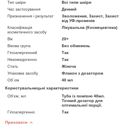
Тип шкіри
Всі типи шкіри
Час застосування
Денний
Призначення і результат
Зволоження, Захист, Захист
від УФ-променів
Класифікація
Лікувальна (Космецевтика)
косметичного засобу
Вік
20+
Вікова група
Без обмежень
Гіпоалергенний
Так
Некомедогенно
Так
Стать
Жіноча
Упаковка засобу
Флакон з дозатором
Об`єм
40 мл
Користувальницькі характеристики
Об'єм, мл
Туба із помпою 40мл.
Точний дозатор для
оптимальної порції.
Гіпоалергенно
Так
Приховати