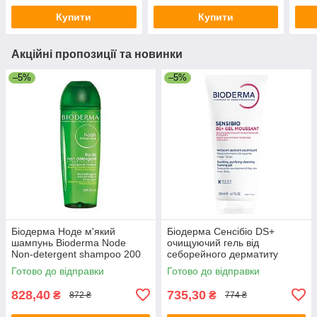
Купити
Купити
Акційні пропозиції та новинки
–5%
–5%
Біодерма Ноде м'який
Біодерма Сенсібіо DS+
шампунь Bioderma Node
очищуючий гель від
Non-detergent shampoo 200
себорейного дерматиту
мл
Bioderma Sensibio DS+ gel
Готово до відправки
Готово до відправки
200 мл
828,40
735,30
₴
₴
872 ₴
774 ₴