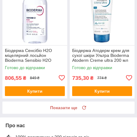
Біодерма Сенсібіо H2O
Біодерма Атодерм крем для
міцелярний лосьйон
сухої шкіри Ультра Bioderma
Bioderma Sensibio H2O
Atoderm Creme ultra 200 мл
solution micellaire 500 мл
Готово до відправки
Готово до відправки
806,55
735,30
₴
₴
849 ₴
774 ₴
Купити
Купити
Показати ще
Про нас
100% позитивних з 200 відгуків за рік