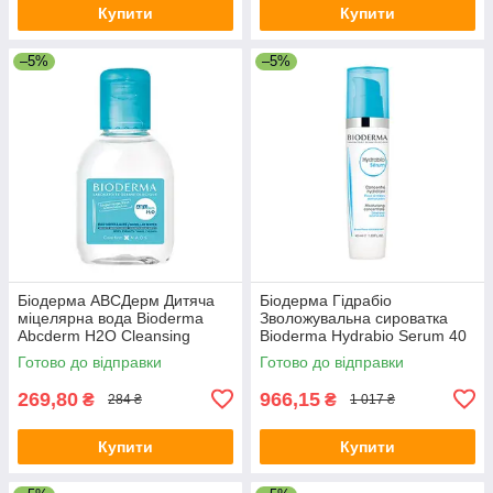
Купити
Купити
–5%
–5%
Біодерма АВСДерм Дитяча
Біодерма Гідрабіо
міцелярна вода Bioderma
Зволожувальна сироватка
Abcderm H2O Cleansing
Bioderma Hydrabio Serum 40
Water 100 мл
мл
Готово до відправки
Готово до відправки
269,80
966,15
₴
₴
284 ₴
1 017 ₴
Купити
Купити