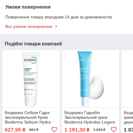
Умови повернення
Повернення товару впродовж 14 днів за домовленістю
Всі умови повернення
Подібні товари компанії
Біодерма Себіум Гідра
Біодерма Гідрабіо
Біод
зволожувальний Крем
Зволожувальний крем
крем
Bioderma Sebium Hydra
Bioderma Hydrabio Legere
дерм
Moisturizing cream 40 мл
40 мл
Sens
627,95
1 191,30
1 0
₴
₴
661 ₴
1 254 ₴