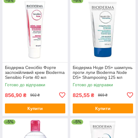
–5%
–5%
Біодерма Сенсібіо Форте
Біодерма Ноде DS+ шампунь
заспокійливий крем Bioderma
проти лупи Bioderma Node
Sensibio Forte 40 мл
DS+ Shampooing 125 мл
Готово до відправки
Готово до відправки
856,90
825,55
₴
₴
902 ₴
869 ₴
Купити
Купити
–5%
–5%