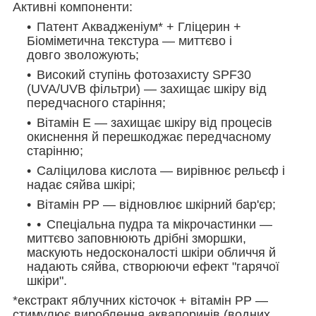
Активні компоненти:
Патент Аквадженіум* + Гліцерин +
Біоміметична текстура — миттєво і
довго зволожують;
Високий ступінь фотозахисту SPF30
(UVA/UVB фільтри) — захищає шкіру від
передчасного старіння;
Вітамін Е — захищає шкіру від процесів
окиснення й перешкоджає передчасному
старінню;
Саліцилова кислота — вирівнює рельєф і
надає сяйва шкірі;
Вітамін PP — відновлює шкірний бар'єр;
Спеціальна пудра та мікрочастинки —
миттєво заповнюють дрібні зморшки,
маскують недосконалості шкіри обличчя й
надають сяйва, створюючи ефект "гарячої
шкіри".
*екстракт яблучних кісточок + вітамін PP —
стимулює вироблення аквапоринів (водних