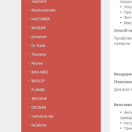
JeuDerm
пошко
Ульт
Mediceuticals
При 
Фот
HISTOMER
Має 
M-DEAR
Спосіб з
pbserum
Профілакт
лазером: 
Dr. Kadir
Teoxane
Nubea
BAO-MED
Биодерма
BOSLEY
Показанн
Для всіх 
FLAMEL
AROSHA
Властиво
DECAAR
Анти
cantabria lab
захища
Нату
laCabine
Приє