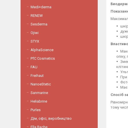
Биодерма
Medi+derma
Показанн
RENEW
Максималь
Sesderma
шкір
дуже
Ojiwi
шкір
STYX
Властиво
AlphaScience
Макс
опіку,
PfC Cosmetics
Змен
клітин
FAU
Ульт
Freihaut
При 
Фот
NanoeStetic
Має
Sanmarine
Спосіб з
Heliabrine
Рівномірн
тому числ
Purles
Дім, офіс, виробництво
Ella Bache