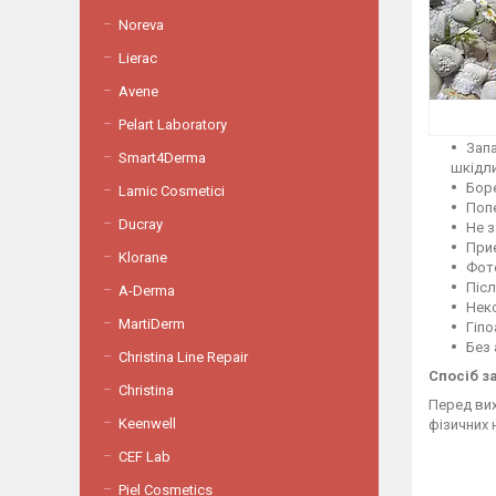
Noreva
Lierac
Avene
Pelart Laboratory
Запа
Smart4Derma
шкідл
Бор
Lamic Cosmetici
Поп
Ducray
Не з
Приє
Klorane
Фот
Післ
A-Derma
Нек
MartiDerm
Гіп
Без
Christina Line Repair
Спосіб з
Christina
Перед вих
Keenwell
фізичних 
СEF Lab
Piel Cosmetics