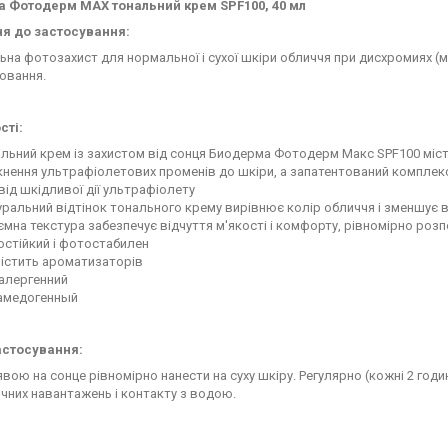
 Фотодерм МАХ тональний крем SPF100, 40 мл
я до застосування:
на фотозахист для нормальної і сухої шкіри обличчя при дисхромиях (ме
ювання.
сті:
льний крем із захистом від сонця Биодерма Фотодерм Макс SPF100 міст
нення ультрафіолетових променів до шкіри, а запатентований комплекс
від шкідливої дії ультрафіолету
ральний відтінок тонального крему вирівнює колір обличчя і зменшує 
мна текстура забезпечує відчуття м'якості і комфорту, рівномірно розпо
остійкий і фотостабилен
містить ароматизаторів
оалергенний
амедогенный
астосування:
вою на сонце рівномірно нанести на суху шкіру. Регулярно (кожні 2 го
ичних навантажень і контакту з водою.