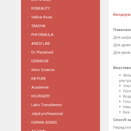
ROBEAUTY
Биодерма
Yellow Rose
TANOYA
Показанн
PHFORMULA
Для шкіри
ANESI LAB
Для дуже 
Dr. Plazamed
Для умов 
DERMO28
Властиво
Seno Science
Філь
KB PURE
ультра
Ульт
Academie
Післ
KSURGERY
Вод
Гіп
Labo Transdermic
Нек
Без
Jalyd professional
Спосіб з
DERMA SERIES
Перед поя