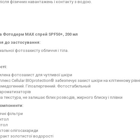
ісля фізичних навантажень і контакту з водою.
 Фотодерм MAX спрей SPF50+, 200 мл
я до застосування:
альної фотозахисту обличчя і тіла.
сті:
илена фотозахист для чутливої шкіри
лекс Cellular BIOprotection® забезпечує захист шкіри на клітинному рівн
омедогенний. Гіпоалергенний. Фотостабильный
 ароматизаторів
а текстура, не залишає білих розводів, жирного блиску і плівки
компоненти:
чні фільтри
итол
итол
ктові олігосахариди
тракт золотистої водорості