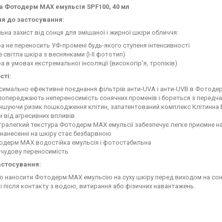
 Фотодерм МАХ емульсія SPF100, 40 мл
я до застосування:
на захист від сонця для змішаної і жирної шкіри обличчя:
а не переносить УФ-промені будь-якого ступеня інтенсивності
 світла шкіра з веснянками (I-II фототип)
а в умовах екстремальної інсоляції (високогір'я, тропіків)
сті:
имально ефективне поєднання фільтрів анти-UVА і анти-UVВ в Фотодер
 попереджають непереносимість сонячних променів і бореться з передч
шуючи ризик пошкодження клітин, запатентований комплекс Клітинна Б
и від агресивних впливів
ралегкий текстура Фотодерм MAX емульсії забезпечує легке приємне на
нанесенні на шкіру стає безбарвною
одерм MAX водостійка емульсія і фотостабильна
 чудову переносимість
астосування:
о наносити Фотодерм MAX емульсію на суху шкіру перед виходом на сонц
і після контакту з водою, витирання або фізичних навантажень.