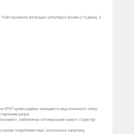
 Повторювати аплікацію регулярно (кожні 2 години), а
 SPOT крем надійно захищають від сонячного опіку,
тарінням шкіри.
іозахист, забезпечує оптимальний захист структур
изик гіперпігментації і заспокоює запалену,