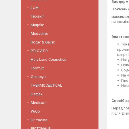
Биодерма
LUM
Показанн
Tebiskin
максималь
випромін
Marjolie
Medactive
Властиво
Roger & Gallet
Тона
проник
PELOVIT-R
шкіри 
Holy Land Cosmetics
Нату
Приє
Toofruit
Вод
Не 
Genosys
Гіп
THERMOCEUTICAL
Нек
Demax
Спосіб з
Medicare
Перед поя
WiQo
після фіз
Dr. Yudina
BIOTONALE