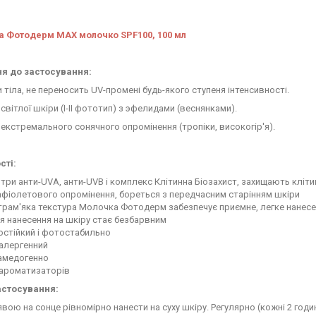
 Фотодерм МАХ молочко SPF100, 100 мл
я до застосування:
 тіла, не переносить UV-промені будь-якого ступеня інтенсивності.
світлої шкіри (I-II фототип) з эфелидами (веснянками).
екстремального сонячного опромінення (тропіки, високогір'я).
сті:
три анти-UVA, анти-UVB і комплекс Клітинна Біозахист, захищають клітин
фіолетового опромінення, бореться з передчасним старінням шкіри
рам'яка текстура Молочка Фотодерм забезпечує приємне, легке нанесен
я нанесення на шкіру стає безбарвним
остійкий і фотостабильно
оалергенний
амедогенно
 ароматизаторів
астосування:
вою на сонце рівномірно нанести на суху шкіру. Регулярно (кожні 2 го