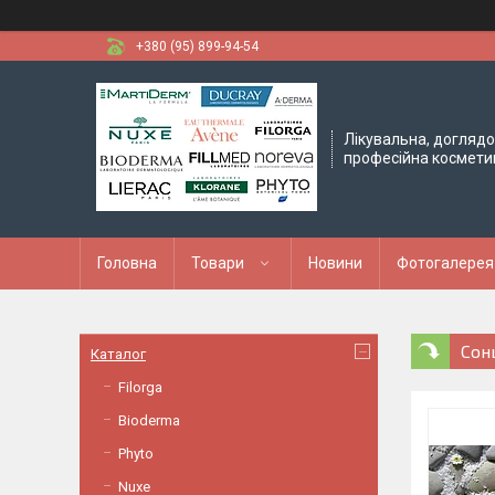
+380 (95) 899-94-54
Лікувальна, доглядо
професійна космети
Головна
Товари
Новини
Фотогалерея
Сон
Каталог
Filorga
Bioderma
Phyto
Nuxe