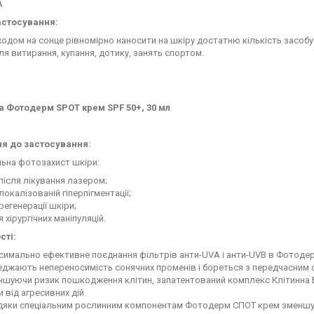
A
астосування:
одом на сонце рівномірно наносити на шкіру достатню кількість засобу.
ля витирання, купання, дотику, занять спортом.
 Фотодерм SPOT крем SPF 50+, 30 мл
я до застосування:
ьна фотозахист шкіри:
 після лікування лазером;
локалізованій гіперпігментації;
регенерації шкіри;
я хірургічних маніпуляцій.
сті:
имально ефективне поєднання фільтрів анти-UVА і анти-UVВ в Фотодерм
джають непереносимість сонячних променів і бореться з передчасним с
шуючи ризик пошкодження клітин, запатентований комплекс Клітинна Б
и від агресивних дій.
яки спеціальним рослинним компонентам Фотодерм СПОТ крем зменшує р