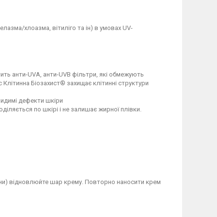
лазма/хлоазма, вітиліго та ін) в умовах UV-
ить анти-UVA, анти-UVB фільтри, які обмежують
 Клітинна Біозахист® захищає клітинні структури
видимі дефекти шкіри
діляється по шкірі і не залишає жирної плівки.
дини) відновлюйте шар крему. Повторно наносити крем