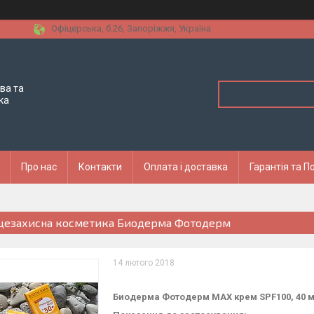
Офіцерська, б.26, Запоріжжя, Україна
ва та
ка
Про нас
Контакти
Оплата і доставка
Гарантія та 
цезахисна косметика Биодерма Фотодерм
14 лютого 2018
Биодерма Фотодерм МАХ крем SPF100, 40 