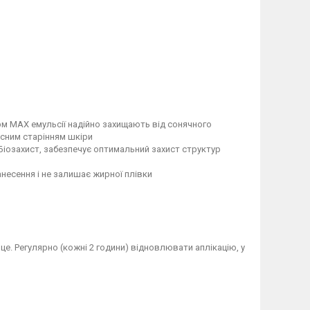
м MAX емульсії надійно захищають від сонячного
асним старінням шкіри
іозахист, забезпечує оптимальний захист структур
несення і не залишає жирної плівки
е. Регулярно (кожні 2 години) відновлювати аплікацію, у