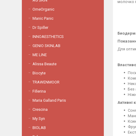
AG SKIN
молочко п
OmeOrganic
Manic Panic
Dr Spiller
Биодерма
INNOAESTHETICS
Показанн
GENIO SKINLAB
Для оптим
ME LINE
Alissa Beaute
Властиво
Пос
Biocyte
Комп
TRAWENMOOR
Нек
Без
Fillerina
Ніжн
Maria Galland Paris
Активні 
Crescina
Соня
Ман
My Syn
Кси
Фру
BIOLAB
Екс