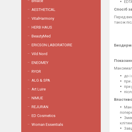
Brilace
ЕDT
Спосіб з
AESTHETICAL
Перед вих
VitalHarmony
також піс
HERB HAUS
BeautyMed
ERICSON LABORATOIRE
Биодерма
Vild Nord
Показанн
ENEOMEY
Максимал
RYOR
до і
ALG & SPA
при 
при 
Art Luire
післ
NIMUE
Властиво
REJURAN
Макс
попере
ED Cosmetics
Змен
клітин
Woman Essentials
Завд