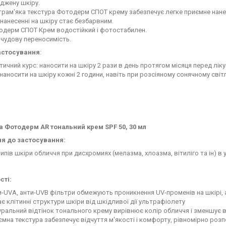
джену шкіру.
рам'яка текстура Фотодерм СПОТ крему забезпечує легке приємне нанес
нанесенні на шкіру стає безбарвним.
одерм СПОТ Крем водостійкий і фотостабилен.
чудову переносимість.
астосування
:
ичний курс: наносити на шкіру 2 рази в день протягом місяця перед лік
наносити на шкіру кожні 2 години, навіть при розсіяному сонячному світл
 Фотодерм AR тональний крем SPF 50, 30 мл
я до застосування:
типів шкіри обличчя при дисхромиях (мелазма, хлоазма, вітиліго та ін) 
сті:
-UVA, анти-UVB фільтри обмежують проникнення UV-променів на шкірі, 
є клітинні структури шкіри від шкідливої дії ультрафіолету
ральний відтінок тонального крему вирівнює колір обличчя і зменшує 
мна текстура забезпечує відчуття м'якості і комфорту, рівномірно розп