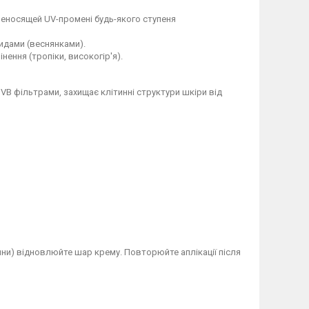
ереносящей UV-промені будь-якого ступеня
лидами (веснянками).
ення (тропіки, високогір'я).
VB фільтрами, захищає клітинні структури шкіри від
дини) відновлюйте шар крему. Повторюйте аплікації після