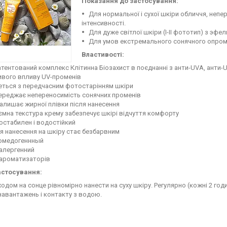
Показання до застосування:
Для нормальної і сухої шкіри обличчя, неп
інтенсивності.
Для дуже світлої шкіри (I-II фототип) з эфе
Для умов екстремального сонячного опромін
Властивості:
тентований комплекс Клітинна Біозахист в поєднанні з анти-UVA, анти-U
ивого впливу UV-променів
еться з передчасним фотостарінням шкіри
ереджає непереносимість сонячних променів
алишає жирної плівки після нанесення
мна текстура крему забезпечує шкірі відчуття комфорту
остабилен і водостійкий
я нанесення на шкіру стає безбарвним
омедогеннный
оалергенний
 ароматизаторів
астосування:
одом на сонце рівномірно нанести на суху шкіру. Регулярно (кожні 2 го
навантажень і контакту з водою.