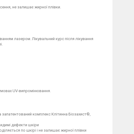
ення, не залишає жирної плівки.
уванням лазером. Лікувальний курс після лікування
і.
в умовах UV-випромінювання.
а запатентований комплекс Клітинна Біозахист®,
видимі дефекти шкіри
оділяється по шкірі і не залишає жирної плівки