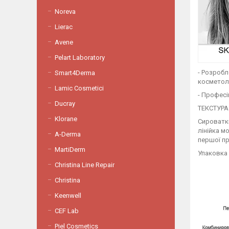
Noreva
Lierac
Avene
Pelart Laboratory
- Розробл
Smart4Derma
косметоло
Lamic Cosmetici
- Професі
Ducray
ТЕКСТУРА
Klorane
Сироватки
лінійка м
A-Derma
першої п
MartiDerm
Упаковка 
Christina Line Repair
Christina
Keenwell
СEF Lab
Piel Cosmetics