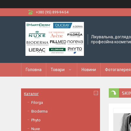
+380 (95) 899-94-54
Лікувальна, доглядо
професійна космети
Головна
Товари
Новини
Фотогалерея
SKI
Каталог
Filorga
Bioderma
Phyto
Nuxe