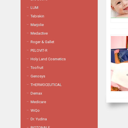
LUM
Tebiskin
Marjolie
Medactive
Roger & Gallet
PELOVIT-R
Holy Land Cosmetics
Toofruit
Genosys
THERMOCEUTICAL
Demax
Medicare
WiQo
Dr. Yudina
BIOTONALE