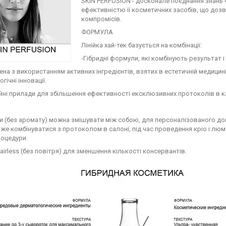
SKIN PERFUSION - досконале поєднання знан
ефективністю її косметичних засобів, що доз
компромісів.
ФОРМУЛА
Лінійка хай-тек базується на комбінації:
-Гібридні формули, які комбінують результат і
ена з використанням активних інгредієнтів, взятих в естетичній медици
гічні інновації.
йні прилади для збільшення ефективності ексклюзивних протоколів в ка
 (без аромату) можна змішувати між собою, для персоналізованого догл
оже комбінуватися з протоколом в салоні, під час проведення кріо і л
роцедури.
airless (без повітря) для зменшення кількості консервантів.